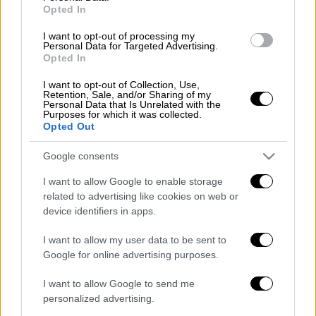
τρακτέρ εν ώρα εργασίας στην
Opted In
Αρχαία Ολυμπία
I want to opt-out of processing my
Personal Data for Targeted Advertising.
Opted In
Ελλάδα
|
21.04.2026 17:30
Διπλή τραγωδία στην Κρήτη: Δύο
I want to opt-out of Collection, Use,
Retention, Sale, and/or Sharing of my
νεκροί σε δυστυχήματα με τρακτέρ
Personal Data that Is Unrelated with the
Purposes for which it was collected.
Opted Out
Google consents
Ειδοποιήθηκε η αστυνομία και συνάδελφοί
I want to allow Google to enable storage
του από το ΕΚΑΒ
προσπάθησαν να τον
related to advertising like cookies on web or
επαναφέρουν
, χωρίς όμως να τα
device identifiers in apps.
καταφέρουν. Στο Παναρκαδικό νοσοκομείο,
όπου μεταφέρθηκε,
διαπιστώθηκε ο θάνατός
I want to allow my user data to be sent to
Google for online advertising purposes.
του
.
I want to allow Google to send me
personalized advertising.