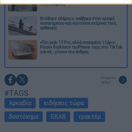
στην Κυψέλη
Ντύθηκε «Χάρος», ανέβηκε στην οροφή
νοσοκομείου και κοιτούσε επίμονα τους
ασθενείς
«Όχι γκέι 17 Pro, αλλά σπασμένο 11άρι»:
Ρώσοι διαλύουν τα iPhone τους στο TikTok
για να... γίνουν πιο άνδρες
επόμενο
άρθρο
#TAGS
Αρκαδία
ειδήσεις τώρα
δυστύχημα
ΕΚΑΒ
τρακτέρ