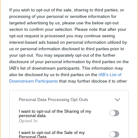
If you wish to opt-out of the sale, sharing to third parties, or
Προσθέστε το ΕΘΝΟΣ στη Google
processing of your personal or sensitive information for
targeted advertising by us, please use the below opt-out
Ένα τραγικό
δυστύχημα
σημειώθηκε σήμερα
section to confirm your selection. Please note that after your
opt-out request is processed you may continue seeing
(26/4) το πρωί στην
Αρκαδία
, όταν ένας
interest-based ads based on personal information utilized by
άνδρας καταπλακώθηκε από τρακτέρ
.
us or personal information disclosed to third parties prior to
your opt-out. You may separately opt-out of the further
Ο άτυχος άνδρας, που εργαζόταν στο
ΕΚΑΒ
,
disclosure of your personal information by third parties on the
εκτελούσε γεωργικές εργασίες
σε κτήματα
IAB’s list of downstream participants. This information may
στο Παρθένι Αρκαδίας, όταν
το τρακτέρ που
also be disclosed by us to third parties on the
IAB’s List of
Downstream Participants
that may further disclose it to other
οδηγούσε ανετράπη
και τον καταπλάκωσε με
third parties.
αποτέλεσμα να
χάσει τη ζωή του
.
Please note that this website/app uses one or more Google
Personal Data Processing Opt Outs
services and may gather and store information including but
ΔΙΑΒΑΣΤΕ ΕΠΙΣΗΣ
not limited to your visit or usage behaviour. You may click to
I want to opt-out of the Sharing of my
personal data.
grant or deny consent to Google and its third-party tags to
Opted In
Ελλάδα
|
14.02.2026 23:15
use your data for below specified purposes in below Google
Άνδρας καταπλακώθηκε από
consent section.
I want to opt-out of the Sale of my
Personal Data.