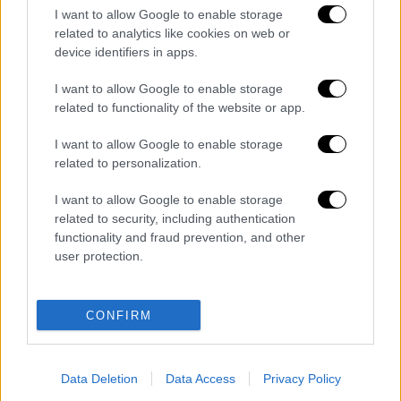
Τα σχολιά σας δημοσιεύονται άμεσα με δική σας ευθύνη. Το
I want to allow Google to enable storage
ΕΘΝΟΣ θα παρεμβαίνει και τα προσβλητικά σχόλια θα
διαγράφονται
related to analytics like cookies on web or
device identifiers in apps.
I want to allow Google to enable storage
related to functionality of the website or app.
I want to allow Google to enable storage
related to personalization.
I want to allow Google to enable storage
καταχώρηση
related to security, including authentication
functionality and fraud prevention, and other
user protection.
Διαβάστε ακόμη
Εκτελέσεις, συλλήψεις και νέοι
CONFIRM
περιορισμοί: Το Ιράν σκληραίνει τη γραμμή
στο εσωτερικό εν μέσω πολέμου
Data Deletion
Data Access
Privacy Policy
Η πρώτη δήλωση της οικογένειας της
38χρονης Βρετανίδας που δολοφονήθηκε