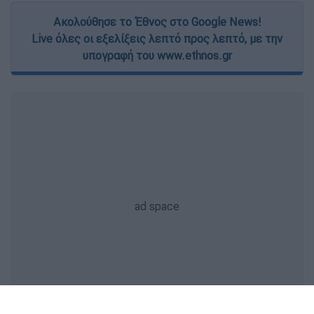
Ακολούθησε το Έθνος στο Google News!
Live όλες οι εξελίξεις λεπτό προς λεπτό, με την
υπογραφή του www.ethnos.gr