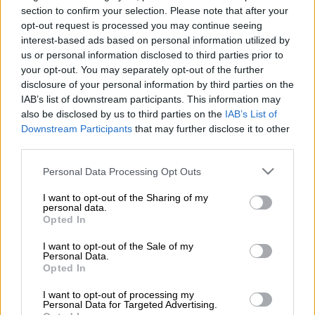
section to confirm your selection. Please note that after your
opt-out request is processed you may continue seeing
Προσθέστε το ΕΘΝΟΣ στη Google
interest-based ads based on personal information utilized by
us or personal information disclosed to third parties prior to
Πραγματοποιήθηκε η αποψινή (26/4)
your opt-out. You may separately opt-out of the further
κλήρωση του
Τζόκερ
, που μοίραζε στην
disclosure of your personal information by third parties on the
IAB’s list of downstream participants. This information may
πρώτη κατηγορία τουλάχιστον
6.700.000
also be disclosed by us to third parties on the
IAB’s List of
ευρώ.
Downstream Participants
that may further disclose it to other
third parties.
Οι
τυχεροί αριθμοί
είναι οι:
12, 30, 33, 44, 45
Please note that this website/app uses one or more Google
και Τζόκερ ο αριθμός 8.
Personal Data Processing Opt Outs
services and may gather and store information including but
not limited to your visit or usage behaviour. You may click to
I want to opt-out of the Sharing of my
Οι κληρώσεις του Τζόκερ
personal data.
grant or deny consent to Google and its third-party tags to
πραγματοποιούνται κάθε Τρίτη, Πέμπτη και
Opted In
use your data for below specified purposes in below Google
Κυριακή στις 22:00.
consent section.
I want to opt-out of the Sale of my
Personal Data.
Opted In
I want to opt-out of processing my
Personal Data for Targeted Advertising.