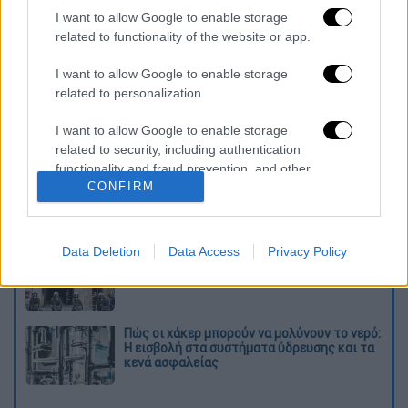
καταχώρηση
I want to allow Google to enable storage
related to functionality of the website or app.
Διαβάστε ακόμη
I want to allow Google to enable storage
related to personalization.
Κυνήγι χρόνου στα λεωφορεία: Οι οδηγοί
της ΟΣΥ καταγγέλλουν δρομολόγια που
I want to allow Google to enable storage
«δεν βγαίνουν» και προειδοποιούν για
related to security, including authentication
κινδύνους
functionality and fraud prevention, and other
Πώς έγινε η τραγωδία στα Μάλια: Η 40χρονη
CONFIRM
user protection.
πνίγηκε για να σώσει τη φίλη της
Data Deletion
Data Access
Privacy Policy
Marfin: Στην Αθήνα σήμερα η 46χρονη
κατηγορούμενη που αρνείται κάθε εμπλοκή
Πώς οι χάκερ μπορούν να μολύνουν το νερό:
Η εισβολή στα συστήματα ύδρευσης και τα
κενά ασφαλείας