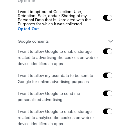
Opted In
I want to opt-out of Collection, Use,
video
Retention, Sale, and/or Sharing of my
Personal Data that Is Unrelated with the
Purposes for which it was collected.
Opted Out
Google consents
I want to allow Google to enable storage
related to advertising like cookies on web or
device identifiers in apps.
Τα σχολιά σας δημοσιεύονται άμεσα με δική σας ευθύνη. Το
ΕΘΝΟΣ θα παρεμβαίνει και τα προσβλητικά σχόλια θα
διαγράφονται
I want to allow my user data to be sent to
Google for online advertising purposes.
I want to allow Google to send me
personalized advertising.
I want to allow Google to enable storage
related to analytics like cookies on web or
device identifiers in apps.