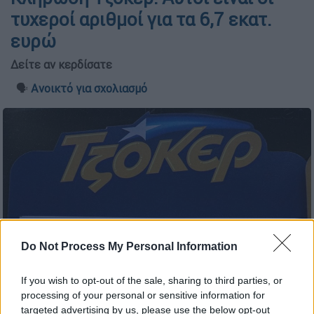
τυχεροί αριθμοί για τα 6,7 εκατ.
ευρώ
Δείτε αν κερδίσατε
🗣️
Ανοικτό για σχολιασμό
Do Not Process My Personal Information
If you wish to opt-out of the sale, sharing to third parties, or
processing of your personal or sensitive information for
(ΚΟΝΤΑΡΙΝΗΣ ΓΙΩΡΓΟΣ/EUROKINISSI)
targeted advertising by us, please use the below opt-out