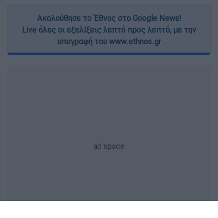
Ακολούθησε το Έθνος στο Google News!
Live όλες οι εξελίξεις λεπτό προς λεπτό, με την
υπογραφή του www.ethnos.gr