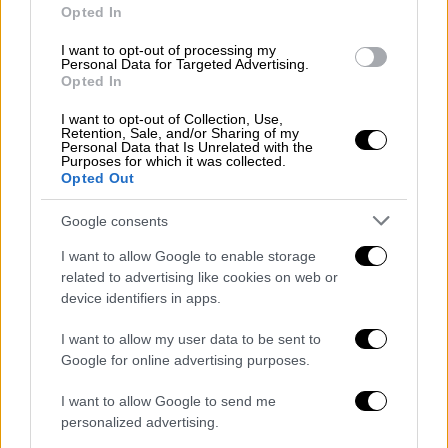
Opted In
παρουσίαση της αποστολής
, ενώ στον χώρο
γίνονται παρεμβάσεις από ανθρώπους που
I want to opt-out of processing my
Personal Data for Targeted Advertising.
συμμετείχαν σε προηγούμενους στόλους
Opted In
αλληλεγγύης, καθώς και από
I want to opt-out of Collection, Use,
συλλογικότητες που
τάσσονται στο πλευρό
Retention, Sale, and/or Sharing of my
του παλαιστινιακού αγώνα
.
Personal Data that Is Unrelated with the
Purposes for which it was collected.
Opted Out
Google consents
I want to allow Google to enable storage
related to advertising like cookies on web or
device identifiers in apps.
I want to allow my user data to be sent to
Google for online advertising purposes.
I want to allow Google to send me
personalized advertising.
Ένα μεγάλο καλλιτεχνικό «παρών»