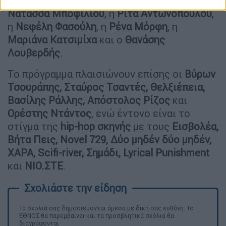
ελληνικής σκηνής
, μεταξύ των οποίων η
Νατάσσα Μποφίλιου
, η
Ρίτα Αντωνοπούλου
,
η
Νεφέλη Φασούλη
, η
Ρένα Μόρφη
, η
Μαριάνα Κατσιμίχα
και ο
Θανάσης
Λουβερδής
.
Το πρόγραμμα πλαισιώνουν επίσης οι
Βύρων
Τσουράπης, Σταύρος Τσαντές, Θελξιέπεια,
Βασίλης Ράλλης, Απόστολος Ρίζος
και
Ορέστης Ντάντος
, ενώ έντονο είναι το
στίγμα της
hip-hop σκηνής
με τους
Εισβολέα,
Βήτα Πεις, Novel 729, Δύο μηδέν δύο μηδέν,
ΧΑΡΑ, Scifi-river, Σημάδι, Lyrical Punishment
και
ΝΙΟ.ΣΤΕ
.
Τα σχολιά σας δημοσιεύονται άμεσα με δική σας ευθύνη. Το
ΕΘΝΟΣ θα παρεμβαίνει και τα προσβλητικά σχόλια θα
διαγράφονται