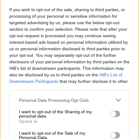
March to Gaza Greece
δίνουν το στίγμα της
If you wish to opt-out of the sale, sharing to third parties, or
κινητοποίησης, χρησιμοποιώντας υψηλούς
processing of your personal or sensitive information for
τόνους για τις εξελίξεις στη Μέση Ανατολή.
targeted advertising by us, please use the below opt-out
Όπως τονίζουν χαρακτηριστικά, «σε μια
section to confirm your selection. Please note that after your
περίοδο που
ο πόλεμος επεκτείνεται και η
opt-out request is processed you may continue seeing
interest-based ads based on personal information utilized by
γενοκτονία στη Γάζα συνεχίζεται
, απαντάμε
us or personal information disclosed to third parties prior to
συλλογικά», εξηγώντας ότι η αποψινή
your opt-out. You may separately opt-out of the further
πρωτοβουλία δεν έχει μόνο πολιτιστικό
disclosure of your personal information by third parties on the
χαρακτήρα, αλλά αποτελεί μια
έμπρακτη
IAB’s list of downstream participants. This information may
παρέμβαση υποστήριξης
.
also be disclosed by us to third parties on the
IAB’s List of
Downstream Participants
that may further disclose it to other
Βασικός
στόχος της συναυλίας
, σύμφωνα με
third parties.
τους διοργανωτές, είναι η στήριξη της
νέας
Please note that this website/app uses one or more Google
Personal Data Processing Opt Outs
αποστολής του Global Sumud Flotilla
, τμήμα
services and may gather and store information including but
not limited to your visit or usage behaviour. You may click to
I want to opt-out of the Sharing of my
της οποίας θα ξεκινήσει και από την Ελλάδα
personal data.
grant or deny consent to Google and its third-party tags to
με σκοπό «να σπάσει τον
παράνομο και
Opted In
use your data for below specified purposes in below Google
απάνθρωπο ναυτικό αποκλεισμό
της Γάζας».
consent section.
I want to opt-out of the Sale of my
Στο πλαίσιο αυτό, πραγματοποιείται
Personal Data.