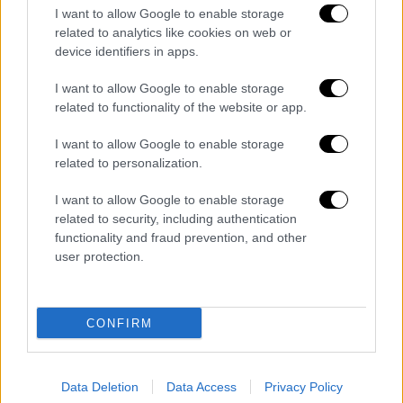
I want to allow Google to enable storage
ενάντια στον πόλεμο
related to analytics like cookies on web or
device identifiers in apps.
Η βραδιά ξεκίνησε με μια
δυνατή δόση stand-
up comedy
, όπου οι
Δήμητρα Νικητέα
,
I want to allow Google to enable storage
Μελίνα Κόλλια, Σταμάτης Αθανασάκης,
related to functionality of the website or app.
Κωσταντής Μπίτσος, Σαββούλα Οικονόμου,
I want to allow Google to enable storage
Γιώργος Αλεβίζος
και
Ηλίας Λάτε
έδωσαν
related to personalization.
τον δικό τους παλμό πριν παραδώσουν τη
σκυτάλη στο μουσικό μέρος.
I want to allow Google to enable storage
related to security, including authentication
Αυτή την ώρα, οι
καλλιτέχνες
διαδέχονται ο
functionality and fraud prevention, and other
user protection.
ένας τον άλλον στη σκηνή,
συνοδευόμενοι
από μια ορχήστρα
που αποτελείται από τους
Νίκο Ξύδη, Ανδρέα Αρβανίτη, Νεοκλή
CONFIRM
Νεοφυτίδη, Ιάσονα Μαυρογεώργο, Αντωνία
Τσολάκη
και
Ηρακλή Παχίδη
. Στο
live
συμμετέχουν
δεκάδες γνωστά ονόματα της
Data Deletion
Data Access
Privacy Policy