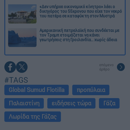
«Δεν υπήρχε οικονομικό κίνητρο» λέει ο
δικηγόρος του 55χρονου που είχε τον νεκρό
του πατέρα σε καταψύκτη στον Μυστρά
Αμερικανική πετρελαϊκή που συνδέεται με
τον Τραμπ ετοιμάζεται να κάνει
γεωτρήσεις στη Γροιλανδία... χωρίς άδεια
επόμενο
άρθρο
#TAGS
Global Sumud Flotilla
προπύλαια
Παλαιστίνη
ειδήσεις τώρα
Γάζα
Λωρίδα της Γάζας