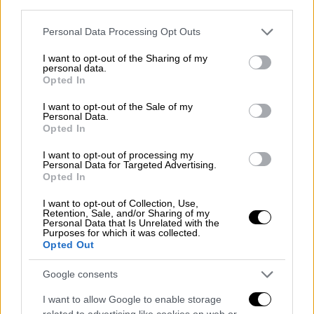
third parties.
δρόμους
Please note that this website/app uses one or more Google
Personal Data Processing Opt Outs
services and may gather and store information including but
not limited to your visit or usage behaviour. You may click to
I want to opt-out of the Sharing of my
personal data.
grant or deny consent to Google and its third-party tags to
Opted In
use your data for below specified purposes in below Google
consent section.
I want to opt-out of the Sale of my
Personal Data.
Opted In
I want to opt-out of processing my
Personal Data for Targeted Advertising.
Opted In
I want to opt-out of Collection, Use,
Retention, Sale, and/or Sharing of my
Personal Data that Is Unrelated with the
Purposes for which it was collected.
Opted Out
Ελλάδα
|
08.02.2024 11:29
Google consents
Ιδιωτικά πανεπιστήμια: Ένταση και ξύλο
I want to allow Google to enable storage
μεταξύ φοιτητών στα Προπύλαια πριν
related to advertising like cookies on web or