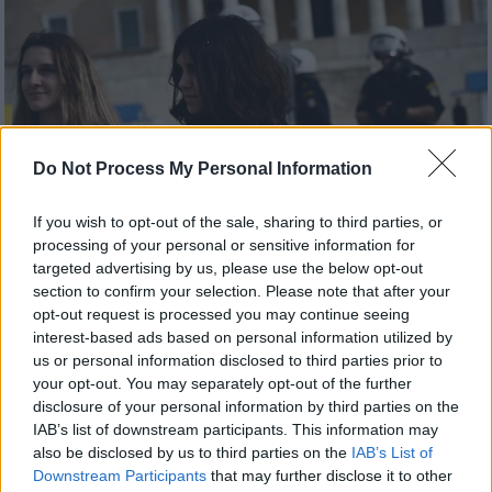
Do Not Process My Personal Information
If you wish to opt-out of the sale, sharing to third parties, or
processing of your personal or sensitive information for
targeted advertising by us, please use the below opt-out
section to confirm your selection. Please note that after your
opt-out request is processed you may continue seeing
Παιδεία
|
08.03.2024 06:35
interest-based ads based on personal information utilized by
Ιδιωτικά ΑΕΙ: Αλλάζει το τοπίο της
us or personal information disclosed to third parties prior to
εκπαίδευσης - Σφοδρές αντιδράσεις από
your opt-out. You may separately opt-out of the further
disclosure of your personal information by third parties on the
φοιτητές, καθηγητές και κόμματα
IAB’s list of downstream participants. This information may
Η ψήφιση του νομοσχεδίου φέρνει ξανά
also be disclosed by us to third parties on the
IAB’s List of
φοιτητές και εκπαιδευτικούς στους
Downstream Participants
that may further disclose it to other