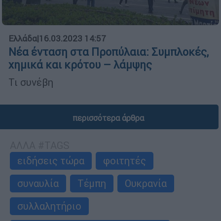
Ελλάδα
|
16.03.2023 14:57
Νέα ένταση στα Προπύλαια: Συμπλοκές,
χημικά και κρότου – λάμψης
Τι συνέβη
περισσότερα άρθρα
ΑΛΛΑ #TAGS
ειδήσεις τώρα
φοιτητές
συναυλία
Τέμπη
Ουκρανία
συλλαλητήριο