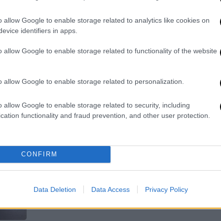
Δε
«Μετά από πιέσεις και
o allow Google to enable storage related to analytics like cookies on
Δ
κινητοποιήσεις, το Υπ. Εξωτερικών
evice identifiers in apps.
ανέλαβε ένα τμήμα των ευθυνών του
απέναντι στους πολίτες που
o allow Google to enable storage related to functionality of the website
απήχθησαν»
o allow Google to enable storage related to personalization.
o allow Google to enable storage related to security, including
Κόσμος
|
22.05.2026 07:45
cation functionality and fraud prevention, and other user protection.
Βιασμούς και ξυλοδαρμούς από το
Ισραήλ καταγγέλλουν οι
ακτιβιστές της Global Sumud
CONFIRM
Flotilla - Φρικτές εικόνες
Σημάδια βασανισμού στα σώματα των
Data Deletion
Data Access
Privacy Policy
ακτιβιστών