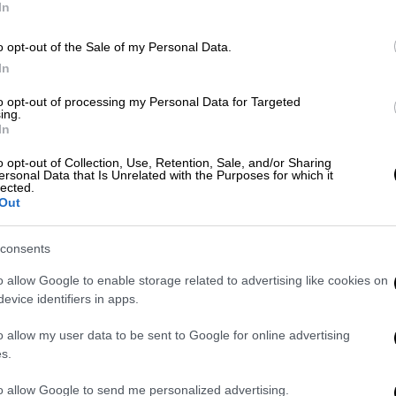
In
o opt-out of the Sale of my Personal Data.
In
Ώρ
Ελλάδα
|
22.05.2026 21:33
Ώ
to opt-out of processing my Personal Data for Targeted
Πίσω στην Ελλάδα οι 19
ing.
ακτιβιστές που απήχθησαν από το
In
Ισραήλ
o opt-out of Collection, Use, Retention, Sale, and/or Sharing
ersonal Data that Is Unrelated with the Purposes for which it
ΑΘ
Στο Ελευθέριος Βενιζέλος πλήθος
lected.
Α
Out
κόσμου για τους ακτιβιστές
consents
o allow Google to enable storage related to advertising like cookies on
Με
Ελλάδα
|
22.05.2026 16:28
evice identifiers in apps.
Μ
Global Sumud Flotilla: Στην Αθήνα
0
o allow my user data to be sent to Google for online advertising
το βράδυ τα μέλη της ελληνικής
s.
αποστολής - Κάλεσμα σε
συγκέντρωση
to allow Google to send me personalized advertising.