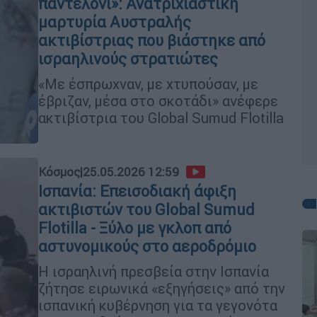
παντελόνι»: Ανατριχιαστική
μαρτυρία Αυστραλής
ακτιβίστριας που βιάστηκε από
ισραηλινούς στρατιώτες
«Με έσπρωχναν, με χτυπούσαν, με
έβριζαν, μέσα στο σκοτάδι» ανέφερε
ακτιβίστρια του Global Sumud Flotilla
Κόσμος
|
25.05.2026 12:59
Ισπανία: Επεισοδιακή άφιξη
ακτιβιστών του Global Sumud
Flotilla - Ξύλο με γκλοπ από
αστυνομικούς στο αεροδρόμιο
Η ισραηλινή πρεσβεία στην Ισπανία
ζήτησε ειρωνικά «εξηγήσεις» από την
ισπανική κυβέρνηση για τα γεγονότα