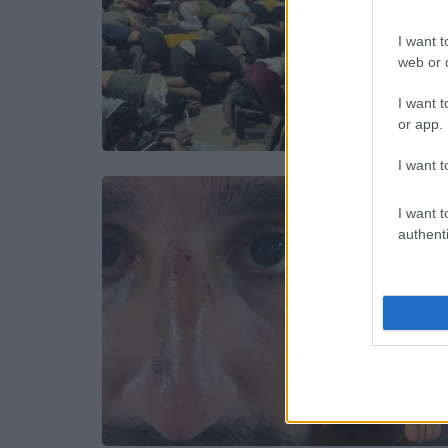
I want t
web or d
I want t
or app.
I want t
I want t
authenti