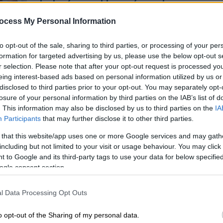
- «Ομαδικά βασανιστήρια, ξύλο,
πλαστικές σφαίρες»
ocess My Personal Information
Τι καταγγέλλουν τα μέλη του στόλου
to opt-out of the sale, sharing to third parties, or processing of your per
αποστολής ανθρωπιστικής βοήθειας
formation for targeted advertising by us, please use the below opt-out s
στη Γάζα μετά την κράτησή τους
r selection. Please note that after your opt-out request is processed y
eing interest-based ads based on personal information utilized by us or
disclosed to third parties prior to your opt-out. You may separately opt-
losure of your personal information by third parties on the IAB’s list of
Κόσμος
|
22.05.2026 22:11
. This information may also be disclosed by us to third parties on the
IA
Participants
that may further disclose it to other third parties.
«Μας χτύπησαν με ηλεκτροσόκ - Η
πιο βάρβαρη εμπειρία της ζωής
 that this website/app uses one or more Google services and may gath
μου»: Σοκάρει Έλληνας ακτιβιστής
including but not limited to your visit or usage behaviour. You may click 
 to Google and its third-party tags to use your data for below specifi
Οι περιγραφές τους για όσα έζησαν
ogle consent section.
στα χέρια των ισραηλινών δυνάμεων
κόβουν την ανάσα - Ο Ιταλός
Με
l Data Processing Opt Outs
ακτιβιστής Λούκα Πότζι ξέσπασε
Μ
μιλώντας στις κάμερες
0
o opt-out of the Sharing of my personal data.