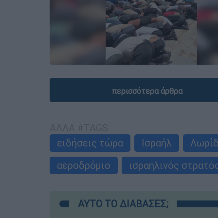
περισσότερα άρθρα
ΑΛΛΑ #TAGS
ειδήσεις τώρα
Ισραήλ
Λωρίδ
αεροδρόμιο
ισραηλινός στρατό
ΑΥΤΟ ΤΟ ΔΙΑΒΑΣΕΣ;