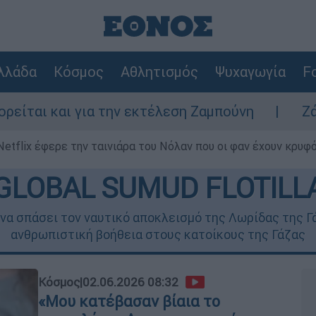
λλάδα
Κόσμος
Αθλητισμός
Ψυχαγωγία
Fo
α την εκτέλεση Ζαμπούνη
Ζάκυνθος: Τι απα
Netflix έφερε την ταινιάρα του Νόλαν που οι φαν έχουν κρυφό
GLOBAL SUMUD FLOTILL
να σπάσει τον ναυτικό αποκλεισμό της Λωρίδας της Γά
ανθρωπιστική βοήθεια στους κατοίκους της Γάζας
Κόσμος
|
02.06.2026 08:32
«Μου κατέβασαν βίαια το