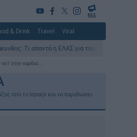
od & Drink
Travel
Viral
ντά η ΕΛΑΣ για τους 8 βιασμούς τουριστριών - 
 νο1 στην καρδιά...
A
ζας από το Ισραήλ και να παραδώσει