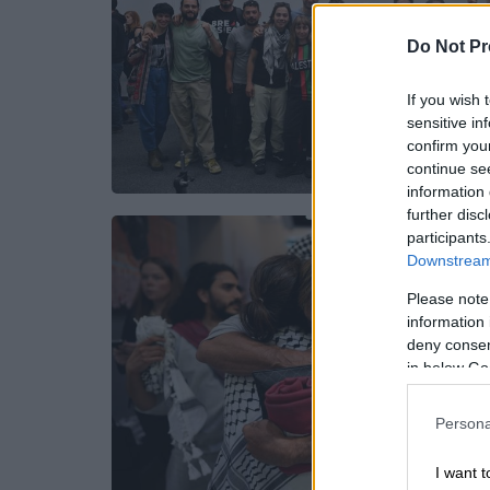
Do Not Pr
If you wish 
sensitive in
confirm you
continue se
information 
further disc
participants
Downstream 
Please note
information 
deny consent
in below Go
Persona
I want t