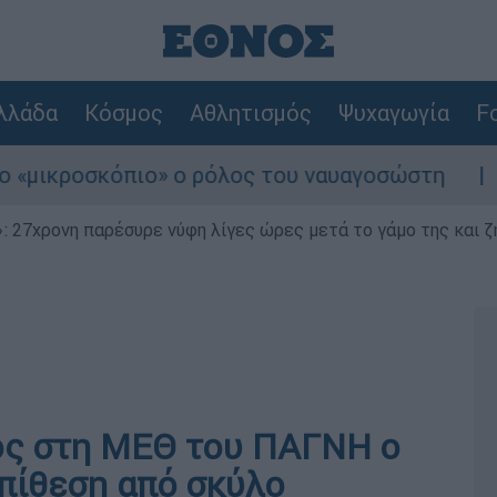
λλάδα
Κόσμος
Αθλητισμός
Ψυχαγωγία
Fo
κροσκόπιο» ο ρόλος του ναυαγοσώστη
Συνα
 27χρονη παρέσυρε νύφη λίγες ώρες μετά το γάμο της και ζη
ς στη ΜΕΘ του ΠΑΓΝΗ ο
πίθεση από σκύλο