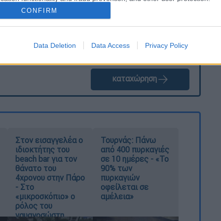
CONFIRM
Data Deletion
Data Access
Privacy Policy
καταχώρηση
Στον εισαγγελέα ο
Τουρνάς: Πάνω
ιδιοκτήτης του
από 400 πυρκαγιές
beach bar για τον
σε 10 ημέρες - «Το
θάνατο του
90% των
4χρονου στην Πάρο
πυρκαγιών
- Στο
οφείλεται σε
«μικροσκόπιο» ο
αμέλεια»
ρόλος του
ναυαγοσώστη