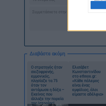
Διαβάστε ακόμη
O στρατηγός ήταν
Ελισάβετ
σχιζοφρενής,
Κωνσταντινίδου
εμμονικός,
στο ethnos.gr:
πλησίαζε τα 75
«Κάθε πόλεμος
όταν τον
είναι ένας
αντάμωσε η δόξα –
εμφύλιος, όλοι
Εκείνος που
είμαστε αδέλφια»
άλλαξε την πορεία
της Ιστορίας!