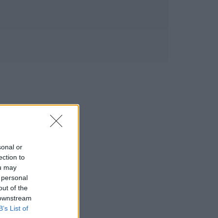
sonal or
ection to
ou may
 personal
out of the
 downstream
B’s List of