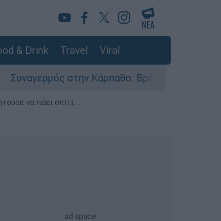
od & Drink
Travel
Viral
γερμός στην Κάρπαθο: Βρέθηκαν παλιά πυρομαχι
τούσε να πάει σπίτι...