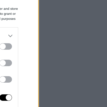
er and store
to grant or
ed purposes