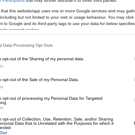
Participants
that may further disclose it to other third parties.
 that this website/app uses one or more Google services and may gath
including but not limited to your visit or usage behaviour. You may click 
 to Google and its third-party tags to use your data for below specifi
ogle consent section.
l Data Processing Opt Outs
 το ΕΘΝΟΣ στη Google
o opt-out of the Sharing of my personal data.
In
Παίδων του ΠΑΓΝΗ ο
4χρονος που δέχθηκε
δεσποζόμενο σκύλο
.
o opt-out of the Sale of my Personal Data.
In
στο
νοσοκομείο Χανίων
με
τραύματα σε
to opt-out of processing my Personal Data for Targeted
κε
αναγκαία η διασωλήνωσή του
στη ΜΕΘ.
ing.
In
o opt-out of Collection, Use, Retention, Sale, and/or Sharing
ersonal Data that Is Unrelated with the Purposes for which it
lected.
Out