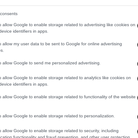
η κατοικίδιων πριν από τον πόλεμο -
οι και γάτες
consents
o allow Google to enable storage related to advertising like cookies on
evice identifiers in apps.
τά από δάγκωμα σκύλου στα Χανιά -
o allow my user data to be sent to Google for online advertising
λι και πρόσωπο
s.
to allow Google to send me personalized advertising.
 απόφαση για τη
μεταφορά του στη
o allow Google to enable storage related to analytics like cookies on
evice identifiers in apps.
η διαδρομή
συνέδραμαν και δυνάμεις της
ενοφόρο
που μετέφερε τον 4χρονο.
o allow Google to enable storage related to functionality of the website
o allow Google to enable storage related to personalization.
. Το ΕΘΝΟΣ θα παρεμβαίνει και τα προσβλητικά σχόλια θα
o allow Google to enable storage related to security, including
cation functionality and fraud prevention, and other user protection.