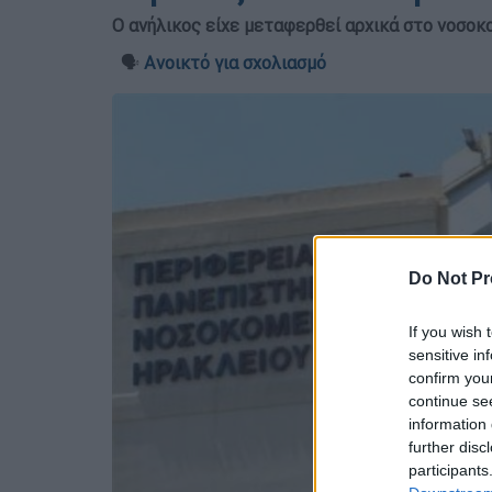
Ο ανήλικος είχε μεταφερθεί αρχικά στο νοσοκ
🗣️
Ανοικτό για σχολιασμό
Do Not Pr
If you wish 
sensitive in
confirm you
continue se
information 
further disc
participants