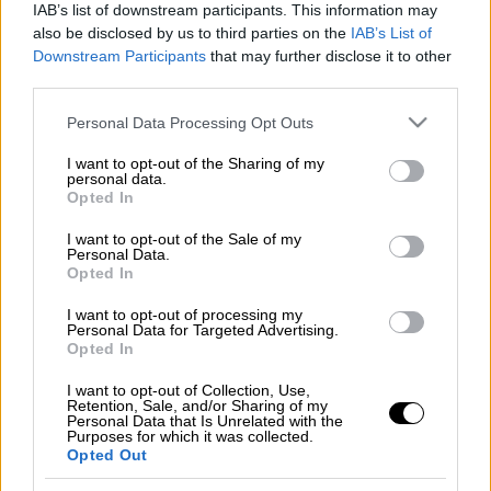
Ρώσος συνελήφθη με 800.000 δολ. αδήλωτα/ethnos.gr
IAB’s list of downstream participants. This information may
also be disclosed by us to third parties on the
IAB’s List of
Downstream Participants
that may further disclose it to other
third parties.
Προσθέστε το ΕΘΝΟΣ στη Google
Please note that this website/app uses one or more Google
Personal Data Processing Opt Outs
Το ποσό των
800.000 δολαρίων
σε μετρητά
services and may gather and store information including but
not limited to your visit or usage behaviour. You may click to
I want to opt-out of the Sharing of my
είχε μαζί του
Ρώσος υπήκοος
που
personal data.
grant or deny consent to Google and its third-party tags to
εντοπίσθηκε από την τελωνειακή υπηρεσία
Opted In
use your data for below specified purposes in below Google
της Ανεξάρτητης Αρχής Δημοσίων Εσόδων
consent section.
I want to opt-out of the Sale of my
στο Ελευθέριος Βενιζέλος.
Personal Data.
Opted In
Σε έλεγχο που πραγματοποιήθηκε στις
I want to opt-out of processing my
αποσκευές του βρέθηκε το πολύ μεγάλο
Personal Data for Targeted Advertising.
Opted In
ποσό το οποίο ήταν κυρίως σε
χαρτονομίσματα των 100 δολαρίων. Ο Ρώσος
I want to opt-out of Collection, Use,
Retention, Sale, and/or Sharing of my
υποήκοος ήταν επιβάτης σε πτήση από τη
Personal Data that Is Unrelated with the
Purposes for which it was collected.
Ρωσία προς την Αθήνα. Τα χρήματα
Opted Out
δεσμεύτηκαν και έχει ξεκινήσει έρευνα