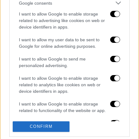
προκειμένου να εξακριβωθεί η προέλευση
Google consents
των χρημάτων.
I want to allow Google to enable storage
related to advertising like cookies on web or
Ο Ρώσος υπήκοος
κρατείται και
device identifiers in apps.
ανακρίνεται
.
I want to allow my user data to be sent to
Διαβάστε ακόμη
Google for online advertising purposes.
Βοιωτία: Κλείνει το αιολικό πάρκο από
I want to allow Google to send me
όπου ξεκίνησε η φωτιά - Στο στόχαστρο
personalized advertising.
όλα τα έργα του συλληφθέντα δημάρχου
I want to allow Google to enable storage
Σοκαριστικό βίντεο από το τροχαίο στις
related to analytics like cookies on web or
Σέρρες που σκοτώθηκαν μητέρα και γιος:
device identifiers in apps.
Το ΙΧ πέφτει πάνω στο φορτηγό
I want to allow Google to enable storage
Ο Ερυθρός Σταυρός έσβησε βίντεο για το
related to functionality of the website or app.
προσφυγικό ταξίδι του 26χρονου
κατηγορούμενου για τη δολοφονία της
I want to allow Google to enable storage
Ελίζαμπεθ
CONFIRM
related to personalization.
Νέα κλιμάκωση: Η Μόσχα δείχνει «άμεση