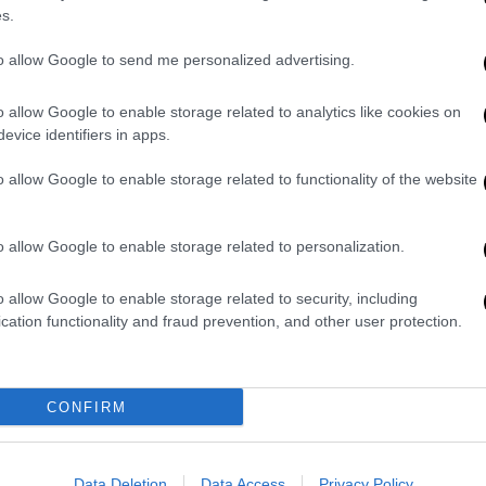
s.
 λειτουργούσε παράνομη μονάδα φροντίδας
to allow Google to send me personalized advertising.
α στην περιοχή των Αμπελοκήπων Η
υγγενικό πρόσωπο ηλικιωμένης ότι θα την
o allow Google to enable storage related to analytics like cookies on
των αν δεν της κατέβαλλε το χρηματικό
evice identifiers in apps.
o allow Google to enable storage related to functionality of the website
2026 στην περιοχή των Αμπελοκήπων, μετά
μήματος Δίωξης και Εξιχνίασης Εγκλημάτων
o allow Google to enable storage related to personalization.
2χρονη ημεδαπή η οποία λειτουργούσε
ένων σε διαμέρισμα στους Αμπελόκηπους,
o allow Google to enable storage related to security, including
τουργίας. Σε βάρος της σχηματίστηκε
cation functionality and fraud prevention, and other user protection.
α, εκβίαση κατά συναυτουργία και απείθεια.
κή έρευνα του Τμήματος Δίωξης και
CONFIRM
.Δ.Ε.Ε.Α./Γ.Α.Δ.Α., η 72χρονη είχε
κτυακή ιστοσελίδα, σύμφωνα με την οποία
κιωμένων γυναικών, έναντι του χρηματικού
Data Deletion
Data Access
Privacy Policy