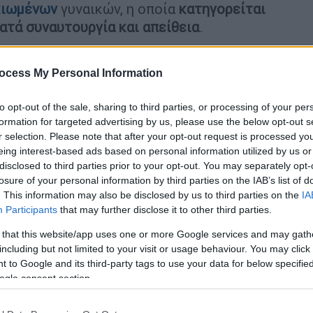
κιωμένων
γυναικών, η οποία
κατηγορείται
κατά συναυτουργία και απείθεια
.
ocess My Personal Information
to opt-out of the sale, sharing to third parties, or processing of your per
μένου μέσα σε γηροκομείο της
formation for targeted advertising by us, please use the below opt-out s
r selection. Please note that after your opt-out request is processed y
eing interest-based ads based on personal information utilized by us or
disclosed to third parties prior to your opt-out. You may separately opt-
losure of your personal information by third parties on the IAB’s list of
ο γηροκομείο στους Αμπελόκηπους -
. This information may also be disclosed by us to third parties on the
IA
ε άθλιες συνθήκες
Participants
that may further disclose it to other third parties.
 that this website/app uses one or more Google services and may gath
including but not limited to your visit or usage behaviour. You may click 
 to Google and its third-party tags to use your data for below specifi
ιλούσε συγγενικό πρόσωπο ηλικιωμένης
πως
ogle consent section.
ορριμμάτων
εάν δεν της κατέβαλλε το