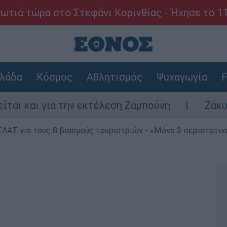
ωτιά τώρα στο Στεφάνι Κορινθίας - Ήχησε το 1
λάδα
Κόσμος
Αθλητισμός
Ψυχαγωγία
F
α την εκτέλεση Ζαμπούνη
Ζάκυνθος: Τι απ
ΕΛΑΣ για τους 8 βιασμούς τουριστριών - «Μόνο 3 περιστατικ