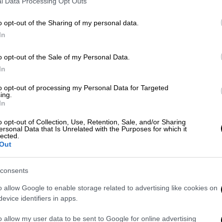
l Data Processing Opt Outs
o opt-out of the Sharing of my personal data.
In
ρευνες, είχε
αναρτήσει αγγελία σε γνωστή
o opt-out of the Sale of my Personal Data.
 φροντίδας ηλικιωμένων γυναικών
έναντι
In
ηλικιωμένων επικοινωνούσαν μαζί της,
 διαμέρισμα των Αμπελοκήπων. Έθετε,
to opt-out of processing my Personal Data for Targeted
ing.
ενούμενες να μην διαθέτουν κινητά
In
 οικείους της να γίνεται αποκλειστικά μέσω
o opt-out of Collection, Use, Retention, Sale, and/or Sharing
ersonal Data that Is Unrelated with the Purposes for which it
lected.
ηκαν και κατασχέθηκαν 5.300 ευρώ
, ενώ
Out
 φιλοξενούμενες. Επιπλέον, βεβαιώθηκαν
 ευζωία ζώων συντροφιάς
, καθόσον
consents
ιάς
για τα οποία διαπιστώθηκε ότι δεν
o allow Google to enable storage related to advertising like cookies on
κες ευζωίας.
evice identifiers in apps.
o allow my user data to be sent to Google for online advertising