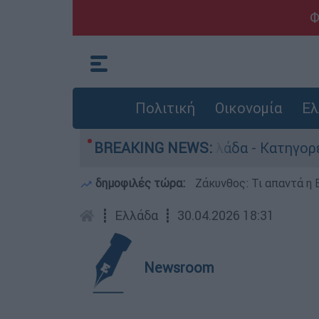
Φ
Πολιτική
Οικονομία
Ελ
ρωποκτονίες στην Ελλάδα - Κατηγορείται και γι
BREAKING NEWS:
δημοφιλές τώρα:
Ζάκυνθος: Τι απαντά η 
┋
Ελλάδα
┋
30.04.2026 18:31
Newsroom