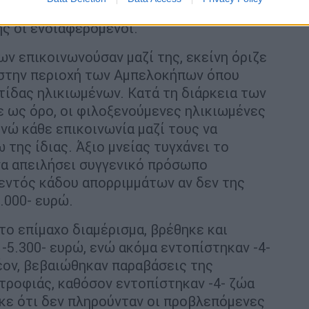
ραθέτοντας και αριθμό τηλεφώνου
ης οι ενδιαφερόμενοι.
ν επικοινωνούσαν μαζί της, εκείνη όριζε
 στην περιοχή των Αμπελοκήπων όπου
ίδας ηλικιωμένων. Κατά τη διάρκεια των
 ως όρο, οι φιλοξενούμενες ηλικιωμένες
νώ κάθε επικοινωνία μαζί τους να
της ίδιας. Άξιο μνείας τυγχάνει το
 να απειλήσει συγγενικό πρόσωπο
 εντός κάδου απορριμμάτων αν δεν της
.000- ευρώ.
ο επίμαχο διαμέρισμα, βρέθηκε και
-5.300- ευρώ, ενώ ακόμα εντοπίστηκαν -4-
έον, βεβαιώθηκαν παραβάσεις της
τροφιάς, καθόσον εντοπίστηκαν -4- ζώα
κε ότι δεν πληρούνταν οι προβλεπόμενες