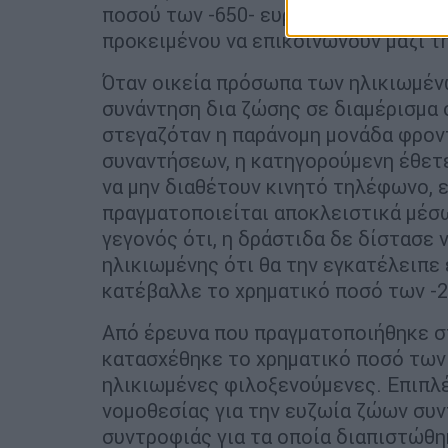
ποσού των -650- ευρώ μηνιαίως, πα
προκειμένου να επικοινωνούν μαζί τ
Όταν οικεία πρόσωπα των ηλικιωμένω
συνάντηση δια ζώσης σε διαμέρισμα
στεγαζόταν η παράνομη μονάδα φροντ
συναντήσεων, η κατηγορούμενη έθετε
να μην διαθέτουν κινητό τηλέφωνο, ε
πραγματοποιείται αποκλειστικά μέσω 
γεγονός ότι, η δράστιδα δε δίστασε
ηλικιωμένης ότι θα την εγκατέλειπε
κατέβαλλε το χρηματικό ποσό των -2
Από έρευνα που πραγματοποιήθηκε στ
κατασχέθηκε το χρηματικό ποσό των 
ηλικιωμένες φιλοξενούμενες. Επιπλ
νομοθεσίας για την ευζωία ζώων συν
συντροφιάς για τα οποία διαπιστώθη