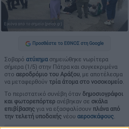
Εικόνα από το σημείο (pelop.gr)
Προσθέστε το ΕΘΝΟΣ στη Google
Σοβαρό
ατύχημα
σημειώθηκε νωρίτερα
σήμερα (1/5) στην Πάτρα και συγκεκριμένα
στο
αεροδρόμιο του Αράξου
, με αποτέλεσμα
να μεταφερθούν
τρία άτομα στο νοσοκομείο
.
Το περιστατικό συνέβη όταν
δημοσιογράφοι
και φωτορεπόρτερ
ανέβηκαν σε
σκάλα
επιβίβασης
για να εξασφαλίσουν
πλάνα από
την τελετή υποδοχής
νέου
αεροσκάφους
.