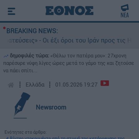
BREAKING NEWS:
ύσεις» - Οι έξι όροι του Ιράν προς τις ΗΠΑ για
δημοφιλές τώρα:
«Θέλω τον πατέρα μου»: 27χρονη
παρέσυρε νύφη λίγες ώρες μετά το γάμο της και ζητούσε
να πάει σπίτι...
┋
Ελλάδα
┋
01.05.2026 19:27
Newsroom
Ενότητες στο άρθρο:
📌 Βίντεο ντοκουμέντο από τη στιγμή της κατάρρευσης της