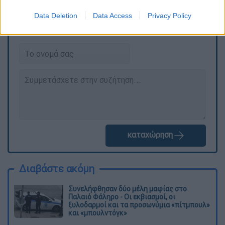
Data Deletion
Data Access
Privacy Policy
Τα σχολιά σας δημοσιεύονται άμεσα με δική σας ευθύνη. Το
ΕΘΝΟΣ θα παρεμβαίνει και τα προσβλητικά σχόλια θα
διαγράφονται
καταχώρηση
Διαβάστε ακόμη
Συνελήφθησαν δύο μέλη μαφίας στο
Παλαιό Φάληρο - Οι εκβιασμοί, οι
ξυλοδαρμοί και τα προσωνύμια «πίτμπουλ»
και «μπουλντόγκ»