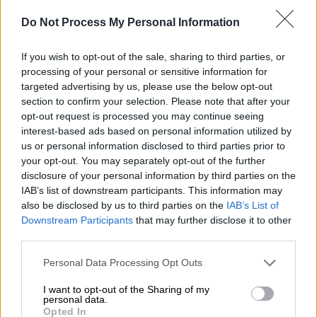
ΔΙΑΒΑΣΤΕ ΕΠΙΣΗΣ
Do Not Process My Personal Information
Ελλάδα
|
19.04.2026 18:12
If you wish to opt-out of the sale, sharing to third parties, or
Πάτρα: Άνδρας έπεσε θύμα άγριου
processing of your personal or sensitive information for
ξυλοδαρμού γιατί αρνήθηκε να δώσει
targeted advertising by us, please use the below opt-out
20 ευρώ στον γείτονά του
section to confirm your selection. Please note that after your
opt-out request is processed you may continue seeing
interest-based ads based on personal information utilized by
Ελλάδα
|
23.04.2026 20:26
us or personal information disclosed to third parties prior to
Τραγωδία στην Πάτρα: Πέθανε
your opt-out. You may separately opt-out of the further
βρέφος 14 ημερών στη ΜΕΘ Νεογνών
disclosure of your personal information by third parties on the
IAB’s list of downstream participants. This information may
- Διατάχθηκε νεκροψία
also be disclosed by us to third parties on the
IAB’s List of
Downstream Participants
that may further disclose it to other
third parties.
Βίντεο ντοκουμέντο από τη στιγμή
Please note that this website/app uses one or more Google
Personal Data Processing Opt Outs
services and may gather and store information including but
της κατάρρευσης της σκάλας
not limited to your visit or usage behaviour. You may click to
I want to opt-out of the Sharing of my
personal data.
grant or deny consent to Google and its third-party tags to
Opted In