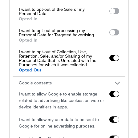
use your data for below specified purposes in below Google
consent section.
I want to opt-out of the Sale of my
Personal Data.
Opted In
I want to opt-out of processing my
video
Personal Data for Targeted Advertising.
Opted In
I want to opt-out of Collection, Use,
Retention, Sale, and/or Sharing of my
Personal Data that Is Unrelated with the
Purposes for which it was collected.
Opted Out
Σύμφωνα με το
pelop.gr
, περίπου
10 με 15
άτομα στοιβάχτηκαν
πάνω στη σκάλα η
Google consents
οποία υποχώρησε. Οι επιβαίνοντες
I want to allow Google to enable storage
κατέρρευσαν
, με τρεις από αυτούς να
related to advertising like cookies on web or
μεταφέρονται στο νοσοκομείο
για να λάβουν
device identifiers in apps.
τις πρώτες βοήθειες.
I want to allow my user data to be sent to
Google for online advertising purposes.