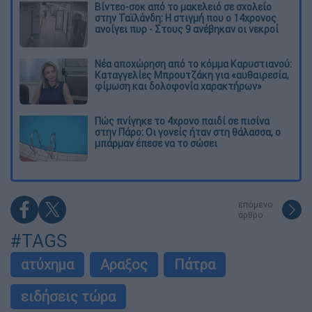
Βίντεο-σοκ από το μακελειό σε σχολείο
στην Ταϊλάνδη: Η στιγμή που ο 14χρονος
ανοίγει πυρ - Στους 9 ανέβηκαν οι νεκροί
Νέα αποχώρηση από το κόμμα Καρυστιανού:
Καταγγελίες Μπρουτζάκη για «αυθαιρεσία,
φίμωση και δολοφονία χαρακτήρων»
Πώς πνίγηκε το 4χρονο παιδί σε πισίνα
στην Πάρο: Οι γονείς ήταν στη θάλασσα, ο
μπάρμαν έπεσε να το σώσει
επόμενο
άρθρο
#TAGS
ατύχημα
Αραξος
Πάτρα
ειδήσεις τώρα