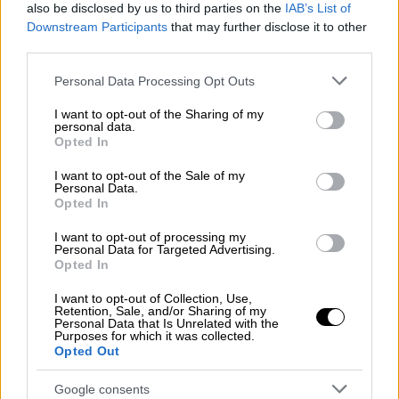
also be disclosed by us to third parties on the
IAB’s List of
ΔΙΑΒΑΣΤΕ ΕΠΙΣΗΣ
Downstream Participants
that may further disclose it to other
third parties.
Ελλάδα
|
04.05.2026 19:15
Please note that this website/app uses one or more Google
Οργή στη Νέα Φιλαδέλφεια: Άγρια
Personal Data Processing Opt Outs
services and may gather and store information including but
επίθεση σε 17χρονο στο φάσμα του
not limited to your visit or usage behaviour. You may click to
I want to opt-out of the Sharing of my
αυτισμού για ένα… σπρώξιμο
personal data.
grant or deny consent to Google and its third-party tags to
Opted In
use your data for below specified purposes in below Google
consent section.
I want to opt-out of the Sale of my
Ελλάδα
|
04.05.2026 19:26
Personal Data.
Σε κατάσταση έκτακτης ανάγκης η
Opted In
Αστυπάλαια λόγω λειψυδρίας -
I want to opt-out of processing my
Παράταση για την Πάτμο
Personal Data for Targeted Advertising.
Opted In
I want to opt-out of Collection, Use,
Retention, Sale, and/or Sharing of my
Personal Data that Is Unrelated with the
Tο πλοίο διέκοψε προσωρινά την
Purposes for which it was collected.
Opted Out
πορεία του
Google consents