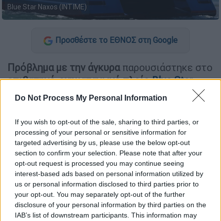
Blue Star Naxos (INTIME)
Προσθέστε το ΕΘΝΟΣ στη Google
Πρόβλημα με την άγκυρα
παρουσιάστηκε στο
επιβατηγό-οχηματαγωγό πλοίο
Blue Star
Naxos
ενώ βρισκόταν στο
λιμάνι του
Do Not Process My Personal Information
Πειραιά
.
If you wish to opt-out of the sale, sharing to third parties, or
Το περιστατικό συνέβη
κατά τη διαδικασία
processing of your personal or sensitive information for
του απόπλου,
με το πλοίο να έχει
targeted advertising by us, please use the below opt-out
προγραμματισμένο δρομολόγιο
για την
Πάρο,
section to confirm your selection. Please note that after your
τη Νάξο, τη Δονούσα, την Αιγιάλη και την
opt-out request is processed you may continue seeing
interest-based ads based on personal information utilized by
Αστυπάλαια
, με αποτέλεσμα να προκληθεί
us or personal information disclosed to third parties prior to
αναμονή και
ταλαιπωρία για τους 514
your opt-out. You may separately opt-out of the further
επιβάτες
.
disclosure of your personal information by third parties on the
IAB’s list of downstream participants. This information may