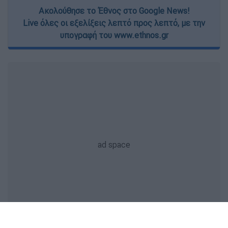
Ακολούθησε το Έθνος στο Google News!
Live όλες οι εξελίξεις λεπτό προς λεπτό, με την
υπογραφή του www.ethnos.gr