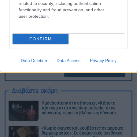
ΕΘΝΟΣ θα παρεμβαίνει και τα προσβλητικά σχόλια θα
related to security, including authentication
διαγράφονται
functionality and fraud prevention, and other
user protection.
CONFIRM
Data Deletion
Data Access
Privacy Policy
καταχώρηση
Διαβάστε ακόμη
Kadebostany στο ethnos.gr: «Κάποτε
πίστευα ότι το να είσαι outsider ήταν
αδυναμία, τώρα το βλέπω ως δύναμη»
«Χωρίς σκηνές και κουβέρτες σε ακραίες
θερμοκρασίες»: Σε δραματικές συνθήκες