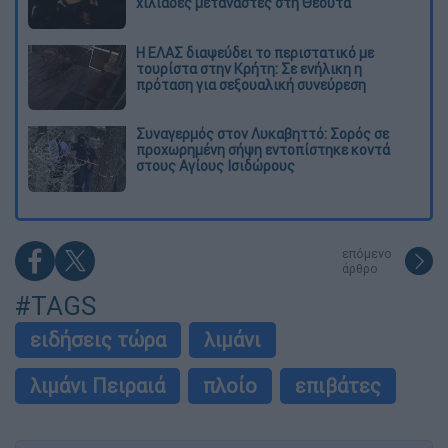
χιλιάδες μετανάστες στη Θέουτα
Η ΕΛΑΣ διαψεύδει το περιστατικό με
τουρίστα στην Κρήτη: Σε ενήλικη η
πρόταση για σεξουαλική συνεύρεση
Συναγερμός στον Λυκαβηττό: Σορός σε
προχωρημένη σήψη εντοπίστηκε κοντά
στους Αγίους Ισιδώρους
επόμενο
άρθρο
#TAGS
ειδήσεις τώρα
λιμάνι
λιμάνι Πειραιά
πλοίο
επιβάτες