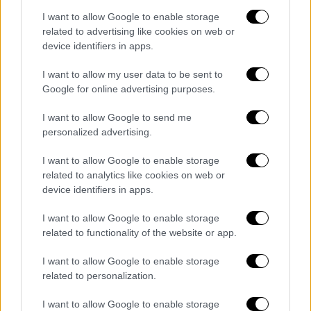
Στο εσωτερικό του
πλοίου
βρίσκονται 96
I want to allow Google to enable storage
Ι.Χ., 20 φορτηγά
, ένα λεωφορείο και 17
related to advertising like cookies on web or
δίκυκλα, ενώ το πλήρωμα αποτελείται από
device identifiers in apps.
72 άτομα. Η εμπλοκή στην άγκυρα
σημειώθηκε λίγο μετά την εκκίνηση του
I want to allow my user data to be sent to
Google for online advertising purposes.
ταξιδιού,
αναγκάζοντας το πλοίο να
διακόψει προσωρινά την πορεία του
μέχρι
I want to allow Google to send me
την αποκατάσταση του προβλήματος.
personalized advertising.
Άμεσα ξεκίνησαν προσπάθειες απεμπλοκής
,
I want to allow Google to enable storage
με τη συνδρομή ρυμουλκού πλοίου,
related to analytics like cookies on web or
device identifiers in apps.
προκειμένου να αποκατασταθεί το πρόβλημα
και να συνεχιστεί το δρομολόγιο με
I want to allow Google to enable storage
ασφάλεια.
Οι επιβάτες παραμένουν στο
related to functionality of the website or app.
πλοίο
.
I want to allow Google to enable storage
related to personalization.
I want to allow Google to enable storage
Τα σχολιά σας δημοσιεύονται άμεσα με δική σας ευθύνη. Το