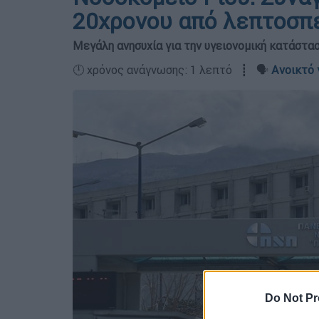
20χρονου από λεπτοσπ
Μεγάλη ανησυχία για την υγειονομική κατάστ
🕛 χρόνος ανάγνωσης: 1 λεπτό ┋ 🗣️
Ανοικτό 
Do Not Pr