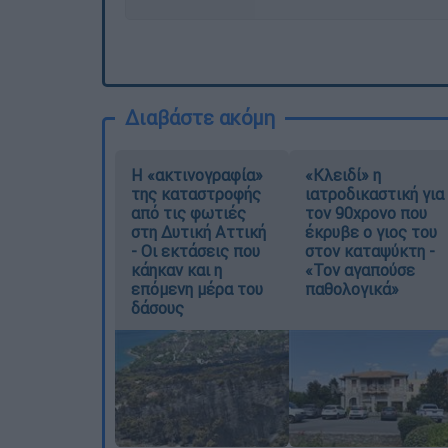
Διαβάστε ακόμη
Η «ακτινογραφία»
«Κλειδί» η
της καταστροφής
ιατροδικαστική για
από τις φωτιές
τον 90χρονο που
στη Δυτική Αττική
έκρυβε ο γιος του
- Οι εκτάσεις που
στον καταψύκτη -
κάηκαν και η
«Τον αγαπούσε
επόμενη μέρα του
παθολογικά»
δάσους