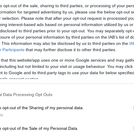
to opt-out of the sale, sharing to third parties, or processing of your per
formation for targeted advertising by us, please use the below opt-out s
r selection. Please note that after your opt-out request is processed y
eing interest-based ads based on personal information utilized by us or
disclosed to third parties prior to your opt-out. You may separately opt-
losure of your personal information by third parties on the IAB’s list of
. This information may also be disclosed by us to third parties on the
IA
Participants
that may further disclose it to other third parties.
 that this website/app uses one or more Google services and may gath
including but not limited to your visit or usage behaviour. You may click 
 το ΕΘΝΟΣ στη Google
 to Google and its third-party tags to use your data for below specifi
ogle consent section.
ομικές υπηρεσίες
μετά τον
θάνατο ενός
υ Ρίου
από
λεπτοσπείρωση
την Τετάρτη
l Data Processing Opt Outs
o opt-out of the Sharing of my personal data.
διέμενε σε περιοχή της Ηλείας,
In
η συνολικότερη
υγειονομική κατάσταση
που
ονής
των χιλιάδων
μεταναστών
εργατών γης
o opt-out of the Sale of my Personal Data.