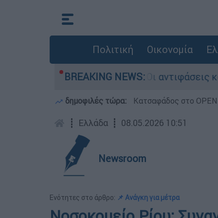
Πολιτική
Οικονομία
Ελ
ίζαμπεθ στην Κυψέλη: Οι αντιφάσεις και το τρ
BREAKING NEWS:
δημοφιλές τώρα:
Κατσαφάδος στο OPEN: 
┋
Ελλάδα
┋
08.05.2026 10:51
Newsroom
Ενότητες στο άρθρο:
📌 Ανάγκη για μέτρα
Νοσοκομείο Ρίου: Συνα