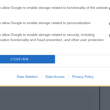
υσμού στις περιοχές Δυτικής Αχαΐας και
o allow Google to enable storage related to functionality of the website
 μια περίοδο που έχουν σημειωθεί
ανάλογα
α ασθένεια σε
Ζάκυνθο και Ηλεία
.
o allow Google to enable storage related to personalization.
ότι στο Νοσοκομείο του Ρίο
εξίσου
 γίνει γνωστά από την περιοχή,
έξι
o allow Google to enable storage related to security, including
cation functionality and fraud prevention, and other user protection.
ς χώρες (Νεπάλ, Σουδάν, Μπαγκλαντές
ης.
CONFIRM
. Το ΕΘΝΟΣ θα παρεμβαίνει και τα προσβλητικά σχόλια θα
Data Deletion
Data Access
Privacy Policy