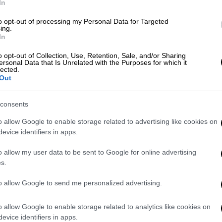
ι της Δυτικής Αχαΐας
.
In
to opt-out of processing my Personal Data for Targeted
ing.
In
o opt-out of Collection, Use, Retention, Sale, and/or Sharing
ersonal Data that Is Unrelated with the Purposes for which it
ανταϊό: «Δεν είναι η αρχή επιδημίας» -
lected.
Out
consents
δά ως τη Σιγκαπούρη για ιχνηλάτηση
o allow Google to enable storage related to advertising like cookies on
evice identifiers in apps.
ι σε επιφυλακή
o allow my user data to be sent to Google for online advertising
s.
to allow Google to send me personalized advertising.
το συμβάν αναδεικνύει την
ανάγκη λήψης
o allow Google to enable storage related to analytics like cookies on
evice identifiers in apps.
σίας
της υγείας των μεταναστών εργατών