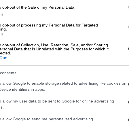
o opt-out of the Sale of my Personal Data.
In
to opt-out of processing my Personal Data for Targeted
ing.
In
εστικής εντοπίζει περιπατητές που
o opt-out of Collection, Use, Retention, Sale, and/or Sharing
ersonal Data that Is Unrelated with the Purposes for which it
lected.
Out
e που εντοπίστηκε στη Λευκάδα
consents
o allow Google to enable storage related to advertising like cookies on
evice identifiers in apps.
one θυμίζει
εξελιγμένο στρατιωτικό
o allow my user data to be sent to Google for online advertising
ς του ειδικούς αισθητήρες-θόλους, κεραίες
s.
τεχνολογίας. Αυτού του είδους τα μέσα,
οσμίως κυρίως για στρατιωτικούς
to allow Google to send me personalized advertising.
γή πληροφοριών ή ακόμα και ειδικές