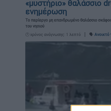
«μυστήριο» θαλάσσιο dr
ενημέρωση
Το περίεργο μη επανδρωμένο θαλάσσιο σκάφος
του νησιού
🕛 χρόνος ανάγνωσης: 1 λεπτό ┋ 🗣️
Ανοικτό 