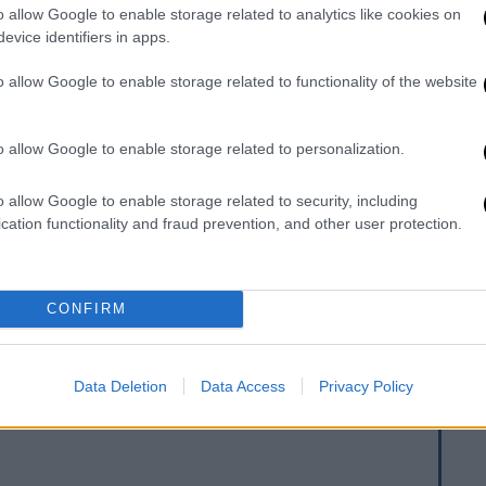
ες επιστημονικές έρευνες
.
o allow Google to enable storage related to analytics like cookies on
evice identifiers in apps.
ψει το συμβάν
και το σκάφος
βρίσκεται υπό
o allow Google to enable storage related to functionality of the website
ίου Εθνικής Άμυνας αναμένεται να
ο θέμα
θα υπάρξει επίσημη ενημέρωση από
ι αναλάβει πλέον τη
διερεύνηση της
o allow Google to enable storage related to personalization.
ουσίας του
συγκεκριμένου σκάφους στα
o allow Google to enable storage related to security, including
cation functionality and fraud prevention, and other user protection.
από τη Βασιλική είναι αν πρόκειται για
ύδατα, για εξοπλισμό που συμμετείχε σε
CONFIRM
Data Deletion
Data Access
Privacy Policy
. Το ΕΘΝΟΣ θα παρεμβαίνει και τα προσβλητικά σχόλια θα