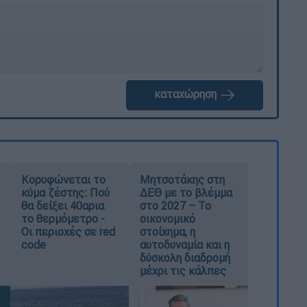
καταχώρηση
Κορυφώνεται το
Μητσοτάκης στη
κύμα ζέστης: Πού
ΔΕΘ με το βλέμμα
θα δείξει 40αρια
στο 2027 – Το
το θερμόμετρο -
οικονομικό
Οι περιοχές σε red
στοίχημα, η
code
αυτοδυναμία και η
δύσκολη διαδρομή
μέχρι τις κάλπες