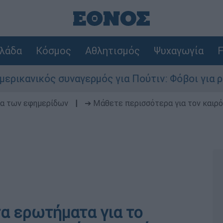
λάδα
Κόσμος
Αθλητισμός
Ψυχαγωγία
F
κός συναγερμός για Πούτιν: Φόβοι για ρωσικό χ
δα των εφημερίδων
|
➔ Μάθετε περισσότερα για τον καιρό
α ερωτήματα για το