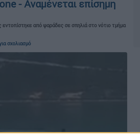
one - Αναμένεται επίσημη
 εντοπίστηκε από ψαράδες σε σπηλιά στο νότιο τμήμα
για σχολιασμό