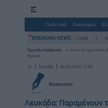
Πολιτική
Οικονομία
Ελ
τρο - Οι περιοχές σε red code
BREAKING NEWS:
Αμερικανι
Πρωινή ενημέρωση:
➔ Δείτε τα πρωτοσέλι
σήμερα
┋
Ελλάδα
┋
08.05.2026 12:58
Newsroom
Λευκάδα: Παραμένουν τ