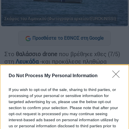
Σκάφος του Λιμενικού (Φωτογραφία αρχείου/EUROKINISSI)
Προσθέστε το ΕΘΝΟΣ στη Google
Στο
θαλάσσιο drone
που βρέθηκε χθες (7/5)
στη
Λευκάδα
-και προκάλεσε πληθώρα
ερωτημάτων- εντοπίστηκε
μεγάλη ποσότητα
εκρηκτικών
, γεγονός που έχει σημάνει
Do Not Process My Personal Information
συναγερμό στις αρμόδιες υπηρεσίες.
If you wish to opt-out of the sale, sharing to third parties, or
Το drone, το οποίο είναι ουκρανικής
processing of your personal or sensitive information for
targeted advertising by us, please use the below opt-out
κατασκευής,
εξετάζεται εάν είχε ως πιθανό
section to confirm your selection. Please note that after your
στόχο ρωσικό πλοίο
που βρισκόταν στην
opt-out request is processed you may continue seeing
περιοχή, σύμφωνα με όσα μεταδίδει ο
interest-based ads based on personal information utilized by
αστυνομικός συντάκτης του Mega, Βασίλης
us or personal information disclosed to third parties prior to