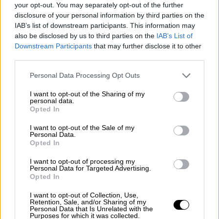
your opt-out. You may separately opt-out of the further
Λαμπρόπουλος.
disclosure of your personal information by third parties on the
IAB’s list of downstream participants. This information may
ΔΙΑΒΑΣΤΕ ΕΠΙΣΗΣ
also be disclosed by us to third parties on the
IAB’s List of
Downstream Participants
that may further disclose it to other
third parties.
Ελλάδα
|
08.05.2026 12:58
Λευκάδα: Παραμένουν τα ερωτήματα
Please note that this website/app uses one or more Google
Personal Data Processing Opt Outs
για το «μυστήριο» θαλάσσιο drone -
services and may gather and store information including but
not limited to your visit or usage behaviour. You may click to
I want to opt-out of the Sharing of my
Αναμένεται επίσημη ενημέρωση
personal data.
grant or deny consent to Google and its third-party tags to
Opted In
use your data for below specified purposes in below Google
consent section.
I want to opt-out of the Sale of my
Personal Data.
Οι Αρχές αναλύουν όλα τα δεδομένα για να
Opted In
διαπιστώσουν τα
ακριβή
του
χαρακτηριστικά
I want to opt-out of processing my
και την
πορεία
που ακολούθησε πριν
Personal Data for Targeted Advertising.
Opted In
εντοπιστεί από ψαράδες σε θαλάσσια
περιοχή της Λευκάδας.
I want to opt-out of Collection, Use,
Retention, Sale, and/or Sharing of my
Personal Data that Is Unrelated with the
Purposes for which it was collected.