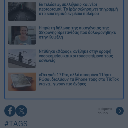
Εκτελέσεις, συλλήψεις και νέοι
περιορισμοί: Το Ιράν σκληραίνει τη γραμμή
στο εσωτερικό εν μέσω πολέμου
Η πρώτη δήλωση της οικογένειας της
38χρονης Βρετανίδας που δολοφονήθηκε
στην Κυψέλη
Ντύθηκε «Χάρος», ανέβηκε στην οροφή
νοσοκομείου και κοιτούσε επίμονα τους
ασθενείς
«Όχι γκέι 17 Pro, αλλά σπασμένο 11άρι»:
Ρώσοι διαλύουν τα iPhone τους στο TikTok
για να... γίνουν πιο άνδρες
επόμενο
άρθρο
#TAGS