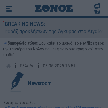
BREAKING NEWS:
ράζ προκλήσεων της Άγκυρας στο Αιγαίο: Εικονι
δημοφιλές τώρα:
Σου καίει το μυαλό: Το Netflix έφερε
την ταινιάρα του Νόλαν που οι φαν έχουν κρυφό νο1 στην
καρδιά...
┋
Ελλάδα
┋
08.05.2026 16:51
Newsroom
Ενότητες στο άρθρο:
📌 Εγκρίθηκαν χρηματοδοτήσεις για επιπλέον 396 νέα οχήματα