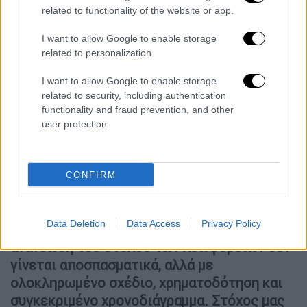
86 εκατ. ευρώ
related to functionality of the website or app.
Με την ολοκλήρωση του σχεδιασμού του
I want to allow Google to enable storage
related to personalization.
υπουργείου Μεταφορών και Υποδομών, ο
συνολικός αριθμός του ενεργού στόλου το
I want to allow Google to enable storage
2028 θα ανέρχεται σε
2.000 οχήματα
, τα
related to security, including authentication
1.693
εκ των οποίων καινούργια,
functionality and fraud prevention, and other
user protection.
σηματοδοτώντας μια ολική αναβάθμιση του
στόλου, με έμφαση στην ηλεκτροκίνηση, τη
μείωση του περιβαλλοντικού αποτυπώματος
CONFIRM
και τη βελτίωση της καθημερινής
εξυπηρέτησης των πολιτών.
Data Deletion
Data Access
Privacy Policy
«Για πρώτη φορά μετά από δεκαετίες, η
ανανέωση του στόλου των λεωφορείων δεν
γίνεται αποσπασματικά, αλλά με
ολοκληρωμένο σχέδιο, χρηματοδότηση και
συγκεκριμένο χρονοδιάγραμμα. Στόχος μας