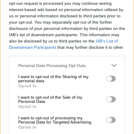
opt-out request is processed you may continue seeing
είναι μεμονωμένη κίνηση, αλλά κομμάτι του
interest-based ads based on personal information utilized by
βασικού σχεδιασμού του
υπουργείου
us or personal information disclosed to third parties prior to
Μεταφορών και Υποδομών
για την ανανέωση
your opt-out. You may separately opt-out of the further
του συνόλου του στόλου λεωφορείων.
disclosure of your personal information by third parties on the
IAB’s list of downstream participants. This information may
Έως τα τέλη του 2026, η ενίσχυση θα
also be disclosed by us to third parties on the
IAB’s List of
Downstream Participants
that may further disclose it to other
συνεχιστεί με επιπλέον
201 νέα οχήματα,
εκ
third parties.
των οποίων
120 ηλεκτρικά μέσω leasing και
81 λεωφορεία από ιδιώτες
, με την
Please note that this website/app uses one or more Google
Personal Data Processing Opt Outs
services and may gather and store information including but
παραχώρηση επιπλέον 12 περιαστικών
not limited to your visit or usage behaviour. You may click to
I want to opt-out of the Sharing of my
γραμμών
. Ταυτόχρονα στο διάστημα αυτό,
personal data.
grant or deny consent to Google and its third-party tags to
Opted In
αποσύρονται όλα τα οχήματα παλαιότερης
use your data for below specified purposes in below Google
τεχνολογίας Euro 2.
consent section.
I want to opt-out of the Sale of my
Personal Data.
Opted In
Ως αποτέλεσμα, ο αριθμός των καινούργιων
οχημάτων θα ανέρχεται σε 1.297 έως το
I want to opt-out of processing my
Personal Data for Targeted Advertising.
τέλος αυτού του χρόνου.
Opted In