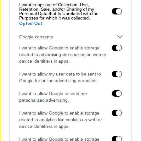
Εγκρίθηκαν χρηματοδοτήσεις για
I want to opt-out of Collection, Use,
Retention, Sale, and/or Sharing of my
επιπλέον 396 νέα οχήματα την
Personal Data that Is Unrelated with the
Purposes for which it was collected.
επόμενη διετία
Opted Out
Έως το 2028, προβλέπεται πρόσθετη
Google consents
ανανέωση του στόλου με
396 σύγχρονα
I want to allow Google to enable storage
οχήματα,
μέσα από συνδυασμό ευρωπαϊκών
related to advertising like cookies on web or
και εθνικών χρηματοδοτήσεων (ΕΣΠΑ,
device identifiers in apps.
Modernization Fund, Κοινωνικό Κλιματικό
I want to allow my user data to be sent to
Ταμείο), με συνολικούς πόρους που
Google for online advertising purposes.
ξεπερνούν τα
290 εκατ. ευρώ.
I want to allow Google to send me
130 οχήματα μέσω ΕΣΠΑ, με
personalized advertising.
προϋπολογισμό
108 εκατ. ευρώ
150 οχήματα μέσω του Modernization
I want to allow Google to enable storage
related to analytics like cookies on web or
Fund, με προϋπολογισμό
96 εκατ. ευρώ
device identifiers in apps.
116 οχήματα μέσω του Κοινωνικού
Κλιματικού Ταμείου, με προϋπολογισμό
I want to allow Google to enable storage