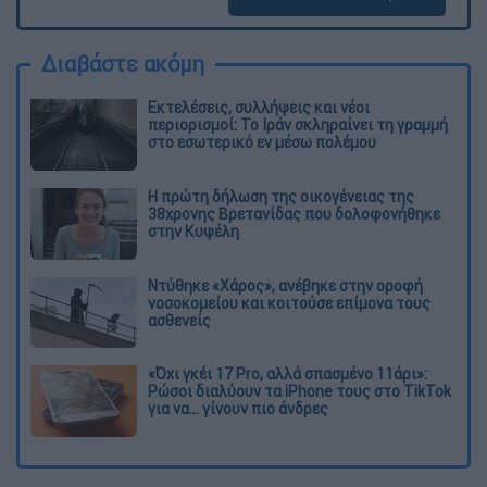
Διαβάστε ακόμη
Εκτελέσεις, συλλήψεις και νέοι
περιορισμοί: Το Ιράν σκληραίνει τη γραμμή
στο εσωτερικό εν μέσω πολέμου
Η πρώτη δήλωση της οικογένειας της
38χρονης Βρετανίδας που δολοφονήθηκε
στην Κυψέλη
Ντύθηκε «Χάρος», ανέβηκε στην οροφή
νοσοκομείου και κοιτούσε επίμονα τους
ασθενείς
«Όχι γκέι 17 Pro, αλλά σπασμένο 11άρι»:
Ρώσοι διαλύουν τα iPhone τους στο TikTok
για να... γίνουν πιο άνδρες