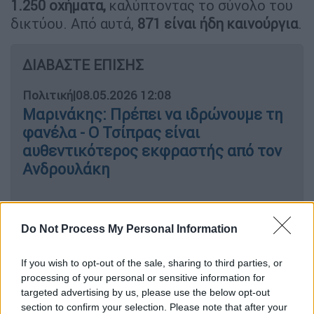
1.250 οχήματα,
καλύπτοντας το σύνολο του
δικτύου. Από αυτά,
871 είναι ήδη καινούργια
.
ΔΙΑΒΑΣΤΕ ΕΠΙΣΗΣ
Πολιτική
|
08.05.2026 12:08
Μαρινάκης: Πρέπει να ιδρώνουμε τη
φανέλα - Ο Τσίπρας είναι
αυθεντικότερος εκφραστής από τον
Ανδρουλάκη
Do Not Process My Personal Information
Τον ερχόμενο μήνα μπαίνουν στη… δράση
ακόμη
205 νέα οχήματα
(125 ηλεκτρικά, 13
If you wish to opt-out of the sale, sharing to third parties, or
CNG IVECO και 67 CNG Menarini),
processing of your personal or sensitive information for
ανεβάζοντας τον αριθμό των καινούργιων
targeted advertising by us, please use the below opt-out
οχημάτων σε 1.076. Η ενίσχυση αυτή δεν
section to confirm your selection. Please note that after your