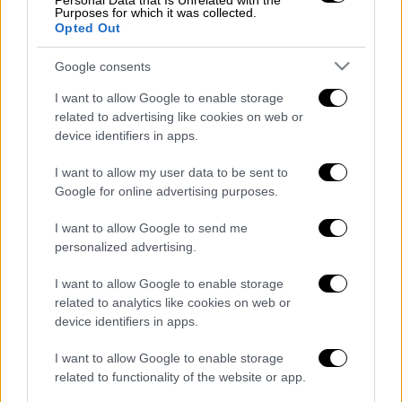
Personal Data that Is Unrelated with the
Purposes for which it was collected.
Τα σχολιά σας δημοσιεύονται άμεσα με δική σας ευθύνη. Το
Opted Out
ΕΘΝΟΣ θα παρεμβαίνει και τα προσβλητικά σχόλια θα
διαγράφονται
Google consents
I want to allow Google to enable storage
related to advertising like cookies on web or
device identifiers in apps.
I want to allow my user data to be sent to
Google for online advertising purposes.
I want to allow Google to send me
καταχώρηση
personalized advertising.
I want to allow Google to enable storage
Διαβάστε ακόμη
related to analytics like cookies on web or
device identifiers in apps.
Από το Μίσιγκαν στον Λευκό Οίκο: Τι
σημαίνει η νίκη του Αμπντούλ Ελ-Σαγέντ
I want to allow Google to enable storage
για τους Δημοκρατικούς
related to functionality of the website or app.