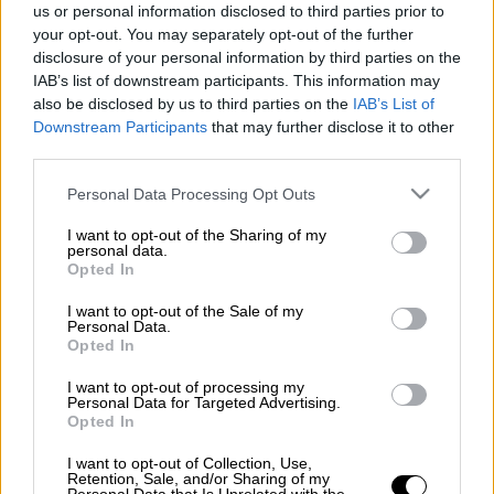
us or personal information disclosed to third parties prior to
your opt-out. You may separately opt-out of the further
Ακόμα ένα
ατύχημα
με
πατίνι
με εμπλοκή
disclosure of your personal information by third parties on the
ανήλικου, σημειώθηκε στη χώρα μας, αυτή τη
IAB’s list of downstream participants. This information may
also be disclosed by us to third parties on the
IAB’s List of
φορά στην
Σκιάθο
, με θύμα έναν τουρίστα.
Downstream Participants
that may further disclose it to other
third parties.
Σύμφωνα με δημοσίευμα του
gegonota.news
,
ανήλικος
οδηγούσε ηλεκτρικό πατίνι όταν
Please note that this website/app uses one or more Google
Personal Data Processing Opt Outs
παρέσυρε πεζό τουρίστα στον κεντρικό
services and may gather and store information including but
not limited to your visit or usage behaviour. You may click to
I want to opt-out of the Sharing of my
πεζόδρομο του νησιού
.
Μετά το ατύχημα
personal data.
grant or deny consent to Google and its third-party tags to
συνελήφθη τόσο ο ίδιος όσο και οι γονείς
Opted In
use your data for below specified purposes in below Google
του οι οποίοι κατηγορούνται για
consent section.
I want to opt-out of the Sale of my
παραμέληση εποπτείας ανηλίκου
.
Personal Data.
Opted In
Ο τουρίστας τραυματίστηκε ελαφρά και
I want to opt-out of processing my
μεταφέρθηκε στο Κέντρο Υγείας Σκιάθου για
Personal Data for Targeted Advertising.
Opted In
να του παρασχεθούν οι πρώτες βοήθειες.
I want to opt-out of Collection, Use,
Retention, Sale, and/or Sharing of my