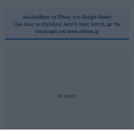
Ακολούθησε το Έθνος στο Google News!
Live όλες οι εξελίξεις λεπτό προς λεπτό, με την
υπογραφή του www.ethnos.gr