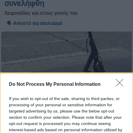
συνελήφθη
Χειροπέδες και στους γονείς του
🗣️
Ανοικτό για σχολιασμό
Do Not Process My Personal Information
If you wish to opt-out of the sale, sharing to third parties, or
processing of your personal or sensitive information for
targeted advertising by us, please use the below opt-out
section to confirm your selection. Please note that after your
opt-out request is processed you may continue seeing
interest-based ads based on personal information utilized by
Προσθέστε το ΕΘΝΟΣ στη Google