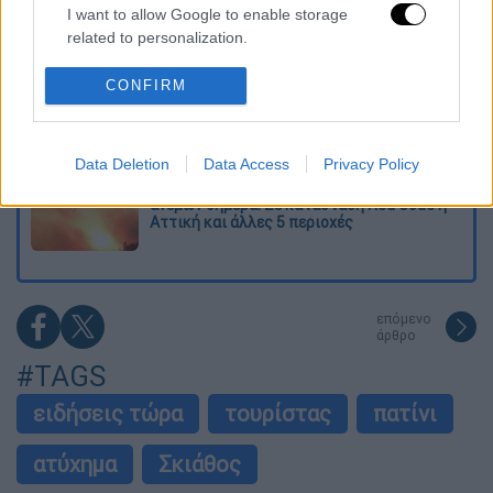
O στρατηγός ήταν σχιζοφρενής, εμμονικός,
I want to allow Google to enable storage
πλησίαζε τα 75 όταν τον αντάμωσε η δόξα –
related to personalization.
Εκείνος που άλλαξε την πορεία της
Ιστορίας!
I want to allow Google to enable storage
CONFIRM
Πώς πνίγηκε το 4χρονο παιδί σε πισίνα
related to security, including authentication
στην Πάρο: Οι γονείς ήταν στη θάλασσα, ο
functionality and fraud prevention, and other
μπάρμαν έπεσε να το σώσει
user protection.
Data Deletion
Data Access
Privacy Policy
Εκρηκτικό κοκτέιλ ζέστης και ισχυρών
ανέμων σήμερα: Σε κατάσταση Red Code η
Αττική και άλλες 5 περιοχές
επόμενο
άρθρο
#TAGS
ειδήσεις τώρα
τουρίστας
πατίνι
ατύχημα
Σκιάθος