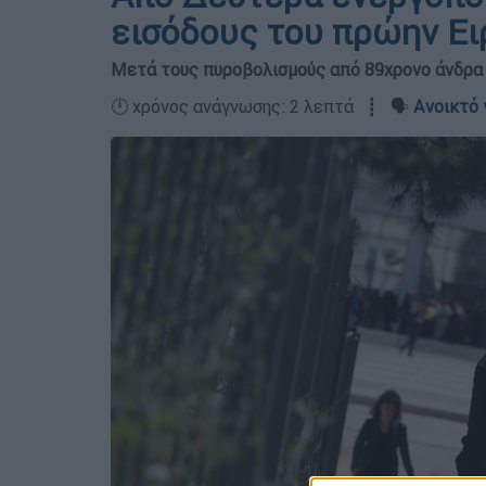
εισόδους του πρώην Ει
Μετά τους πυροβολισμούς από 89χρονο άνδρα
🕛 χρόνος ανάγνωσης: 2 λεπτά ┋ 🗣️
Ανοικτό 