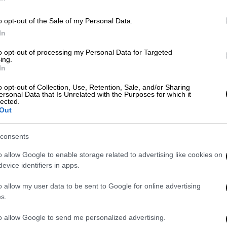
ύ ενεργοποιούνται ξανά οι πύλες εισόδου
o opt-out of the Sale of my Personal Data.
In
to opt-out of processing my Personal Data for Targeted
ing.
In
ς παρέσυρε τουρίστα στη Σκιάθο και
o opt-out of Collection, Use, Retention, Sale, and/or Sharing
ersonal Data that Is Unrelated with the Purposes for which it
lected.
Out
consents
o allow Google to enable storage related to advertising like cookies on
evice identifiers in apps.
ορου Λινού αναφέρεται:
o allow my user data to be sent to Google for online advertising
ι Δικηγόροι ότι από την προσεχή Δευτέρα,
s.
ρο του πρώην Ειρηνοδικείου Αθηνών
ρομηνία πρόκειται να ενεργοποιηθούν τόσο
to allow Google to send me personalized advertising.