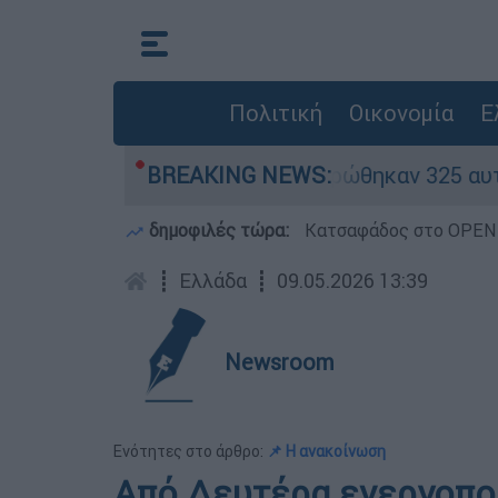
Πολιτική
Οικονομία
Ε
καν «κόκκινα» - Ολοκληρώθηκαν 325 αυτοψίες στ
BREAKING NEWS:
δημοφιλές τώρα:
Κατσαφάδος στο OPEN: 
┋
Ελλάδα
┋
09.05.2026 13:39
Newsroom
Ενότητες στο άρθρο:
📌 Η ανακοίνωση
Από Δευτέρα ενεργοποι