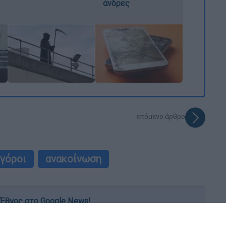
άνδρες
επόμενο άρθρο
ηγόροι
ανακοίνωση
Έθνος στο Google News!
 λεπτό, με την υπογραφή του www.ethnos.gr