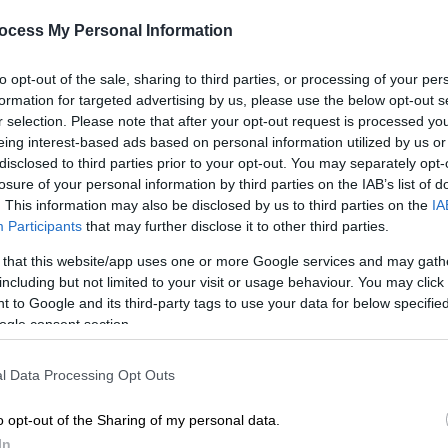
ocess My Personal Information
to opt-out of the sale, sharing to third parties, or processing of your per
formation for targeted advertising by us, please use the below opt-out s
r selection. Please note that after your opt-out request is processed y
eing interest-based ads based on personal information utilized by us or
ΩΤΗΡΗΣ ΔΗΜΗΤΡΟΠΟΥΛΟΣ/EUROKINISSI)
disclosed to third parties prior to your opt-out. You may separately opt-
losure of your personal information by third parties on the IAB’s list of
. This information may also be disclosed by us to third parties on the
IA
 το ΕΘΝΟΣ στη Google
Participants
that may further disclose it to other third parties.
 that this website/app uses one or more Google services and may gath
από τη Δευτέρα 11 Μαΐου
τα φυλάκια στις
including but not limited to your visit or usage behaviour. You may click 
 to Google and its third-party tags to use your data for below specifi
επί των οδών Λουκάρεως και Δέγλερη οι
ogle consent section.
κά σημεία πρόσβασης για τον χώρο, όπου
ισμούς από 89χρονο άντρα με αποτέλεσμα
l Data Processing Opt Outs
λων.
o opt-out of the Sharing of my personal data.
ου του Τριμελούς Συμβουλίου Διεύθυνσης
In