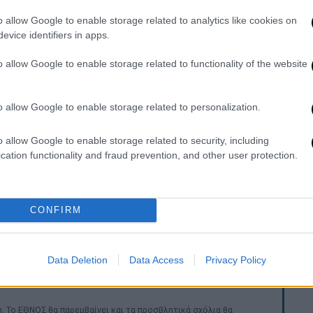
και το φυλάκιο της οδού Δέγλερη, τα
τητη δύναμη. Αυτό σημαίνει ότι η
o allow Google to enable storage related to analytics like cookies on
evice identifiers in apps.
 Αθηνών (όπως και η αποχώρηση από εκεί)
ικαστές, Δικηγόρους, Δικαστικούς
o allow Google to enable storage related to functionality of the website
ικά μέσω των ανωτέρω φυλακίων, χωρίς να
λλα σημεία εισόδου, τα οποία άμεσα
o allow Google to enable storage related to personalization.
ική μέριμνα έχει ληφθεί για τη διευκόλυνση
ηκόντων τους, καθώς το φυλάκιο της οδού
o allow Google to enable storage related to security, including
λειστική χρήση εκείνων και των Δικαστικών
cation functionality and fraud prevention, and other user protection.
ού Λουκάρεως οι Δικηγόροι θα εισέρχονται
CONFIRM
δίως κατά τις πρώτες ημέρες εφαρμογής
ληρεξούσιοι Δικηγόροι να προσέρχονται
οδικείου Αθηνών».
Data Deletion
Data Access
Privacy Policy
. Το ΕΘΝΟΣ θα παρεμβαίνει και τα προσβλητικά σχόλια θα