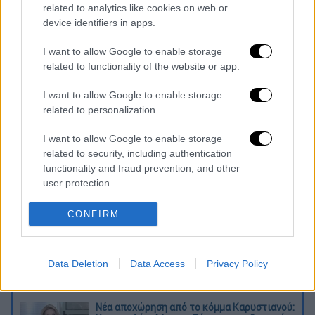
related to analytics like cookies on web or
device identifiers in apps.
I want to allow Google to enable storage
related to functionality of the website or app.
I want to allow Google to enable storage
related to personalization.
καταχώρηση
I want to allow Google to enable storage
related to security, including authentication
Διαβάστε ακόμη
functionality and fraud prevention, and other
user protection.
Συνελήφθησαν δύο μέλη μαφίας στο
Παλαιό Φάληρο - Οι εκβιασμοί, οι
ξυλοδαρμοί και τα προσωνύμια «πίτμπουλ»
CONFIRM
και «μπουλντόγκ»
Βίντεο-σοκ από το μακελειό σε σχολείο
στην Ταϊλάνδη: Η στιγμή που ο 14χρονος
Data Deletion
Data Access
Privacy Policy
ανοίγει πυρ - Στους 9 ανέβηκαν οι νεκροί
Νέα αποχώρηση από το κόμμα Καρυστιανού: