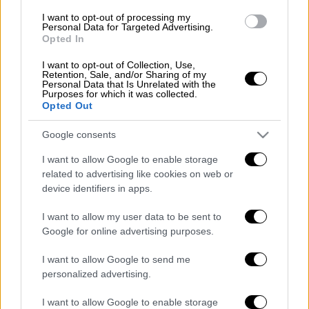
Θεσσαλονίκη: Αιματηρή συμπλοκή με
I want to opt-out of processing my
Personal Data for Targeted Advertising.
έναν νεκρό από πυροβολισμό -
Opted In
Πέταξαν το πτώμα σε ποταμό
I want to opt-out of Collection, Use,
Retention, Sale, and/or Sharing of my
Personal Data that Is Unrelated with the
Purposes for which it was collected.
Opted Out
Ο άνδρας, έβγαλε ένα όπλο τύπου
Uzi και
Google consents
πυροβόλησε
τη γυναίκα
στον λαιμό
.
I want to allow Google to enable storage
Το τραύμα της γυναίκας ήταν διαμπερές και
related to advertising like cookies on web or
νοσηλεύεται εκτός κινδύνου. Ο δράστης
device identifiers in apps.
συνελήφθη
.
I want to allow my user data to be sent to
Google for online advertising purposes.
I want to allow Google to send me
Τα σχολιά σας δημοσιεύονται άμεσα με δική σας ευθύνη. Το
ΕΘΝΟΣ θα παρεμβαίνει και τα προσβλητικά σχόλια θα
personalized advertising.
διαγράφονται
I want to allow Google to enable storage