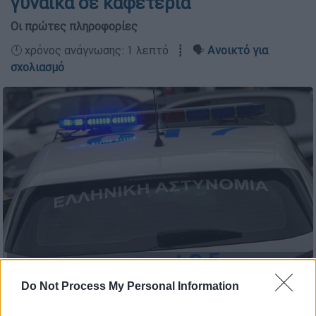
γυναίκα σε καφετέρια
Οι πρώτες πληροφορίες
🕛 χρόνος ανάγνωσης: 1 λεπτό ┋ 🗣️
Ανοικτό για
σχολιασμό
Περιπολικό της αστυνομίας (ΓΙΑΝΝΗΣ ΠΑΝΑΓΟΠΟΥΛΟΣ/
EUROKINISSI)
Do Not Process My Personal Information