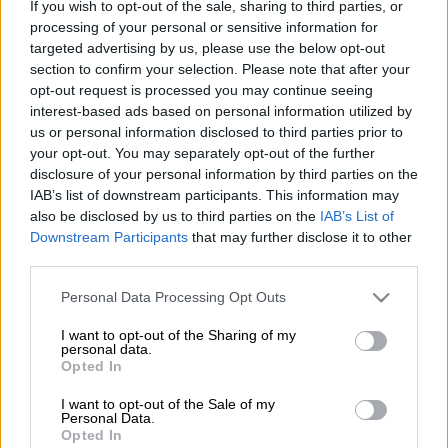
If you wish to opt-out of the sale, sharing to third parties, or
Προσθέστε το ΕΘΝΟΣ στη Google
processing of your personal or sensitive information for
targeted advertising by us, please use the below opt-out
Σοκ επικρατεί στις Τζιτζιφιές, στην
section to confirm your selection. Please note that after your
Καλλιθέα
, μετά από αιματηρό επεισόδιο που
opt-out request is processed you may continue seeing
interest-based ads based on personal information utilized by
σημειώθηκε σε μαγαζί της περιοχής. Ένας
us or personal information disclosed to third parties prior to
άνδρας, ο οποίος βρισκόταν σε κατάσταση
your opt-out. You may separately opt-out of the further
μέθης,
άνοιξε πυρ τραυματίζοντας μια
disclosure of your personal information by third parties on the
γυναίκα
που εργαζόταν στο κατάστημα.
IAB’s list of downstream participants. This information may
also be disclosed by us to third parties on the
IAB’s List of
Ο δράστης παρενοχλούσε έντονα την
Downstream Participants
that may further disclose it to other
third parties.
εργαζόμενη στην καφετέρια. Εκείνη
αντέδρασε στις προσβολές του μεθυσμένου
Please note that this website/app uses one or more Google
Personal Data Processing Opt Outs
άνδρα, όμως η κατάσταση ξέφυγε από κάθε
services and may gather and store information including but
not limited to your visit or usage behaviour. You may click to
I want to opt-out of the Sharing of my
έλεγχο.
personal data.
grant or deny consent to Google and its third-party tags to
Opted In
use your data for below specified purposes in below Google
ΔΙΑΒΑΣΤΕ ΕΠΙΣΗΣ
consent section.
I want to opt-out of the Sale of my
Personal Data.
Opted In
Ελλάδα
|
10.05.2026 11:17