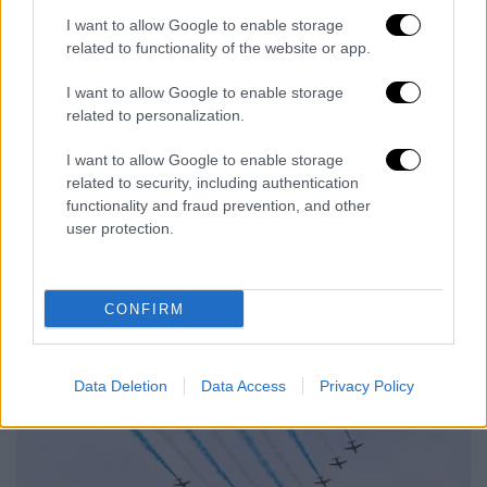
I want to allow Google to enable storage
Η ΕΛ.ΑΣ. παρακαλεί τους οδηγούς για την
related to functionality of the website or app.
καλύτερη εξυπηρέτησή τους και αποφυγή
πρόσθετων κυκλοφοριακών προβλημάτων,
I want to allow Google to enable storage
να αποφύγουν τη διέλευση και στάθμευση
related to personalization.
των οχημάτων τους στην περιοχή κατά το
I want to allow Google to enable storage
χρονικό αυτό διάστημα και να ακολουθούν τα
related to security, including authentication
σήματα και τις υποδείξεις των ρυθμιστών
functionality and fraud prevention, and other
τροχονόμων.
user protection.
CONFIRM
Data Deletion
Data Access
Privacy Policy