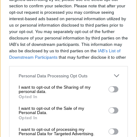
section to confirm your selection. Please note that after your
opt-out request is processed you may continue seeing
interest-based ads based on personal information utilized by
us or personal information disclosed to third parties prior to
your opt-out. You may separately opt-out of the further
disclosure of your personal information by third parties on the
IAB’s list of downstream participants. This information may
also be disclosed by us to third parties on the
IAB’s List of
Downstream Participants
that may further disclose it to other
third parties.
Please note that this website/app uses one or more Google
Personal Data Processing Opt Outs
services and may gather and store information including but
not limited to your visit or usage behaviour. You may click to
I want to opt-out of the Sharing of my
Λόγω της αεροπορικής επίδειξης, θα
personal data.
grant or deny consent to Google and its third-party tags to
Opted In
ισχύσουν έκτακτες
κυκλοφοριακές
use your data for below specified purposes in below Google
consent section.
ρυθμίσεις
στο οδικό δίκτυο της περιοχής
I want to opt-out of the Sale of my
Personal Data.
του Παλαιού Φαλήρου, ως εξής:
Opted In
Προσωρινή και σταδιακή διακοπή της
I want to opt-out of processing my
Personal Data for Targeted Advertising.
κυκλοφορίας
των οχημάτων, από 16:00 έως