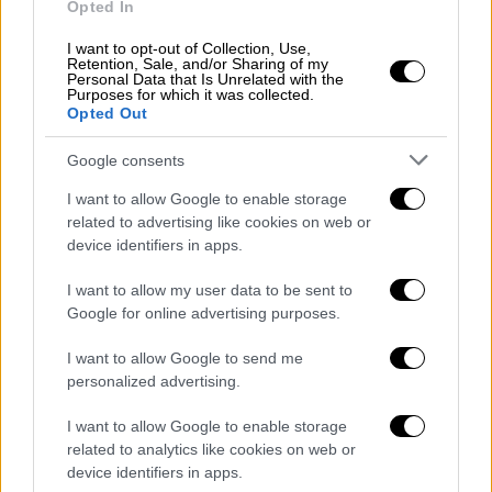
Opted In
19:30 στη δεξιά λωρίδα κυκλοφορίας της
I want to opt-out of Collection, Use,
Λεωφ. Ποσειδώνος, στο τμήμα μεταξύ των
Retention, Sale, and/or Sharing of my
Personal Data that Is Unrelated with the
οδών Αγίου Αλεξάνδρου και Νηρέως (ύψος
Purposes for which it was collected.
στάσης Τραμ «Φλοίσβος»), ρεύμα
Opted Out
κυκλοφορίας προς Γλυφάδα.
Google consents
I want to allow Google to enable storage
related to advertising like cookies on web or
device identifiers in apps.
I want to allow my user data to be sent to
Google for online advertising purposes.
I want to allow Google to send me
personalized advertising.
I want to allow Google to enable storage
related to analytics like cookies on web or
Μαχητικά αεροσκάφη
device identifiers in apps.