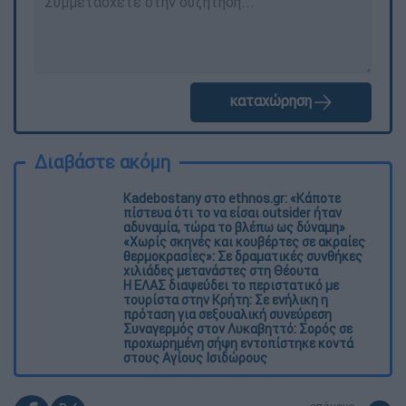
καταχώρηση
Διαβάστε ακόμη
Kadebostany στο ethnos.gr: «Κάποτε
πίστευα ότι το να είσαι outsider ήταν
αδυναμία, τώρα το βλέπω ως δύναμη»
«Χωρίς σκηνές και κουβέρτες σε ακραίες
θερμοκρασίες»: Σε δραματικές συνθήκες
χιλιάδες μετανάστες στη Θέουτα
Η ΕΛΑΣ διαψεύδει το περιστατικό με
τουρίστα στην Κρήτη: Σε ενήλικη η
πρόταση για σεξουαλική συνεύρεση
Συναγερμός στον Λυκαβηττό: Σορός σε
προχωρημένη σήψη εντοπίστηκε κοντά
στους Αγίους Ισιδώρους