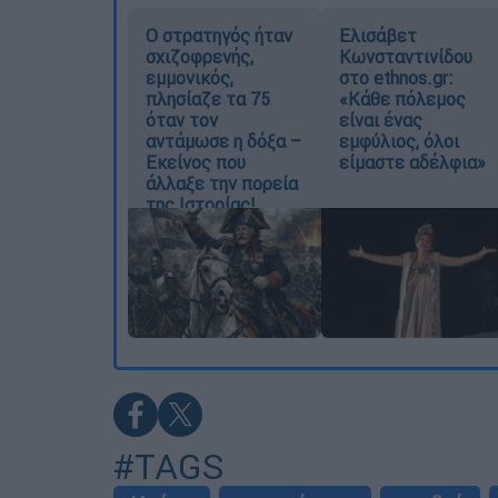
O στρατηγός ήταν
Ελισάβετ
σχιζοφρενής,
Κωνσταντινίδου
εμμονικός,
στο ethnos.gr:
πλησίαζε τα 75
«Κάθε πόλεμος
όταν τον
είναι ένας
αντάμωσε η δόξα –
εμφύλιος, όλοι
Εκείνος που
είμαστε αδέλφια»
άλλαξε την πορεία
της Ιστορίας!
#TAGS