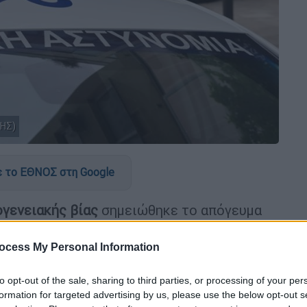
ΝΗΣ)
 το ΕΘΝΟΣ στη Google
γενειακής βίας
σημειώθηκε το απόγευμα
ης Παντάνασσας
Ηρακλείου
, όταν 30χρονος
ίνητο ενώ μέσα ήταν τα παιδιά τους.
ocess My Personal Information
ατισμένη το Σάββατο (9/5) μέσα σε χαντάκι,
to opt-out of the sale, sharing to third parties, or processing of your per
ς δικαστικές αρχές να ασκούν πλέον σε
formation for targeted advertising by us, please use the below opt-out s