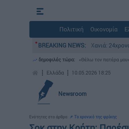
Πολιτική
Οικονομία
Ε
ση στην περιοχή
BREAKING NEWS:
Χανιά: 24χρονος κλείδωσ
δημοφιλές τώρα:
«Θέλω τον πατέρα μου»:
┋
Ελλάδα
┋
10.05.2026 18:25
Newsroom
Ενότητες στο άρθρο:
📌 Το χρονικό της φρίκης
Σοκ στην Κρήτη: Παρέσυ