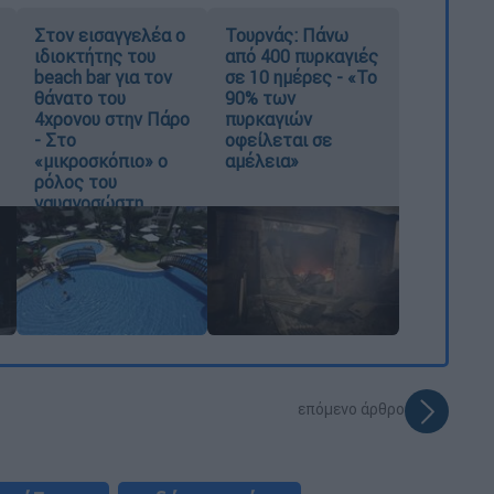
Στον εισαγγελέα ο
Τουρνάς: Πάνω
ιδιοκτήτης του
από 400 πυρκαγιές
beach bar για τον
σε 10 ημέρες - «Το
θάνατο του
90% των
4χρονου στην Πάρο
πυρκαγιών
- Στο
οφείλεται σε
«μικροσκόπιο» ο
αμέλεια»
ρόλος του
ναυαγοσώστη
επόμενο άρθρο