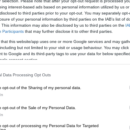
νική δίωξη για απόπειρα ανθρωποκτονίας
r selection. Please note that after your opt-out request is processed y
eing interest-based ads based on personal information utilized by us or
disclosed to third parties prior to your opt-out. You may separately opt-
losure of your personal information by third parties on the IAB’s list of
. This information may also be disclosed by us to third parties on the
IA
Participants
that may further disclose it to other third parties.
 that this website/app uses one or more Google services and may gath
υνθο: 21χρονος κυνηγούσε εργαζόμενη
including but not limited to your visit or usage behaviour. You may click 
 to Google and its third-party tags to use your data for below specifi
ogle consent section.
l Data Processing Opt Outs
της Κυριακής
ενώπιον της Εισαγγελίας
o opt-out of the Sharing of my personal data.
 τις αστυνομικές αρχές, ενώ έλαβε
In
όμενη Τρίτη.
o opt-out of the Sale of my Personal Data.
είται το
neakriti.gr
, οι έρευνες των αρχών
In
α στοιχεία που προέκυψαν
κατά τη διάρκεια
οροποίησαν σημαντικά την αρχική εικόνα
to opt-out of processing my Personal Data for Targeted
ing.