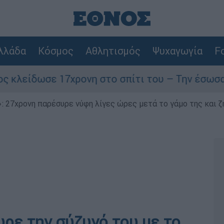
λλάδα
Κόσμος
Αθλητισμός
Ψυχαγωγία
Fo
ε 17χρονη στο σπίτι του – Την έσωσαν οι φωνές
 27χρονη παρέσυρε νύφη λίγες ώρες μετά το γάμο της και ζη
ρε την σύζυγό του με το