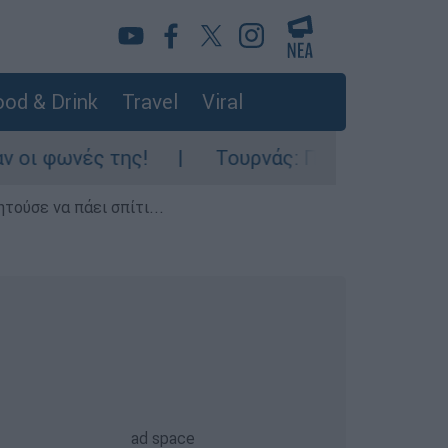
od & Drink
Travel
Viral
 της!
Τουρνάς: Πάνω από 400 πυρκαγιές σ
τούσε να πάει σπίτι...