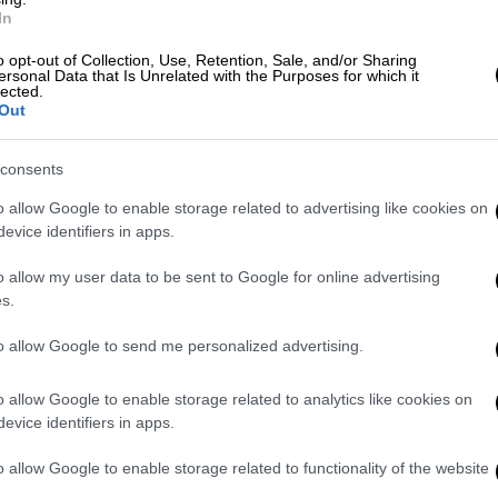
In
νταν και τα τρία ανήλικα παιδιά της
o opt-out of Collection, Use, Retention, Sale, and/or Sharing
ersonal Data that Is Unrelated with the Purposes for which it
τά στην Α’ Δημοτικού και το μικρότερο να
lected.
ός ότι όσα συνέβησαν εκτυλίχθηκαν
Out
 προβληματισμό και σοκ.
consents
νος φέρεται αρχικά να υποστήριξε
ότι, ενώ
o allow Google to enable storage related to advertising like cookies on
α, η 28χρονη βρέθηκε εκτός αυτοκινήτου
evice identifiers in apps.
Ωστόσο, με την πρόοδο της αστυνομικής
ίνεται να επιβάρυναν τη θέση του.
o allow my user data to be sent to Google for online advertising
s.
 ότι το
όχημα φέρει ζημιές, καθώς φέρεται
 αποτέλεσμα να λείπει ο προφυλακτήρας.
to allow Google to send me personalized advertising.
ονος φέρεται να τον τοποθέτησε αργότερα
o allow Google to enable storage related to analytics like cookies on
evice identifiers in apps.
o allow Google to enable storage related to functionality of the website