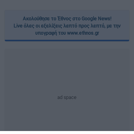
Ακολούθησε το Έθνος στο Google News!
Live όλες οι εξελίξεις λεπτό προς λεπτό, με την
υπογραφή του www.ethnos.gr