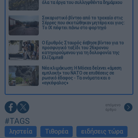
όλα τα έργα του συλληφθέντα δημάρχου
Σοκαριστικό βίντεο από το τροχαίο στις
Σέρρες που σκοτώθηκαν μητέρα και γιος:
Το ΙΧ πέφτει πάνω στο φορτηγό
Ο Ερυθρός Σταυρός έσβησε βίντεο για το
προσφυγικό ταξίδι του 26χρονου
κατηγορούμενου για τη δολοφονία της
Ελίζαμπεθ
Νέα κλιμάκωση: Η Μόσχα δείχνει «άμεση
εμπλοκή» του ΝΑΤΟ σε επιθέσεις σε
ρωσικό έδαφος - Τα ονόματα και ο
«εγκέφαλος»
επόμενο
άρθρο
#TAGS
ληστεία
Τιθορέα
ειδήσεις τώρα