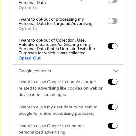
τους δράστες να δίνουν εντολή υπό την
Personal Data.
απειλή όπλου να πέσουν κάτω
.
Opted In
I want to opt-out of processing my
Ένας από τους δράστες επίσης με την
Personal Data for Targeted Advertising.
απειλή όπλου οδήγησε έναν από τους
Opted In
υπαλλήλους στο
χρηματοκιβώτιο
, από το
I want to opt-out of Collection, Use,
οποίο φαίνεται πως «
σήκωσαν
» περίπου
Retention, Sale, and/or Sharing of my
Personal Data that Is Unrelated with the
200.000 ευρώ.
Purposes for which it was collected.
Opted Out
20 λεπτά αργότερα και λίγο πριν
Google consents
ολοκληρωθεί η ληστεία ένας τρίτος από την
ομάδα των
ληστών
κατέφτασε στην είσοδο
I want to allow Google to enable storage
της τράπεζας, και κραδαίνοντας ένα γεμάτο
related to advertising like cookies on web or
device identifiers in apps.
καλάσνικοφ κρατούσε τις πόρτες ανοιχτές
προκειμένου να διαφύγουν οι συνεργοί του.
I want to allow my user data to be sent to
Google for online advertising purposes.
Βγαίνοντας όμως από την τράπεζα, ήρθε και
η…
γκάφα
. Τους έπεσαν τα χρήματα στη μέση
I want to allow Google to send me
personalized advertising.
του δρόμου και ξεκίνησαν να μαζεύουν