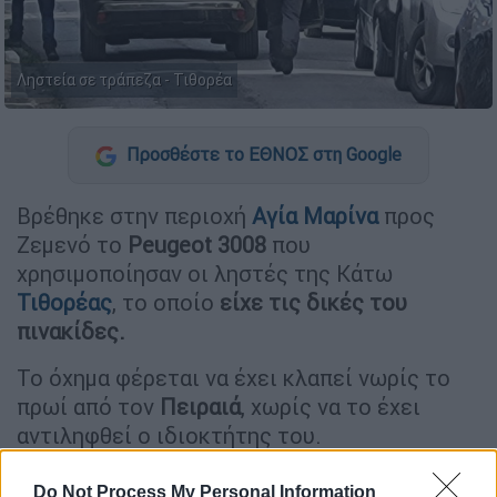
Ληστεία σε τράπεζα - Τιθορέα
Προσθέστε το ΕΘΝΟΣ στη Google
Βρέθηκε στην περιοχή
Αγία Μαρίνα
προς
Ζεμενό το
Peugeot 3008
που
χρησιμοποίησαν οι ληστές της Κάτω
Τιθορέας
, το οποίο
είχε τις δικές του
πινακίδες.
Το όχημα φέρεται να έχει κλαπεί νωρίς το
πρωί από τον
Πειραιά
, χωρίς να το έχει
αντιληφθεί ο ιδιοκτήτης του.
Do Not Process My Personal Information