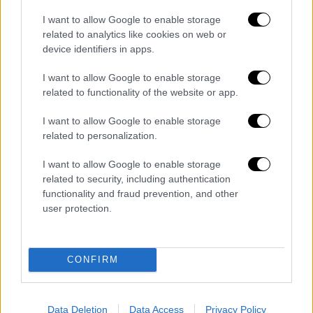
πανικόβλητοι τα χαρτονομίσματα ώστε να
I want to allow Google to enable storage
φύγουν γρήγορα από το σημείο.
related to analytics like cookies on web or
device identifiers in apps.
I want to allow Google to enable storage
related to functionality of the website or app.
I want to allow Google to enable storage
related to personalization.
I want to allow Google to enable storage
related to security, including authentication
functionality and fraud prevention, and other
user protection.
Ληστεία σε τράπεζα - Τιθορέα
CONFIRM
Μπήκαν σε ΙΧ
όπου τους περίμενε ο
τέταρτος συνεργός και διέφυγαν προς τη
Λιβαδειά.
Data Deletion
Data Access
Privacy Policy