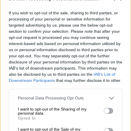
ΔΙΑΒΑΣΤΕ ΕΠΙΣΗΣ
If you wish to opt-out of the sale, sharing to third parties, or
Ελλάδα
|
11.05.2026 17:42
processing of your personal or sensitive information for
Ελεύθερος υπό όρους μετά την
targeted advertising by us, please use the below opt-out
απολογία του ο διευθυντής της
section to confirm your selection. Please note that after your
«Βιολάντα» - Οργή συγγενών
opt-out request is processed you may continue seeing
interest-based ads based on personal information utilized by
us or personal information disclosed to third parties prior to
your opt-out. You may separately opt-out of the further
disclosure of your personal information by third parties on the
Το χρονικό της ληστείας
IAB’s list of downstream participants. This information may
also be disclosed by us to third parties on the
IAB’s List of
Οι δράστες φαίνεται πως γνώριζαν ακριβώς
Downstream Participants
that may further disclose it to other
πώς έπρεπε να κινηθούν. Σύμφωνα με
third parties.
πληροφορίες του
lamianow.gr
, όλα ξεκίνησαν
Please note that this website/app uses one or more Google
Personal Data Processing Opt Outs
όταν δύο από τους
δράστες
εισέβαλαν στο
services and may gather and store information including but
υποκατάστημα φορώντας περούκες, καπέλα
not limited to your visit or usage behaviour. You may click to
I want to opt-out of the Sharing of my
personal data.
και μάσκες.
Τρεις υπάλληλοι
και δυο
grant or deny consent to Google and its third-party tags to
Opted In
use your data for below specified purposes in below Google
πελάτες βρίσκονταν μέσα στο κατάστημα, με
consent section.
I want to opt-out of the Sale of my