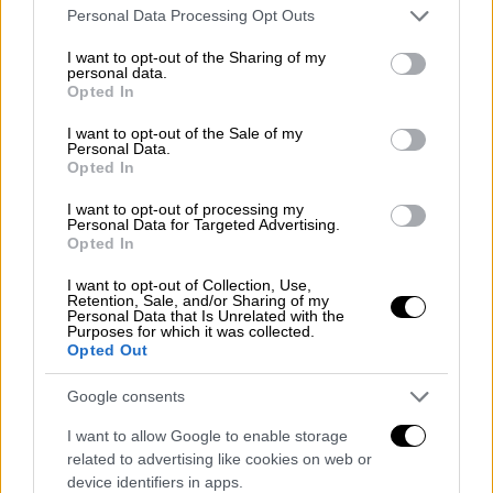
Επεισόδια στο ΑΠΘ: Άγνωστοι
Please note that this website/app uses one or more Google
Personal Data Processing Opt Outs
services and may gather and store information including but
μπήκαν με ρόπαλα και πυρσούς - 6
not limited to your visit or usage behaviour. You may click to
I want to opt-out of the Sharing of my
τραυματίες
personal data.
grant or deny consent to Google and its third-party tags to
Opted In
use your data for below specified purposes in below Google
consent section.
I want to opt-out of the Sale of my
Personal Data.
Opted In
Η
ΕΥΔΑΠ
ανακοίνωσε ότι θα κάνει εργασίες
συντήρησης σε κεντρικό αγωγό στη
I want to opt-out of processing my
Personal Data for Targeted Advertising.
Λεωφόρο Μαραθώνος από τις 18.00 το
Opted In
απόγευμα της Τρίτης έως το μεσημέρι της
I want to opt-out of Collection, Use,
Τετάρτης με σταδιακή αποκατάσταση της
Retention, Sale, and/or Sharing of my
υδροδότησης.
Personal Data that Is Unrelated with the
Purposes for which it was collected.
Opted Out
Από τις εργασίες αυτές θα σημειωθεί
ενδεχόμενη πτώση πίεσης έως και πλήρης
Google consents
διακοπή της υδροδότησης στα υψηλά
I want to allow Google to enable storage
σημεία:
related to advertising like cookies on web or
device identifiers in apps.