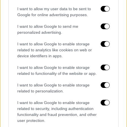
του Δήμου Αγίας Παρασκευής
του Δήμου Παιανίας (περιοχή Γλυκών
I want to allow my user data to be sent to
Νερών)
Google for online advertising purposes.
του Δήμου Πεντέλης (περιοχή Νταού
I want to allow Google to send me
Πεντέλης)
personalized advertising.
του Δήμου Ραφήνας - Πικερμίου
I want to allow Google to enable storage
(περιοχή Καλλιτεχνούπολης)
related to analytics like cookies on web or
device identifiers in apps.
I want to allow Google to enable storage
Τα σχολιά σας δημοσιεύονται άμεσα με δική σας ευθύνη. Το
related to functionality of the website or app.
ΕΘΝΟΣ θα παρεμβαίνει και τα προσβλητικά σχόλια θα
διαγράφονται
I want to allow Google to enable storage
related to personalization.
I want to allow Google to enable storage
related to security, including authentication
functionality and fraud prevention, and other
user protection.