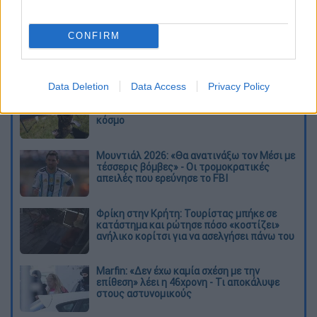
καταχώρηση
CONFIRM
Διαβάστε ακόμη
Data Deletion
Data Access
Privacy Policy
Επιστήμονες ανακάλυψαν τον τέταρτο
γνωστό τύπο μεταδοτικού καρκίνου στον
κόσμο
Μουντιάλ 2026: «Θα ανατινάξω τον Μέσι με
τέσσερις βόμβες» - Οι τρομοκρατικές
απειλές που ερεύνησε το FBI
Φρίκη στην Κρήτη: Τουρίστας μπήκε σε
κατάστημα και ρώτησε πόσο «κοστίζει»
ανήλικο κορίτσι για να ασελγήσει πάνω του
Marfin: «Δεν έχω καμία σχέση με την
επίθεση» λέει η 46χρονη - Τι αποκάλυψε
στους αστυνομικούς