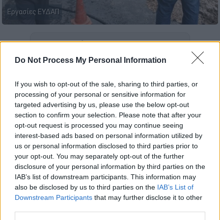
Εργασίες ΕΥΔΑΠ
Προσθέστε το ΕΘΝΟΣ στη Google
Do Not Process My Personal Information
Χωρίς νερό θα μείνουν από το απόγευμα της
Τρίτης μέχρι και τουλάχιστον το μεσημέρι
If you wish to opt-out of the sale, sharing to third parties, or
processing of your personal or sensitive information for
της Τετάρτης όλες οι περιοχές των
targeted advertising by us, please use the below opt-out
δημοτικών διαμερισμάτων σε
Μαραθώνα
και
section to confirm your selection. Please note that after your
Νέα Μάκρη
, γεγονός που οδήγησε στην
opt-out request is processed you may continue seeing
απόφαση να παραμείνουν κλειστά την
interest-based ads based on personal information utilized by
us or personal information disclosed to third parties prior to
Τετάρτη τα σχολεία και οι βρεφονηπιακοί
your opt-out. You may separately opt-out of the further
σταθμοί.
disclosure of your personal information by third parties on the
IAB’s list of downstream participants. This information may
also be disclosed by us to third parties on the
IAB’s List of
ΔΙΑΒΑΣΤΕ ΕΠΙΣΗΣ
Downstream Participants
that may further disclose it to other
third parties.
Ελλάδα
|
12.05.2026 11:56