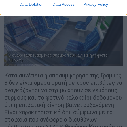
Data Deletion
Data Access
Privacy Policy
Ο ανακατασκευασμένος συρμός του ΗΣΑΠ (Πηγή φωτο:
ΣΤΑΣΥ)
Κατά συνέπεια η αποσυμφόρηση της Γραμμής
3 δεν είναι άμεσα ορατή με τους επιβάτες να
αναγκάζονται να στριμωχτούν σε γεμάτους
συρμούς και το φετινό καλοκαίρι δεδομένου
ότι η επιβατική κίνηση βαίνει αυξανόμενη.
Είναι χαρακτηριστικό ότι, σύμφωνα με τα
στοιχεία που ανέφερε ο διευθύνων
σύμβουλος της ΣΤΑΣΥ,
Θανάσης Κοτταράς, οι