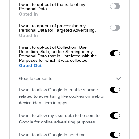
consent section.
I want to opt-out of the Sale of my
Personal Data.
Opted In
I want to opt-out of processing my
Personal Data for Targeted Advertising.
Opted In
I want to opt-out of Collection, Use,
Retention, Sale, and/or Sharing of my
Personal Data that Is Unrelated with the
Purposes for which it was collected.
Opted Out
Ο ανακατασκευασμένος συρμός του ΗΣΑΠ (Πηγή φωτο:
ΣΤΑΣΥ)
Google consents
I want to allow Google to enable storage
Αν και η ΣΤΑΣΥ
έχει έτοιμα τα τεύχη του
related to advertising like cookies on web or
διαγωνισμού
, άγνωστο παραμένει ακόμα το
device identifiers in apps.
πότε αυτός θα προκηρυχθεί
, καθώς εδώ και
I want to allow my user data to be sent to
χρόνια «σέρνεται» το ζήτημα των
Google for online advertising purposes.
προδιαγραφών διαλειτουργικότητας με τον
γρίφο μεταξύ
Ρυθμιστικής Αρχής
I want to allow Google to send me