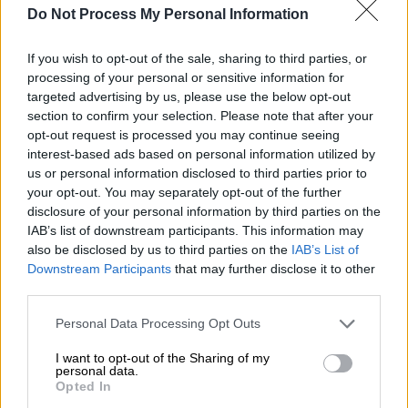
Do Not Process My Personal Information
Όσο για την
πολλάκις εξαγγελθείσα
If you wish to opt-out of the sale, sharing to third parties, or
προμήθεια καινούριων συρμών για τις
processing of your personal or sensitive information for
targeted advertising by us, please use the below opt-out
γραμμές 2 και 3
, επί του παρόντος έχει
section to confirm your selection. Please note that after your
αποφασιστεί το μείγμα της αγοράς που θα
opt-out request is processed you may continue seeing
περιλαμβάνει
12 συμβατικούς συρμούς και 7
interest-based ads based on personal information utilized by
διρευματικούς,
οι οποίοι διαθέτουν
us or personal information disclosed to third parties prior to
your opt-out. You may separately opt-out of the further
παντογράφο ώστε να συνδέουν το
disclosure of your personal information by third parties on the
Αεροδρόμιο κινούμενοι και στο υπέργειο
IAB’s list of downstream participants. This information may
δίκτυο μετά τον σταθμό «Δουκίσσης
also be disclosed by us to third parties on the
IAB’s List of
Πλακεντίας». Η χρηματοδότηση για τους 12
Downstream Participants
that may further disclose it to other
third parties.
θα προέλθει από το
Κοινωνικό Κλιματικό
Ταμείο
, ενώ τα 150 εκ. ευρώ που έχουν
Please note that this website/app uses one or more Google
Personal Data Processing Opt Outs
προϋπολογιστεί για τους διρευματικούς
services and may gather and store information including but
not limited to your visit or usage behaviour. You may click to
I want to opt-out of the Sharing of my
είναι εξασφαλισμένα από το ΕΣΠΑ.
personal data.
grant or deny consent to Google and its third-party tags to
Opted In
use your data for below specified purposes in below Google