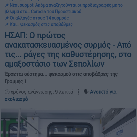
📌 Νέοι συρμοί: Ακόμα αναζητούνται οι προδιαγραφές με το
βλέμμα στα... Coradia του Προαστιακού
📌 Οι αλλαγές στους 14 συρμούς
📌 Και... ψεκασμός στις αποβάθρες
ΗΣΑΠ: Ο πρώτος
ανακατασκευασμένος συρμός - Από
τις... ράγες της καθυστέρησης, στο
αμαξοστάσιο των Σεπολίων
Έρχεται σύστημα... ψεκασμού στις αποβάθρες της
Γραμμής 1
🕛 χρόνος ανάγνωσης: 9 λεπτά ┋ 🗣️
Ανοικτό για
σχολιασμό