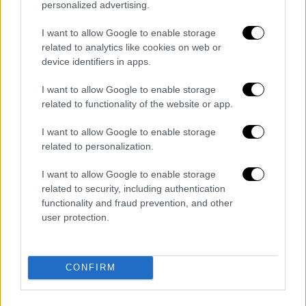
Σιδηροδρόμων (ΡΑΣ) και ΟΣΕ
να μην έχει
personalized advertising.
λυθεί ακόμα.
I want to allow Google to enable storage
related to analytics like cookies on web or
Όπως φαίνεται, πάντως,
η ανάσα στη
device identifiers in apps.
σύνδεση του αεροδρομίου θα δοθεί δια
...αντανακλάσεως και μέσω της βελτίωσης
I want to allow Google to enable storage
των δρομολογίων του Προαστιακού
related to functionality of the website or app.
Σιδηροδρόμου
με τους καινούργιους
I want to allow Google to enable storage
συρμούς Coradia Stream που θα προμηθευτεί
related to personalization.
η Hellenic Train στο πλαίσιο της προσφάτως
I want to allow Google to enable storage
υπογραφείσας σύμβασης με το Ελληνικό
related to security, including authentication
Δημόσιο και θα αρχίσουν να εντάσσονται στο
functionality and fraud prevention, and other
δίκτυο από το 2027 καλύπτοντας σε ένα
user protection.
βαθμό το πολυετές κενό προμηθειών σε
τροχαίο υλικό της ΣΤΑΣΥ.
CONFIRM