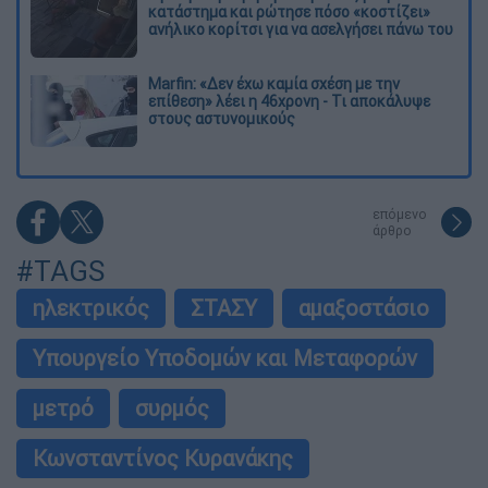
κατάστημα και ρώτησε πόσο «κοστίζει»
ανήλικο κορίτσι για να ασελγήσει πάνω του
Marfin: «Δεν έχω καμία σχέση με την
επίθεση» λέει η 46χρονη - Τι αποκάλυψε
στους αστυνομικούς
επόμενο
άρθρο
#TAGS
ηλεκτρικός
ΣΤΑΣΥ
αμαξοστάσιο
Υπουργείο Υποδομών και Μεταφορών
μετρό
συρμός
Κωνσταντίνος Κυρανάκης