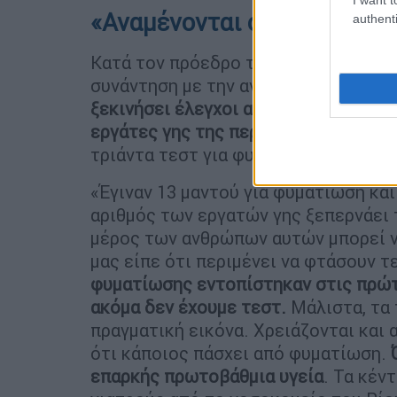
«Αναμένονται οι έλεγχοι»
authenti
Κατά τον πρόεδρο του Εργατικού Κέν
συνάντηση με την αντιπεριφερειάρχη
ξεκινήσει έλεγχοι από τον Εθνικό Ορ
εργάτες γης της περιοχής
, διότι η 
τριάντα τεστ για φυματίωση
«Έγιναν 13 μαντού για φυματίωση και
αριθμός των εργατών γης ξεπερνάει 
μέρος των ανθρώπων αυτών μπορεί ν
μας είπε ότι περιμένει να φτάσουν 
φυματίωσης εντοπίστηκαν στις πρώτ
ακόμα δεν έχουμε τεστ.
Μάλιστα, τα
πραγματική εικόνα. Χρειάζονται και 
ότι κάποιος πάσχει από φυματίωση.
επαρκής πρωτοβάθμια υγεία
. Τα κέν