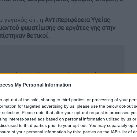
ο γεγονός ότι η
Αντιπεριφέρεια Υγείας
 μαντού φυματίωσης σε εργάτες γης στην
πίστηκαν θετικοί.
δωρεάν κοινόχρηστα ηλεκτρικά
πές και βανδαλισμοί
ocess My Personal Information
to opt-out of the sale, sharing to third parties, or processing of your per
formation for targeted advertising by us, please use the below opt-out s
πόπειρα ανθρωποκτονίας - «Με
r selection. Please note that after your opt-out request is processed y
υ»
eing interest-based ads based on personal information utilized by us or
disclosed to third parties prior to your opt-out. You may separately opt-
losure of your personal information by third parties on the IAB’s list of