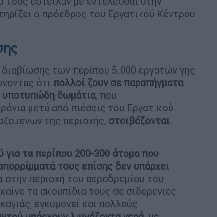
υ τους έστειλαν με εντέλεσθαι στην
στηρίζει ο πρόεδρος του Εργατικού Κέντρου
ωσης
ς διαβίωσης των περίπου 5.000 εργατών γης
ώνοντας ότι
πολλοί ζουν σε παραπήγματα
α υποτυπώδη δωμάτια
, που
ρόνια μετά από πιέσεις του Εργατικού
αζομένων της περιοχής,
στοιβάζονται
ύ για τα περίπου 200-300 άτομα που
 απορρίμματά τους επίσης δεν υπάρχει
α στην περιοχή του αεροδρομίου του
 καίνε τα σκουπίδια τους σε σιδερένιες
καγιάς, εγκυμονεί και πολλούς
αντού υπάρχουν λιμνάζοντα νερά, με