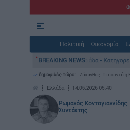
Φ
Πολιτική
Οικονομία
Ε
ρωποκτονίες στην Ελλάδα - Κατηγορείται και γι
BREAKING NEWS:
δημοφιλές τώρα:
Ζάκυνθος: Τι απαντά η 
┋
Ελλάδα
┋
14.05.2026 05:40
Ρωμανός Κοντογιαννίδης
Συντάκτης