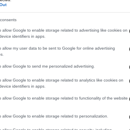
μείο και
οι άλλοι δύο εξακολουθούν να
Out
consents
σοκομείο
, θα πρέπει για αρκετό καιρό να
να παίρνουν την αγωγή τους, τη στιγμή που,
o allow Google to enable storage related to advertising like cookies on
 επαρκείς μονάδες
υγείας
στην περιοχή
,
evice identifiers in apps.
λεχωμένα και από το
Νοσοκομείο του Ρίου
o allow my user data to be sent to Google for online advertising
 γιατροί σε νοσοκομεία νησιών του Ιονίου
s.
ής περιόδου.
to allow Google to send me personalized advertising.
α δέκα κρούσματα φυματίωσης.
ός από την τοπική κοινωνία, για να μην
o allow Google to enable storage related to analytics like cookies on
γών της περιοχής
. Η ίδια η
evice identifiers in apps.
ράκου
, μας είπε, σε συνάντηση που κάναμε
o allow Google to enable storage related to functionality of the website
ότητα βλάπτει.
Μάλιστα, αυτά ήταν τα
νια φωνάζουμε για τις συνθήκες διαβίωσης
ται τα προβλήματα», τονίζει στο ethnos.gr
o allow Google to enable storage related to personalization.
o allow Google to enable storage related to security, including