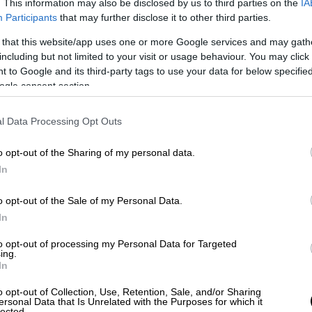
. This information may also be disclosed by us to third parties on the
IA
Participants
that may further disclose it to other third parties.
 ο πρόεδρος του Εργατικού Κέντρου
ιώνοντας ότι αυτήν τη στιγμή
η
 that this website/app uses one or more Google services and may gath
 διάθεσή της περισσότερα από τριάντα τεστ
including but not limited to your visit or usage behaviour. You may click 
 to Google and its third-party tags to use your data for below specifi
ρεί να πει με σιγουριά, πότε θα
ogle consent section.
ίνουν ενδελεχείς έλεγχοι
στους πάνω από
οίοι διαβιούν σε καταυλισμούς της
l Data Processing Opt Outs
o opt-out of the Sharing of my personal data.
ους διαβιούν υπό άθλιες συνθήκες
, χωρίς να
In
ι μόνο οι αναγκαίες υποδομές, αλλά ούτε
νής, με αποτέλεσμα
μολυσματικές ασθένειες
o opt-out of the Sale of my Personal Data.
εταδοθούν με ευκολία.
In
15 ημέρες έχασε τη ζωή του από
to opt-out of processing my Personal Data for Targeted
ing.
 γης από το Νεπάλ, ενώ από τα δέκα άτομα
In
ωση και οι οποίοι
διαβιούσαν σε
o opt-out of Collection, Use, Retention, Sale, and/or Sharing
πων
στην ευρύτερη περιοχή της
Μανωλάδας
,
ersonal Data that Is Unrelated with the Purposes for which it
lected.