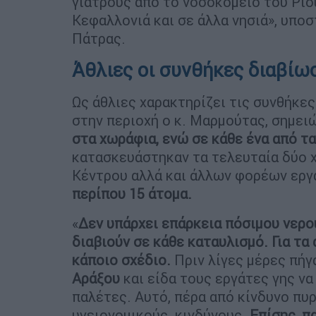
γιατρούς από το νοσοκομείο του Ρίο
Κεφαλλονιά και σε άλλα νησιά», υπο
Πάτρας.
Άθλιες οι συνθήκες διαβί
Ως άθλιες χαρακτηρίζει τις συνθήκε
στην περιοχή ο κ. Μαρμούτας, σημει
στα χωράφια,
ενώ σε κάθε ένα από τ
κατασκευάστηκαν τα τελευταία δύο χ
Κέντρου αλλά και άλλων φορέων εργ
περίπου 15 άτομα.
«
Δεν υπάρχει επάρκεια πόσιμου νερο
διαβιούν σε κάθε καταυλισμό. Για τα
κάποιο σχέδιο.
Πριν λίγες μέρες πήγ
Αράξου
και είδα τους εργάτες γης να
παλέτες. Αυτό, πέρα από κίνδυνο πυρ
υγειονομικούς κινδύνους.
Επίσης, π