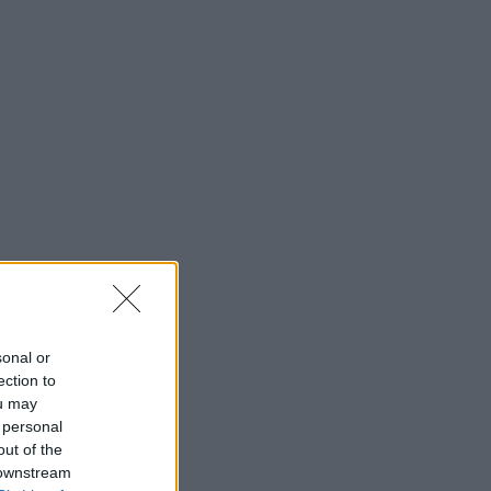
sonal or
ection to
ou may
 personal
out of the
 downstream