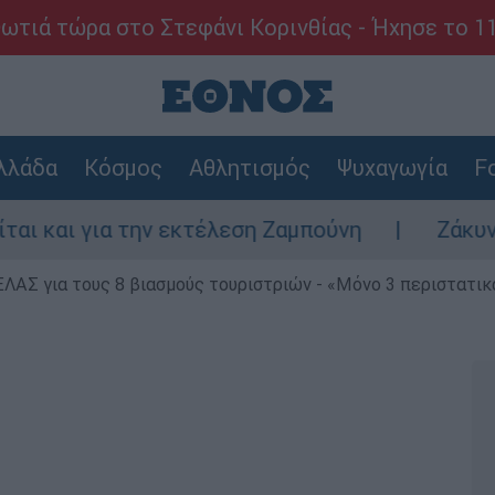
ωτιά τώρα στο Στεφάνι Κορινθίας - Ήχησε το 1
λλάδα
Κόσμος
Αθλητισμός
Ψυχαγωγία
Fo
α την εκτέλεση Ζαμπούνη
Ζάκυνθος: Τι απ
ΕΛΑΣ για τους 8 βιασμούς τουριστριών - «Μόνο 3 περιστατικ