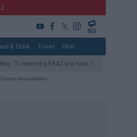
12
od & Drink
Travel
Viral
αντά η ΕΛΑΣ για τους 8 βιασμούς τουριστριών - 
ά έχουν καταγγελθεί»