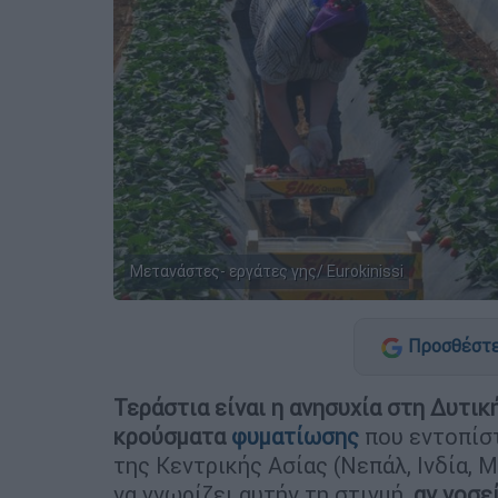
Μετανάστες- εργάτες γης/ Eurokinissi
Προσθέστε
Τεράστια είναι η ανησυχία στη Δυτική
κρούσματα
φυματίωσης
που εντοπίσ
της Κεντρικής Ασίας (Νεπάλ, Ινδία, 
να γνωρίζει αυτήν τη στιγμή,
αν νοσε