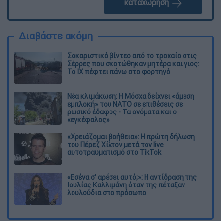
καταχώρηση
Διαβάστε ακόμη
Σοκαριστικό βίντεο από το τροχαίο στις
Σέρρες που σκοτώθηκαν μητέρα και γιος:
Το ΙΧ πέφτει πάνω στο φορτηγό
Νέα κλιμάκωση: Η Μόσχα δείχνει «άμεση
εμπλοκή» του ΝΑΤΟ σε επιθέσεις σε
ρωσικό έδαφος - Τα ονόματα και ο
«εγκέφαλος»
«Χρειάζομαι βοήθεια»: Η πρώτη δήλωση
του Πέρεζ Χίλτον μετά τον live
αυτοτραυματισμό στο TikTok
«Εσένα σ’ αρέσει αυτό;»: Η αντίδραση της
Ιουλίας Καλλιμάνη όταν της πέταξαν
λουλούδια στο πρόσωπο