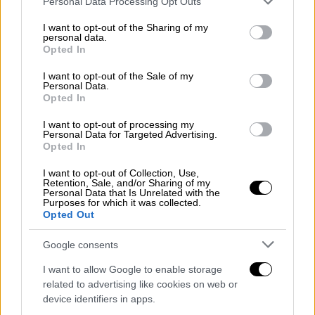
Personal Data Processing Opt Outs
«Ήρθα από την Ελβετία άυπνος, άφησα τη
services and may gather and store information including but
δουλειά μου για να κυνηγήσω τον Καραμανλή
not limited to your visit or usage behaviour. You may click to
I want to opt-out of the Sharing of my
personal data.
για τα αυτονόητα»
δήλωσε έξω από το
grant or deny consent to Google and its third-party tags to
Opted In
use your data for below specified purposes in below Google
Ανώτατο Δικαστήριο της χώρας,
consent section.
I want to opt-out of the Sale of my
εκφράζοντας, παράλληλα, την απαισιοδοξία
Personal Data.
του για την έκβαση της υπόθεσης.
Opted In
«Εγώ ξέρω ότι αν οδηγήσω επικίνδυνα και
I want to opt-out of processing my
Personal Data for Targeted Advertising.
χτυπήσω κάποιον, θα μπω φυλακή. Εδώ, με
Opted In
αυτό που έχει συμβεί, με τα τρένα που ήταν
I want to opt-out of Collection, Use,
πραγματικά στον αέρα χωρίς κανένα σύστημα
Retention, Sale, and/or Sharing of my
Personal Data that Is Unrelated with the
ασφάλειας, ο υπουργός είναι σπίτι του.
Purposes for which it was collected.
Opted Out
Δυστυχώς, έτσι όπως πάνε τα πράγματα, δεν
βλέπω να βρίσκουμε δίκιο, αν και μακάρι να
Google consents
βγω ψεύτης»
σημείωσε.
I want to allow Google to enable storage
related to advertising like cookies on web or
device identifiers in apps.