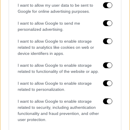
I want to allow my user data to be sent to
Google for online advertising purposes.
I want to allow Google to send me
personalized advertising.
I want to allow Google to enable storage
related to analytics like cookies on web or
device identifiers in apps.
«Τα τρένα ήταν τυφλά και το
I want to allow Google to enable storage
υπουργείο το ήξερε»
related to functionality of the website or app.
Η δικηγόρος των οικογενειών Μπόζου και
I want to allow Google to enable storage
Κυριακίδη,
Μαίρη Χατζηκωνσταντίνου
,
related to personalization.
εξήγησε τη νομική βάση της σημερινής
I want to allow Google to enable storage
κίνησης, τονίζοντας πως ο στόχος είναι να
related to security, including authentication
αποδοθούν οι πραγματικές κακουργηματικές
functionality and fraud prevention, and other
ευθύνες.
user protection.