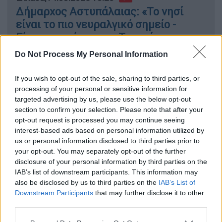
Δήμαρχος Αστυπάλαιας: «Το νησί
είναι το πιο νευραλγικό σημείο -
Είμαστε στόχος της Τουρκίας»
Do Not Process My Personal Information
If you wish to opt-out of the sale, sharing to third parties, or
«Ήρθα από την Ελβετία άυπνος,
processing of your personal or sensitive information for
άφησα τη δουλειά μου για να
targeted advertising by us, please use the below opt-out
section to confirm your selection. Please note that after your
κυνηγήσω τον Καραμανλή για τα
opt-out request is processed you may continue seeing
αυτονόητα»
interest-based ads based on personal information utilized by
us or personal information disclosed to third parties prior to
Ο
Άγγελος Μπόζο
ταξίδεψε από το
your opt-out. You may separately opt-out of the further
εξωτερικό προκειμένου να καταθέσει στον
disclosure of your personal information by third parties on the
IAB’s list of downstream participants. This information may
Άρειο Πάγο
, τιμώντας τη μνήμη του πατέρα
also be disclosed by us to third parties on the
IAB’s List of
του,
Σωκράτη Μπόζο που χάθηκε στο
Downstream Participants
that may further disclose it to other
δυστύχημα.
third parties.
Please note that this website/app uses one or more Google