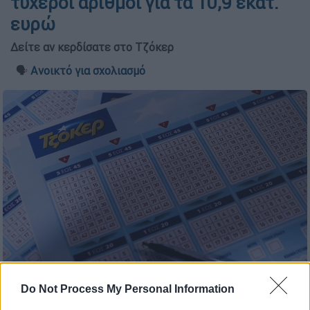
τυχεροί αριθμοί για τα 10,9 εκατ.
ευρώ
Δείτε αν κερδίσατε στο Τζόκερ
🗣️
Ανοικτό για σχολιασμό
(EUROKINISSI/ΓΙΕΝΑΝΤΑ ΝΤΕΛΑΪ)
Do Not Process My Personal Information