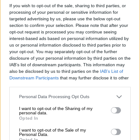
Προσθέστε το ΕΘΝΟΣ στη Google
If you wish to opt-out of the sale, sharing to third parties, or
processing of your personal or sensitive information for
targeted advertising by us, please use the below opt-out
Ολοκληρώθηκε η κλήρωση του
Τζόκερ
(14/5)
section to confirm your selection. Please note that after your
που μοίραζε
10,8 εκατομμύρια ευρώ
στην
opt-out request is processed you may continue seeing
πρώτη κατηγορία.
interest-based ads based on personal information utilized by
us or personal information disclosed to third parties prior to
Οι
τυχεροί αριθμοί
είναι 12, 16, 38, 42, 44 και
your opt-out. You may separately opt-out of the further
disclosure of your personal information by third parties on the
Τζόκερ το 3.
IAB’s list of downstream participants. This information may
also be disclosed by us to third parties on the
IAB’s List of
Downstream Participants
that may further disclose it to other
ΔΙΑΒΑΣΤΕ ΕΠΙΣΗΣ
third parties.
Ελλάδα
|
14.05.2026 22:00
Please note that this website/app uses one or more Google
Personal Data Processing Opt Outs
Τραγωδία δίχως τέλος στην
services and may gather and store information including but
Ηλιούπολη: Πέθανε η 17χρονη
not limited to your visit or usage behaviour. You may click to
I want to opt-out of the Sharing of my
personal data.
grant or deny consent to Google and its third-party tags to
μαθήτρια που νοσηλευόταν στη ΜΕΘ
Opted In
use your data for below specified purposes in below Google
consent section.
I want to opt-out of the Sale of my
Personal Data.
Opted In