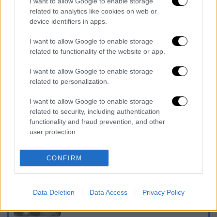
I want to allow Google to enable storage
related to analytics like cookies on web or
device identifiers in apps.
I want to allow Google to enable storage
related to functionality of the website or app.
I want to allow Google to enable storage
related to personalization.
καταχώρηση
I want to allow Google to enable storage
related to security, including authentication
functionality and fraud prevention, and other
Διαβάστε ακόμη
user protection.
Δημιούργησαν με AI νέους ιούς μέσα σε
λίγες ώρες - Γιατί προβληματίζονται οι
CONFIRM
επιστήμονες
Σαν το τρομακτικό It: 15χρονο ντυμένος
Data Deletion
Data Access
Privacy Policy
κλόουν μαχαίρωσε μέχρι θανάτου
ηλικιωμένο - Τον κατέγραψε κάμερα