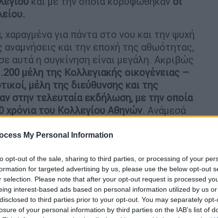
λεγίου
και με την οποία κορυφώθηκαν
οι
λείου.
, χαραγμένα για πάντα στο νου και την ψυχή
ς αναμνήσεις και την εποχή της αθωότητας,
σε αυτά η συγκίνηση είναι μεγάλη. Ακριβώς
.200 μέλη της Κολλεγιακής οικογένειας –
τικοί, μέλη της διεύθυνσης και της
αν στην τελευταία εκδήλωση, με την οποία
0 χρόνια του Κολλεγίου Αθηνών
. Ανάμεσά
 Μητσοτάκης
,
υπουργοί
, και
των
επιχειρήσεων
και του
πνεύματος
.
ocess My Personal Information
to opt-out of the sale, sharing to third parties, or processing of your per
formation for targeted advertising by us, please use the below opt-out s
r selection. Please note that after your opt-out request is processed y
eing interest-based ads based on personal information utilized by us or
disclosed to third parties prior to your opt-out. You may separately opt-
losure of your personal information by third parties on the IAB’s list of