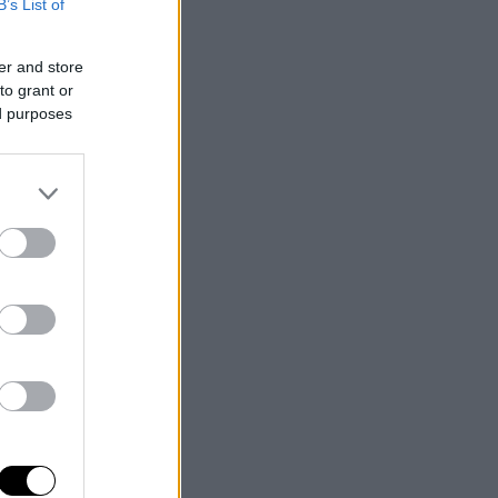
B’s List of
er and store
to grant or
ed purposes