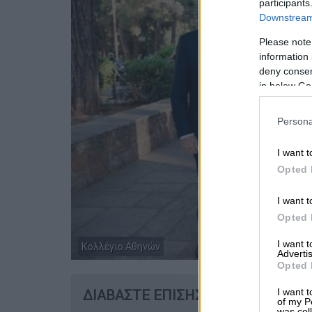
participants
Downstream 
Please note
information 
deny consent
in below Go
Persona
I want t
Opted 
I want t
Opted 
I want 
Κολλέγιο Αθηνών
Advertis
Opted 
I want t
ΔΙΑΒΑΣΤΕ ΕΠΙΣΗΣ
of my P
was col