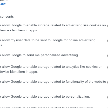
Out
τον κόσμο η Ελλάδα με 657
α
consents
o allow Google to enable storage related to advertising like cookies on
evice identifiers in apps.
.Ε. στηρίζει γυναίκες-θύματα βίας και
o allow my user data to be sent to Google for online advertising
α Εταιρικής Κοινωνικής Ευθύνης
s.
to allow Google to send me personalized advertising.
o allow Google to enable storage related to analytics like cookies on
είλει τη δημιουργία του στη
evice identifiers in apps.
τα και τη γενναιοδωρία φωτισμένων
υήλ Μπενάκη και τον Στέφανο Δέλτα
και
o allow Google to enable storage related to functionality of the website
 φιλελλήνων. Οι εορτασμοί για την
χολείου ξεκίνησαν από την άνοιξη του 2025
o allow Google to enable storage related to personalization.
ο πλαίσιο αυτό διοργανώθηκαν μια σειρά
άδα και ΗΠΑ. Η τελευταία, όμως,
o allow Google to enable storage related to security, including