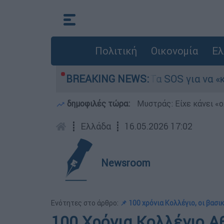
Πολιτική
Οικονομία
Ελ
 Ολους 2026-2027: Τα SOS για να «κλειδώσετε» 
BREAKING NEWS:
δημοφιλές τώρα:
Μυστράς: Είχε κάνει «ο
┋
Ελλάδα
┋
16.05.2026 17:02
Newsroom
Ενότητες στο άρθρο:
📌 100 χρόνια Κολλέγιο, οι βασι
100 Χρόνια Κολλέγιο Α