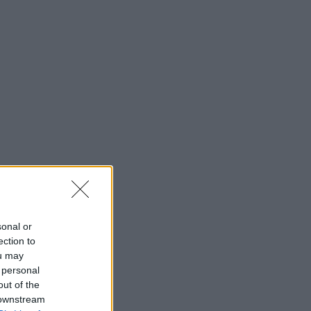
sonal or
ection to
ou may
 personal
out of the
 downstream