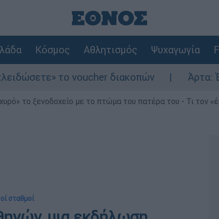
λάδα
Κόσμος
Αθλητισμός
Ψυχαγωγία
F
το voucher διακοπών
Άρτα: Έκρηξη και φω
χυρό» το ξενοδοχείο με το πτώμα του πατέρα του - Τι τον «
κοί σταθμοί
θηνών, μια εκδήλωση