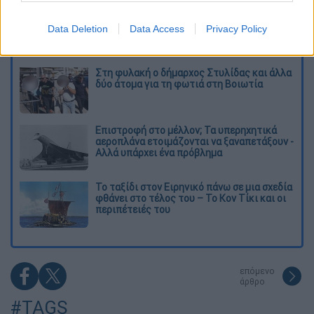
«Στέρεψε» η αγορά από πινακίδες
κυκλοφορίας: Χιλιάδες αυτοκίνητα
Data Deletion
Data Access
Privacy Policy
παραμένουν αταξινόμητα - Λύση αναζητά
το υπουργείο
Στη φυλακή ο δήμαρχος Στυλίδας και άλλα
δύο άτομα για τη φωτιά στη Βοιωτία
Επιστροφή στο μέλλον; Τα υπερηχητικά
αεροπλάνα ετοιμάζονται να ξαναπετάξουν -
Αλλά υπάρχει ένα πρόβλημα
Το ταξίδι στον Ειρηνικό πάνω σε μια σχεδία
φθάνει στο τέλος του – Το Κον Τίκι και οι
περιπέτειές του
επόμενο
άρθρο
#TAGS