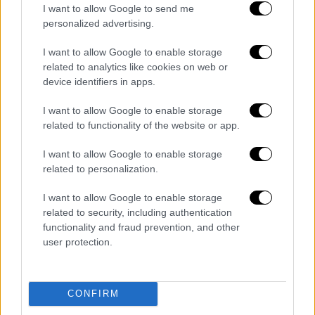
I want to allow Google to send me
έσπευσαν στο σημείο προκειμένου να τον
personalized advertising.
«αφοπλίσουν» και να τον ηρεμήσουν.
I want to allow Google to enable storage
related to analytics like cookies on web or
device identifiers in apps.
Τα σχολιά σας δημοσιεύονται άμεσα με δική σας ευθύνη. Το
ΕΘΝΟΣ θα παρεμβαίνει και τα προσβλητικά σχόλια θα
I want to allow Google to enable storage
διαγράφονται
related to functionality of the website or app.
I want to allow Google to enable storage
related to personalization.
I want to allow Google to enable storage
related to security, including authentication
functionality and fraud prevention, and other
user protection.
καταχώρηση
CONFIRM
Διαβάστε ακόμη