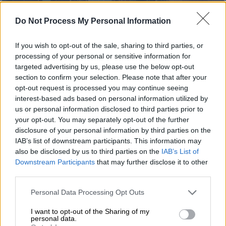
Do Not Process My Personal Information
copyright Ap Photos
If you wish to opt-out of the sale, sharing to third parties, or
processing of your personal or sensitive information for
targeted advertising by us, please use the below opt-out
Προσθέστε το ΕΘΝΟΣ στη Google
section to confirm your selection. Please note that after your
opt-out request is processed you may continue seeing
interest-based ads based on personal information utilized by
Συναγερμός σήμανε στο
Μετόχι Αχαΐας
το
us or personal information disclosed to third parties prior to
πρωί της Κυριακής (17/5) όταν ένας άνδρας
your opt-out. You may separately opt-out of the further
εθεάθη να κυκλοφορεί με
αλυσοπρίονο
.
disclosure of your personal information by third parties on the
IAB’s list of downstream participants. This information may
Σύμφωνα με καταγγελίες κατοίκων,
ο
also be disclosed by us to third parties on the
IAB’s List of
συγχωριανός τους βρισκόταν σε έξαλλη
Downstream Participants
that may further disclose it to other
third parties.
κατάσταση
καθώς κυκλοφορούσε στο χωριό
της Αχαΐας με ένα αλυσοπρίονο στα χέρια.
Please note that this website/app uses one or more Google
Personal Data Processing Opt Outs
services and may gather and store information including but
not limited to your visit or usage behaviour. You may click to
I want to opt-out of the Sharing of my
ΔΙΑΒΑΣΤΕ ΕΠΙΣΗΣ
personal data.
grant or deny consent to Google and its third-party tags to