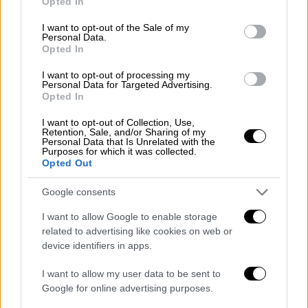
Opted In
use your data for below specified purposes in below Google
Ελλάδα
|
17.05.2026 13:57
consent section.
I want to opt-out of the Sale of my
Μετρό: Αυτοί οι σταθμοί θα κλείνουν
Personal Data.
Opted In
νωρίτερα από σήμερα
I want to opt-out of processing my
Personal Data for Targeted Advertising.
Ελλάδα
|
17.05.2026 14:08
Opted In
Θεσσαλονίκη: 69χρονος παρενόχλησε
I want to opt-out of Collection, Use,
24χρονη μέσα σε κατάστημα ψιλικών
Retention, Sale, and/or Sharing of my
Personal Data that Is Unrelated with the
Purposes for which it was collected.
Opted Out
Google consents
Ο άνδρας είχε απασχολήσει τις
αρχές και στο παρελθόν
I want to allow Google to enable storage
related to advertising like cookies on web or
device identifiers in apps.
Όπως μεταδίδει το
tempo24,
πρόκειται για
άτομο το οποίο και στο παρελθόν είχε
I want to allow my user data to be sent to
απασχολήσει την Αστυνομία, γνωστό στην
Google for online advertising purposes.
περιοχή για την «δράση» του. Αστυνομικοί