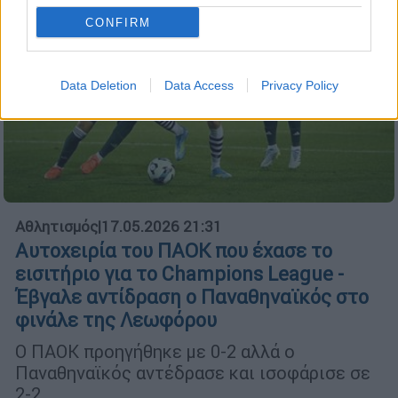
CONFIRM
Data Deletion
Data Access
Privacy Policy
Αθλητισμός
|
17.05.2026 21:31
Αυτοχειρία του ΠΑΟΚ που έχασε το
εισιτήριο για το Champions League -
Έβγαλε αντίδραση ο Παναθηναϊκός στο
φινάλε της Λεωφόρου
Ο ΠΑΟΚ προηγήθηκε με 0-2 αλλά ο
Παναθηναϊκός αντέδρασε και ισοφάρισε σε
2-2