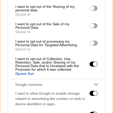
services and may gather and store information including but
not limited to your visit or usage behaviour. You may click to
I want to opt-out of the Sharing of my
personal data.
grant or deny consent to Google and its third-party tags to
Opted In
use your data for below specified purposes in below Google
consent section.
I want to opt-out of the Sale of my
Personal Data.
Opted In
Αθλητισμός
|
17.05.2026 21:56
I want to opt-out of processing my
Personal Data for Targeted Advertising.
Live η φιέστα της ΑΕΚ στη Νέα
Opted In
Φιλαδέλφεια
I want to opt-out of Collection, Use,
Οι Κιτρινόμαυροι γιορτάζουν την κατάκτηση
Retention, Sale, and/or Sharing of my
Personal Data that Is Unrelated with the
του 14ου πρωταθλήματος Ελλάδας
Purposes for which it was collected.
Opted Out
Google consents
I want to allow Google to enable storage
related to advertising like cookies on web or
device identifiers in apps.