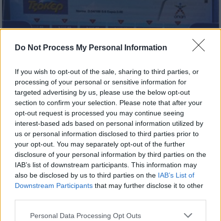
Do Not Process My Personal Information
Ελλάδα
|
17.05.2026 22:10
If you wish to opt-out of the sale, sharing to third parties, or
Κλήρωση Τζόκερ: Οι τυχεροί αριθμοί για
processing of your personal or sensitive information for
τα 11,6 εκατ. ευρώ - Ένας μεγάλος
targeted advertising by us, please use the below opt-out
νικητής!
section to confirm your selection. Please note that after your
opt-out request is processed you may continue seeing
Δείτε αν κερδίσατε
interest-based ads based on personal information utilized by
us or personal information disclosed to third parties prior to
your opt-out. You may separately opt-out of the further
disclosure of your personal information by third parties on the
IAB’s list of downstream participants. This information may
also be disclosed by us to third parties on the
IAB’s List of
Downstream Participants
that may further disclose it to other
third parties.
Please note that this website/app uses one or more Google
Personal Data Processing Opt Outs