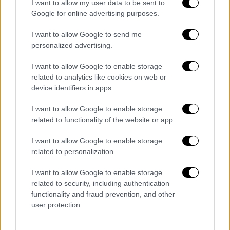
I want to allow my user data to be sent to
Google for online advertising purposes.
I want to allow Google to send me
personalized advertising.
I want to allow Google to enable storage
related to analytics like cookies on web or
device identifiers in apps.
Αθλητισμός
|
17.05.2026 21:44
I want to allow Google to enable storage
Αήττητη η πρωταθλήτρια ΑΕΚ στα
related to functionality of the website or app.
playoffs - Ο Ολυμπιακός στο Champions
League
I want to allow Google to enable storage
related to personalization.
Το ντέρμπι της Νέας Φιλαδέλφειας έληξε
ισόπαλο 1-1
I want to allow Google to enable storage
related to security, including authentication
functionality and fraud prevention, and other
user protection.