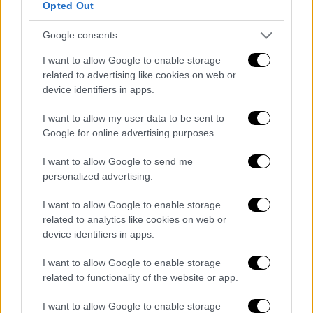
Opted Out
Google consents
I want to allow Google to enable storage
Ξεκίνησαν οι τριήμερες εκδηλώσεις στην Κύπρο για τη
related to advertising like cookies on web or
μνήμη των θυμάτων της Γενοκτονίας των Ποντίων
device identifiers in apps.
Η κεντρική εκδήλωση της Λεμεσού, την
I want to allow my user data to be sent to
οποία διοργάνωσε η «Ρωμιοσύνη» υπό την
Google for online advertising purposes.
αιγίδα του Δήμου Λεμεσού,
I want to allow Google to send me
πραγματοποιήθηκε στο γεμάτο από κόσμο
personalized advertising.
Αμφιθέατρο Ηρώων.
I want to allow Google to enable storage
«Με πολύ σεβασμό και συγκίνηση τιμούμε τα
related to analytics like cookies on web or
θύματα της Γενοκτονίας του ποντιακού
device identifiers in apps.
ελληνισμού. Η μνήμη δεν αποτελεί μόνο
I want to allow Google to enable storage
αναφορά στο παρελθόν. Είναι ευθύνη και
related to functionality of the website or app.
υπόσχεση ότι τα θύματα και τα τραγικά
γεγονότα δε θα φύγουν ποτέ από την ψυχή
I want to allow Google to enable storage