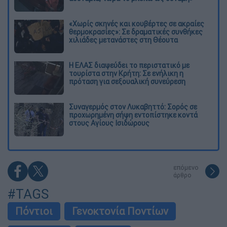
«Χωρίς σκηνές και κουβέρτες σε ακραίες
θερμοκρασίες»: Σε δραματικές συνθήκες
χιλιάδες μετανάστες στη Θέουτα
Η ΕΛΑΣ διαψεύδει το περιστατικό με
τουρίστα στην Κρήτη: Σε ενήλικη η
πρόταση για σεξουαλική συνεύρεση
Συναγερμός στον Λυκαβηττό: Σορός σε
προχωρημένη σήψη εντοπίστηκε κοντά
στους Αγίους Ισιδώρους
επόμενο
άρθρο
#TAGS
Πόντιοι
Γενοκτονία Ποντίων