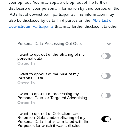
(καθολικής) το πρωί της 17ης Μαΐου,
την
your opt-out. You may separately opt-out of the further
Πορεία Μνήμης
και την εκδήλωση που
disclosure of your personal information by third parties on the
IAB’s list of downstream participants. This information may
ακολούθησε στο
Αμφιθέατρο Ηρώων
also be disclosed by us to third parties on the
IAB’s List of
ξεκίνησαν στη Λεμεσό οι τριήμερες
Downstream Participants
that may further disclose it to other
εκδηλώσεις Μνήμης των θυμάτων της
third parties.
Γενοκτονίας του ποντιακού ελληνισμού, οι
Please note that this website/app uses one or more Google
Personal Data Processing Opt Outs
οποίες πραγματοποιούνται σε διάφορα μέρη
services and may gather and store information including but
της Κύπρου.
not limited to your visit or usage behaviour. You may click to
I want to opt-out of the Sharing of my
personal data.
grant or deny consent to Google and its third-party tags to
Opted In
Η κεντρική εκδήλωση της Λεμεσού
use your data for below specified purposes in below Google
consent section.
I want to opt-out of the Sale of my
Personal Data.
Opted In
I want to opt-out of processing my
Personal Data for Targeted Advertising.
Opted In
I want to opt-out of Collection, Use,
Retention, Sale, and/or Sharing of my
Personal Data that Is Unrelated with the
Purposes for which it was collected.