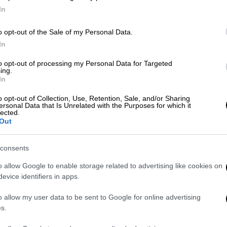
In
o opt-out of the Sale of my Personal Data.
In
 Παραμένει στη Super League ο
to opt-out of processing my Personal Data for Targeted
ing.
In
o opt-out of Collection, Use, Retention, Sale, and/or Sharing
ersonal Data that Is Unrelated with the Purposes for which it
lected.
Out
το «Κλεάνθης Βικελίδης» και ολοκλήρωσε
νίκες, κατακτώντας την άτυπη πρωτιά στα
consents
ηγορίου ανέβασε την απόδοσή της στο
επικράτηση με πρωταγωνιστές παίκτες που
o allow Google to enable storage related to advertising like cookies on
evice identifiers in apps.
 και πέτυχε δεύτερο προσωπικό γκολ στο
o allow my user data to be sent to Google for online advertising
s.
μορφώσει το 2-0 στο 72’. Ο Λεβαδειακός του
σεζόν στην έκτη θέση, χάνοντας στο