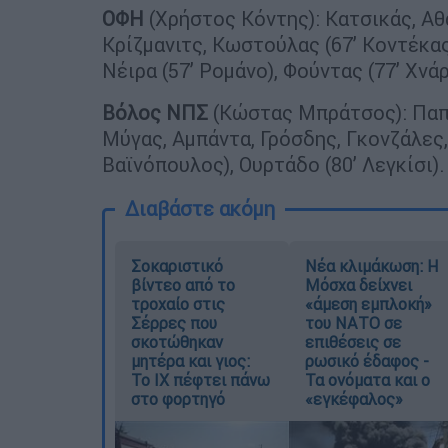
ΟΦΗ
(Χρήστος Κόντης): Κατσικάς, Αθα
Κρίζμανιτς, Κωστούλας (67’ Κοντέκα
Νέιρα (57’ Ρομάνο), Φούντας (77’ Χνάρ
Βόλος ΝΠΣ
(Κώστας Μπράτσος): Παπα
Μύγας, Αμπάντα, Γρόσδης, Γκονζάλες,
Βαϊνόπουλος), Ουρτάδο (80’ Λεγκίσι).
Διαβάστε ακόμη
Σοκαριστικό
Νέα κλιμάκωση: Η
βίντεο από το
Μόσχα δείχνει
τροχαίο στις
«άμεση εμπλοκή»
Σέρρες που
του ΝΑΤΟ σε
σκοτώθηκαν
επιθέσεις σε
μητέρα και γιος:
ρωσικό έδαφος -
Το ΙΧ πέφτει πάνω
Τα ονόματα και ο
στο φορτηγό
«εγκέφαλος»