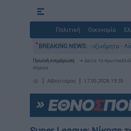
Πολιτική
Οικονομία
Ελ
αυτοκίνητα παραμένουν αταξινόμητα - Λύση αναζ
BREAKING NEWS:
Πρωινή ενημέρωση:
➔ Δείτε τα πρωτοσέλι
σήμερα
┋
Αθλητισμός
┋
17.05.2026 19:35
Super League: Νίκησε τ