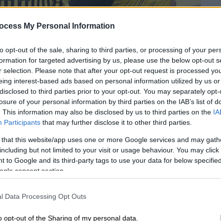
ocess My Personal Information
to opt-out of the sale, sharing to third parties, or processing of your per
formation for targeted advertising by us, please use the below opt-out s
r selection. Please note that after your opt-out request is processed y
eing interest-based ads based on personal information utilized by us or
disclosed to third parties prior to your opt-out. You may separately opt-
losure of your personal information by third parties on the IAB’s list of
. This information may also be disclosed by us to third parties on the
IA
 το ΕΘΝΟΣ στη Google
Participants
that may further disclose it to other third parties.
ες τη διαδικασία των Play Off 5-8 της
 that this website/app uses one or more Google services and may gath
including but not limited to your visit or usage behaviour. You may click 
νιστική χωρίς ουσιαστικό βαθμολογικό
 to Google and its third-party tags to use your data for below specifi
άλε για τις ομάδες. Οι Θεσσαλονικείς
ogle consent section.
και κατέκτησαν την πρώτη θέση στο μίνι
ώ οι Κρητικοί έκλεισαν με χαμόγελα μια
l Data Processing Opt Outs
ισαν την κατάκτηση του Κυπέλλου Ελλάδας
τηρίου.
o opt-out of the Sharing of my personal data.