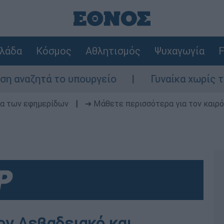
λάδα
Κόσμος
Αθλητισμός
Ψυχαγωγία
F
ητά το υπουργείο
Γυναίκα χωρίς τις αισ
δα των εφημερίδων
|
➔ Μάθετε περισσότερα για τον καιρό
ον Λεβαδειακό και