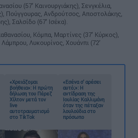
νασίου (57’ Καινουργιάκης), Σενγκέλια,
ς), Πούγγουρας, Ανδρούτσος, Αποστολάκης,
ης), Σαλσίδο (67’ Ισέκα).
θανασίου, Κόμπα, Μαρτίνες (37’ Κύρκος),
 Λάμπρου, Λυκουρίνος, Χουάνπι (72’
«Χρειάζομαι
«Εσένα σ’ αρέσει
βοήθεια»: Η πρώτη
αυτό;»: Η
δήλωση του Πέρεζ
αντίδραση της
Χίλτον μετά τον
Ιουλίας Καλλιμάνη
live
όταν της πέταξαν
αυτοτραυματισμό
λουλούδια στο
στο TikTok
πρόσωπο