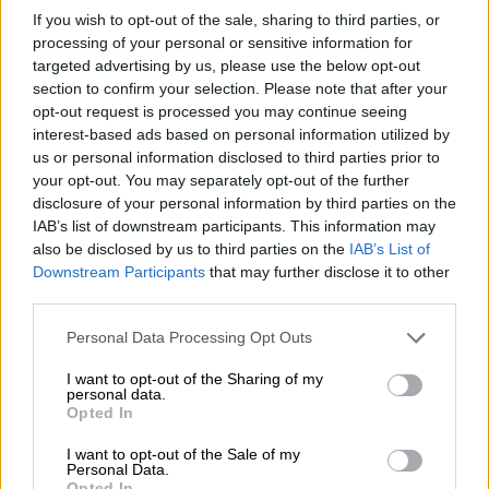
του ο μετεωρολόγος.
If you wish to opt-out of the sale, sharing to third parties, or
processing of your personal or sensitive information for
🎯 ΤΙ ΜΑΣ ΕΠΙΦΥΛΑΣΣΕΙ Ο ΜΑΙΟΣ ;
targeted advertising by us, please use the below opt-out
✅Και μόνο την εισαγωγική εικόνα
section to confirm your selection. Please note that after your
του άρθρου να δούμε
opt-out request is processed you may continue seeing
καταλαβαίνουμε τι θα περιμένουμε
interest-based ads based on personal information utilized by
us or personal information disclosed to third parties prior to
τις επόμενες ημέρες. Αξίζει όμως
your opt-out. You may separately opt-out of the further
να αφιερώσετε πέντε λεπτά από
disclosure of your personal information by third parties on the
τον χρόνο σας για να διαβάσετε την
IAB’s list of downstream participants. This information may
ανάλυση και την παρουσίαση των
also be disclosed by us to third parties on the
IAB’s List of
Downstream Participants
that may further disclose it to other
προγνωστικών δεδομένων.…
third parties.
pic.twitter.com/FusgGQsvy1
Please note that this website/app uses one or more Google
Personal Data Processing Opt Outs
— Theodoros Kolydas (@KolydasT)
services and may gather and store information including but
May 17, 2026
not limited to your visit or usage behaviour. You may click to
I want to opt-out of the Sharing of my
personal data.
grant or deny consent to Google and its third-party tags to
Opted In
use your data for below specified purposes in below Google
ΔΙΑΒΑΣΤΕ ΕΠΙΣΗΣ
consent section.
I want to opt-out of the Sale of my
Personal Data.
Opted In