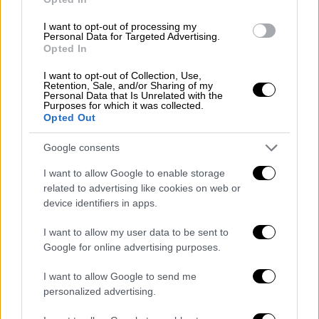
Ελλάδα
|
17.05.2026 14:08
Θεσσαλονίκη: 69χρονος παρενόχλησε
I want to opt-out of processing my
Personal Data for Targeted Advertising.
24χρονη μέσα σε κατάστημα ψιλικών
Opted In
I want to opt-out of Collection, Use,
Ελλάδα
|
17.05.2026 20:30
Retention, Sale, and/or Sharing of my
Personal Data that Is Unrelated with the
Συναγερμός στην Ξάνθη: Σοβαρά
Purposes for which it was collected.
Opted Out
τραυματισμένη 17χρονη που έπεσε
από πεζογέφυρα
Google consents
I want to allow Google to enable storage
related to advertising like cookies on web or
device identifiers in apps.
Όπως προειδοποιεί, την εβδομάδα που μας
έρχεται,
τα φαινόμενα θα εκδηλώνονται
I want to allow my user data to be sent to
κυρίως τις θερμές ώρες της ημέρας, ενώ η
Google for online advertising purposes.
θερμοκρασία θα κυμανθεί σε χαμηλότερα
I want to allow Google to send me
επίπεδα για την εποχή.
personalized advertising.
Για τη δεύτερη εβδομάδα, 25 Μαΐου - 1