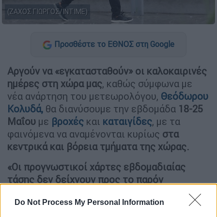
(ΖΑΧΟΣ ΓΙΩΡΓΟΣ/INTIME)
Προσθέστε το ΕΘΝΟΣ στη Google
Αργούν να «εγκατασταθούν» οι καλοκαιρινές
ημέρες στη χώρα μας
, καθώς σύμφωνα με
νέα ανάρτηση του μετεωρολόγου,
Θεόδωρου
Κολυδά,
θα διανύσουμε την εβδομάδα
18-25
Μαΐου
με
βροχές
και
καταιγίδες
, με τα
φαινόμενα να αναμένονται κυρίως
στα
κεντρικά και βόρεια τμήματα της χώρας.
«Οι προγνωστικοί χάρτες εβδομαδιαίας
τάσης δεν δείχνουν προς το παρόν
εγκατάσταση καλοκαιρινού τύπου καιρού
Do Not Process My Personal Information
στη χώρα μας»
αναφέρει σε νέα ανάρτησή