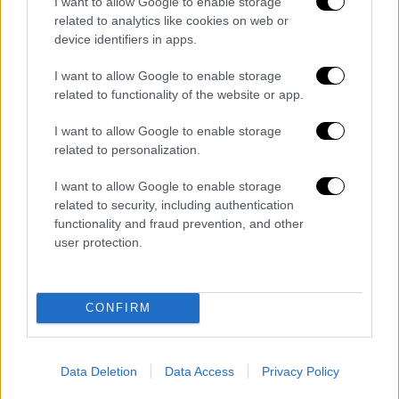
I want to allow Google to enable storage
Ιουνίου, από τη συνολική εικόνα δ
εν
related to analytics like cookies on web or
προκύπτει ισχυρό σήμα για πρώιμο καύσωνα
device identifiers in apps.
ή παρατεταμένη θερμή εισβολή στην Ελλάδα
,
I want to allow Google to enable storage
καταλήγει ο Θοδωρής Κολυδάς.
related to functionality of the website or app.
I want to allow Google to enable storage
related to personalization.
I want to allow Google to enable storage
related to security, including authentication
functionality and fraud prevention, and other
video
user protection.
CONFIRM
Data Deletion
Data Access
Privacy Policy
Τα σχολιά σας δημοσιεύονται άμεσα με δική σας ευθύνη. Το
ΕΘΝΟΣ θα παρεμβαίνει και τα προσβλητικά σχόλια θα