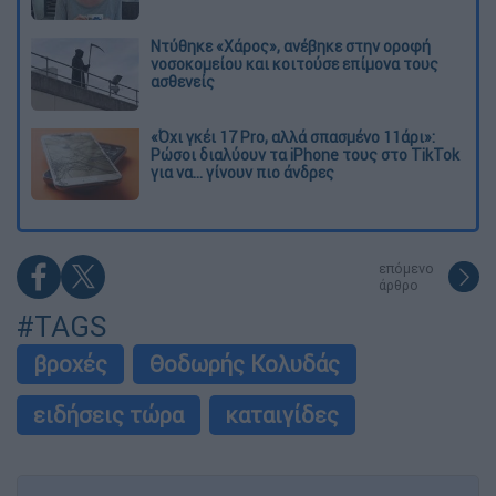
Ντύθηκε «Χάρος», ανέβηκε στην οροφή
νοσοκομείου και κοιτούσε επίμονα τους
ασθενείς
«Όχι γκέι 17 Pro, αλλά σπασμένο 11άρι»:
Ρώσοι διαλύουν τα iPhone τους στο TikTok
για να... γίνουν πιο άνδρες
επόμενο
άρθρο
#TAGS
βροχές
Θοδωρής Κολυδάς
ειδήσεις τώρα
καταιγίδες