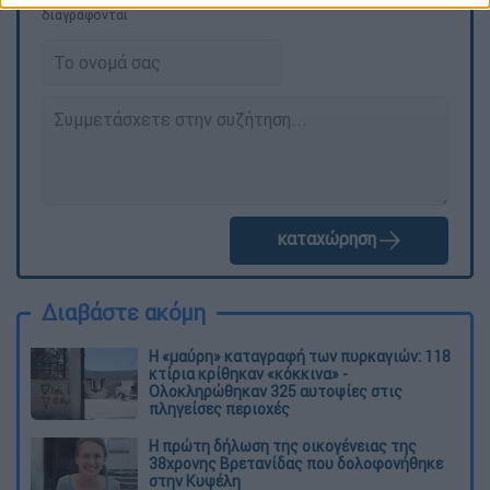
διαγράφονται
καταχώρηση
Διαβάστε ακόμη
Η «μαύρη» καταγραφή των πυρκαγιών: 118
κτίρια κρίθηκαν «κόκκινα» -
Ολοκληρώθηκαν 325 αυτοψίες στις
πληγείσες περιοχές
Η πρώτη δήλωση της οικογένειας της
38χρονης Βρετανίδας που δολοφονήθηκε
στην Κυψέλη