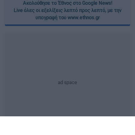
Ακολούθησε το Έθνος στο Google News!
Live όλες οι εξελίξεις λεπτό προς λεπτό, με την
υπογραφή του www.ethnos.gr