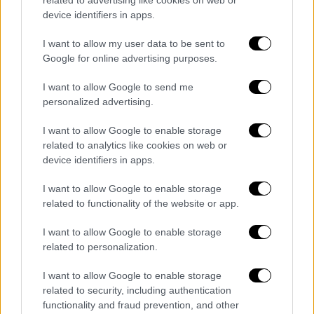
related to advertising like cookies on web or
δυστυχώς όχι με τον τρόπο που θέλαμε όλοι
device identifiers in apps.
μας. Αισθανόμαστε την ανάγκη να ζητήσουμε
I want to allow my user data to be sent to
συγνώμη από όλους τους φιλάθλους της
Google for online advertising purposes.
ομάδας που δεν καταφέραμε να πετύχουμε
τους στόχους μας. Το βέβαιο είναι ότι θα
I want to allow Google to send me
personalized advertising.
προχωρήσουμε σε όλες τις απαραίτητες
κινήσεις ώστε την επόμενη σεζόν να
I want to allow Google to enable storage
επιστρέψουμε πιο δυνατοί και να κάνουμε
related to analytics like cookies on web or
τον ΠΑΟΚ μας, ξανά πρωταγωνιστή».
device identifiers in apps.
I want to allow Google to enable storage
Η χρονιά τελείωσε δυστυχώς όχι με
related to functionality of the website or app.
τον τρόπο που θέλαμε όλοι μας.
I want to allow Google to enable storage
Αισθανόμαστε την ανάγκη να
related to personalization.
ζητήσουμε συγνώμη από όλους τους
I want to allow Google to enable storage
φιλάθλους της ομάδας που δεν
related to security, including authentication
καταφέραμε να πετύχουμε τους
functionality and fraud prevention, and other