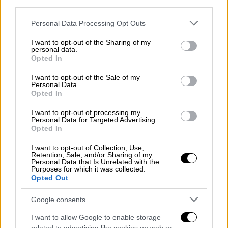
ελληνικών ομάδων για τη σεζόν 2026-
third parties.
27, ημερομηνίες και πιθανοί
Please note that this website/app uses one or more Google
Personal Data Processing Opt Outs
αντίπαλοι
services and may gather and store information including but
not limited to your visit or usage behaviour. You may click to
I want to opt-out of the Sharing of my
personal data.
grant or deny consent to Google and its third-party tags to
Opted In
use your data for below specified purposes in below Google
consent section.
Μία αποτυχημένη σεζόν ολοκληρώθηκε για
I want to opt-out of the Sale of my
Personal Data.
τον ΠΑΟΚ με μία ακόμα... αυτοχειρία στην
Opted In
έδρα του Παναθηναϊκού. Οι Ασπρόμαυροι
I want to opt-out of processing my
ολοκλήρωσαν τη χρονιά στην τρίτη θέση της
Personal Data for Targeted Advertising.
βαθμολογίας, ενώ έχασαν και το Κύπελλο
Opted In
από τον ΟΦΗ.
I want to opt-out of Collection, Use,
Retention, Sale, and/or Sharing of my
Personal Data that Is Unrelated with the
Η ΠΑΕ ΠΑΟΚ έστειλε μήνυμα για την
Purposes for which it was collected.
επόμενη μέρα, ζητώντας συγγνώμη στους
Opted Out
φιλάθλους για τα τελευταία αποτελέσματα,
Google consents
που στοίχισαν σε πρωτάθλημα και κύπελλο.
I want to allow Google to enable storage
Αναλυτικά το μήνυμα: «Η χρονιά τελείωσε