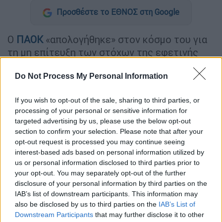
Προσθέστε το ΕΘΝΟΣ στη Google
Ο
ΠΑΟΚ
«απολογήθηκε» στον κόσμο του για
τη μη επίτευξη των στόχων της εφετινής
σεζόν, στέλνοντας μήνυμα για το μέλλον.
Do Not Process My Personal Information
ΔΙΑΒΑΣΤΕ ΕΠΙΣΗΣ
If you wish to opt-out of the sale, sharing to third parties, or
processing of your personal or sensitive information for
Αθλητισμός
|
17.05.2026 21:31
targeted advertising by us, please use the below opt-out
Αυτοχειρία του ΠΑΟΚ που έχασε το
section to confirm your selection. Please note that after your
εισιτήριο για το Champions League -
opt-out request is processed you may continue seeing
interest-based ads based on personal information utilized by
Έβγαλε αντίδραση ο Παναθηναϊκός
us or personal information disclosed to third parties prior to
στο φινάλε της Λεωφόρου
your opt-out. You may separately opt-out of the further
disclosure of your personal information by third parties on the
IAB’s list of downstream participants. This information may
Αθλητισμός
|
17.05.2026 22:37
also be disclosed by us to third parties on the
IAB’s List of
Τα ευρωπαϊκά εισιτήρια των
Downstream Participants
that may further disclose it to other