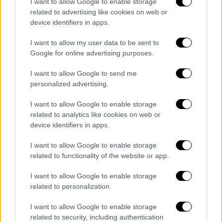
I want to allow Google to enable storage
οικογένεια δεν είχε απασχολήσει με κάποιον
related to advertising like cookies on web or
device identifiers in apps.
τρόπο την αστυνομία, γιατί προφανώς οι
καταγγελίες οδηγούνταν είτε προς την
I want to allow my user data to be sent to
αρμόδια εισαγγελία για τον κίνδυνο που
Google for online advertising purposes.
αντιμετώπιζαν τα παιδιά μεγαλώνοντας σε
I want to allow Google to send me
αυτές τις συνθήκες, είτε προς τις
personalized advertising.
κοινωνικές υπηρεσίες του Δήμου. Βέβαια,
μας έχει αναφερθεί, τουλάχιστον από την
I want to allow Google to enable storage
πρώτη οικογένεια, ότι τα παιδιά είχαν
related to analytics like cookies on web or
device identifiers in apps.
απομακρυνθεί ξανά στο παρελθόν από το
περιβάλλον και ίσως κάποιοι αναρωτιούνται
I want to allow Google to enable storage
γιατί επεμβαίνει η αστυνομία».
related to functionality of the website or app.
Υποσιτισμένα, αλλά χωρίς σημάδια
I want to allow Google to enable storage
κακοποίησης τα παιδιά
related to personalization.
I want to allow Google to enable storage
Η ίδια συμπλήρωσε: «Προφανώς και όταν
related to security, including authentication