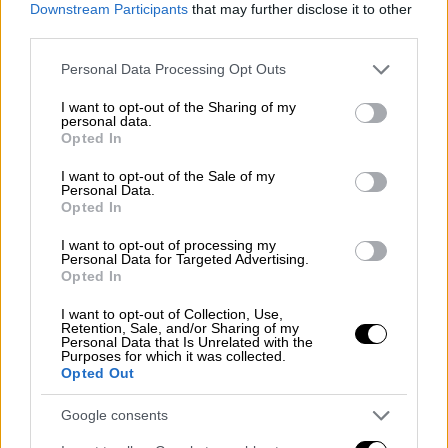
Downstream Participants
that may further disclose it to other
περιβάλλον εξαιρετικά επιβαρυντικό για την
third parties.
ψυχολογία και την ασφάλεια των ανηλίκων.
Please note that this website/app uses one or more Google
Personal Data Processing Opt Outs
services and may gather and store information including but
Μετά την επέμβαση των Αρχών, οι
not limited to your visit or usage behaviour. You may click to
I want to opt-out of the Sharing of my
κοινωνικές υπηρεσίες φρόντισαν ώστε τα
personal data.
grant or deny consent to Google and its third-party tags to
Opted In
παιδιά να μεταφερθούν στο νοσοκομείο
use your data for below specified purposes in below Google
Παίδων, ενώ πλέον αναμένονται οι
consent section.
I want to opt-out of the Sale of my
Personal Data.
αποφάσεις του
εισαγγελέα
ανηλίκων
Opted In
σχετικά με την επιμέλειά τους και το αν θα
επιστρέψουν ή όχι στο οικογενειακό τους
I want to opt-out of processing my
Personal Data for Targeted Advertising.
περιβάλλον. Παράλληλα εξετάζεται και το
Opted In
κατά πόσο μπορεί να υπάρξει στήριξη προς
I want to opt-out of Collection, Use,
την οικογένεια, καθώς οι γονείς φέρονται να
Retention, Sale, and/or Sharing of my
Personal Data that Is Unrelated with the
επικαλούνται σοβαρά οικονομικά
Purposes for which it was collected.
Opted Out
προβλήματα.
Google consents
Η εκπρόσωπος Τύπου της ΕΛΑΣ,
Κωνσταντία
Δημογλίδου
ανέφερε στην ΕΡΤ: «Αυτή η