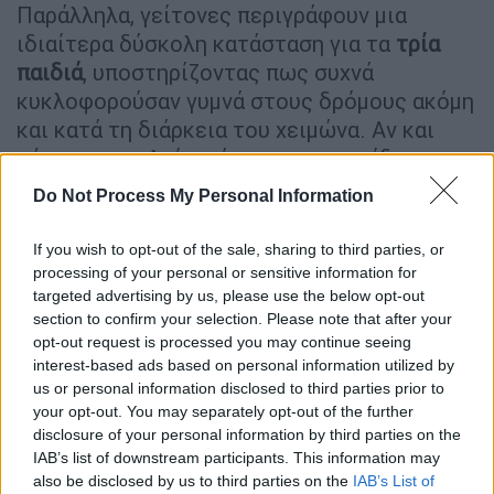
Παράλληλα, γείτονες περιγράφουν μια
ιδιαίτερα δύσκολη κατάσταση για τα
τρία
παιδιά
, υποστηρίζοντας πως συχνά
κυκλοφορούσαν γυμνά στους δρόμους ακόμη
και κατά τη διάρκεια του χειμώνα. Αν και
πήγαιναν σχολείο, σύμφωνα με τις ίδιες
μαρτυρίες φαίνονταν υποσιτισμένα. Όπως
Do Not Process My Personal Information
αναφέρουν, ο πατέρας εργαζόταν πολλές
ώρες για να εξασφαλίσει τα απαραίτητα, ενώ
If you wish to opt-out of the sale, sharing to third parties, or
η μητέρα παρέμενε στο σπίτι χωρίς να
processing of your personal or sensitive information for
targeted advertising by us, please use the below opt-out
δείχνει ιδιαίτερο ενδιαφέρον για τη
section to confirm your selection. Please note that after your
φροντίδα τους.
opt-out request is processed you may continue seeing
interest-based ads based on personal information utilized by
Κάτοικοι της περιοχής υποστηρίζουν ακόμη
us or personal information disclosed to third parties prior to
ότι όταν τα παιδιά ήταν βρέφη, άκουγαν
your opt-out. You may separately opt-out of the further
συχνά κλάματα μέσα στη νύχτα χωρίς
disclosure of your personal information by third parties on the
IAB’s list of downstream participants. This information may
κάποιος από τους γονείς να ανταποκρίνεται.
also be disclosed by us to third parties on the
IAB’s List of
Οι ίδιες
μαρτυρίες
κάνουν λόγο για ένα