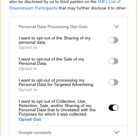
also be disclosed by us to third parties on the
IAB’s List of
Τρόμος στην Αχαΐα: Άνδρας σε
Downstream Participants
that may further disclose it to other
κατάσταση αμόκ κυκλοφορούσε με
third parties.
αλυσοπρίονο
Please note that this website/app uses one or more Google
Personal Data Processing Opt Outs
services and may gather and store information including but
not limited to your visit or usage behaviour. You may click to
I want to opt-out of the Sharing of my
personal data.
grant or deny consent to Google and its third-party tags to
Opted In
Από τη σύγκρουση ανετράπη το ένα
use your data for below specified purposes in below Google
consent section.
αυτοκίνητο
στο οποίο επέβαιναν δύο άτομα.
I want to opt-out of the Sale of my
Personal Data.
Υπήρξε άμεσα μεγάλη κινητοποίηση όλων
Opted In
των αρμοδίων Αρχών, απεγκλωβίστηκαν από
I want to opt-out of processing my
τους
πυροσβέστες
τα δύο άτομα χωρίς τις
Personal Data for Targeted Advertising.
Opted In
αισθήσεις τους, ενώ από το
ΕΚΑΒ
μεταφέρθηκαν στο νοσοκομείο και
τρεις
I want to opt-out of Collection, Use,
Retention, Sale, and/or Sharing of my
ελαφρά τραυματίες.
Οι γυναίκες δυστυχώς
Personal Data that Is Unrelated with the
δεν μπόρεσαν να κρατηθούν στη ζωή
.
Purposes for which it was collected.
Opted Out
Google consents