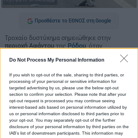
Πηγή φωτο: dimokratiki.gr
Προσθέστε το ΕΘΝΟΣ στη Google
Τροχαίο δυστύχημα σημειώθηκε στην
περιοχή Αφάντου
της
Ρόδου
, όταν
συγκρούστηκαν σφοδρά δύο οχήματα, με
Do Not Process My Personal Information
αποτέλεσμα τον θάνατο δύο γυναικών,
σύμφωνα με τη
dimokratiki.gr
.
If you wish to opt-out of the sale, sharing to third parties, or
processing of your personal or sensitive information for
ΔΙΑΒΑΣΤΕ ΕΠΙΣΗΣ
targeted advertising by us, please use the below opt-out
section to confirm your selection. Please note that after your
Ελλάδα
|
17.05.2026 14:08
opt-out request is processed you may continue seeing
interest-based ads based on personal information utilized by
Θεσσαλονίκη: 69χρονος παρενόχλησε
us or personal information disclosed to third parties prior to
24χρονη μέσα σε κατάστημα ψιλικών
your opt-out. You may separately opt-out of the further
disclosure of your personal information by third parties on the
IAB’s list of downstream participants. This information may
Ελλάδα
|
17.05.2026 14:38