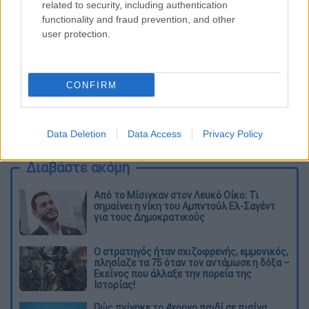
related to security, including authentication
functionality and fraud prevention, and other
user protection.
CONFIRM
καταχώρηση
Data Deletion
Data Access
Privacy Policy
Διαβάστε ακόμη
Από το Μίσιγκαν στον Λευκό Οίκο: Τι
σημαίνει η νίκη του Αμπντούλ Ελ-Σαγέντ
για τους Δημοκρατικούς
O στρατηγός ήταν σχιζοφρενής, εμμονικός,
πλησίαζε τα 75 όταν τον αντάμωσε η δόξα –
Εκείνος που άλλαξε την πορεία της
Ιστορίας!
Πώς πνίγηκε το 4χρονο παιδί σε πισίνα