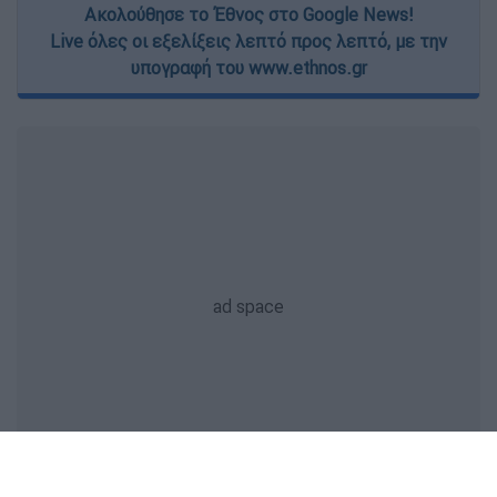
Ακολούθησε το Έθνος στο Google News!
Live όλες οι εξελίξεις λεπτό προς λεπτό, με την
υπογραφή του www.ethnos.gr