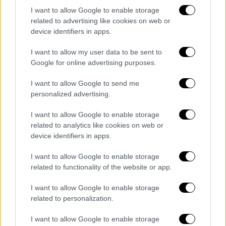
I want to allow Google to enable storage
related to advertising like cookies on web or
device identifiers in apps.
I want to allow my user data to be sent to
Google for online advertising purposes.
I want to allow Google to send me
personalized advertising.
Φωτογραφία από το σημείο του δυστυχήματος (Πηγή:
dimokratiki.gr)
I want to allow Google to enable storage
related to analytics like cookies on web or
device identifiers in apps.
Τις συνθήκες του δυστυχήματος διερευνά η
Τροχαία
.
I want to allow Google to enable storage
related to functionality of the website or app.
I want to allow Google to enable storage
Τα σχολιά σας δημοσιεύονται άμεσα με δική σας ευθύνη. Το
related to personalization.
ΕΘΝΟΣ θα παρεμβαίνει και τα προσβλητικά σχόλια θα
διαγράφονται
I want to allow Google to enable storage