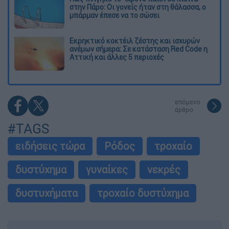
στην Πάρο: Οι γονείς ήταν στη θάλασσα, ο
μπάρμαν έπεσε να το σώσει
Εκρηκτικό κοκτέιλ ζέστης και ισχυρών
ανέμων σήμερα: Σε κατάσταση Red Code η
Αττική και άλλες 5 περιοχές
επόμενο
άρθρο
#TAGS
ειδήσεις τώρα
Ρόδος
τροχαίο
δυστύχημα
γυναίκες
νεκρές
δυστυχήματα
τροχαίο δυστύχημα