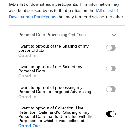
Στεγαστικό δάνειο: 135.000€ - 150.000€
IAB’s list of downstream participants. This information may
also be disclosed by us to third parties on the
IAB’s List of
Ενδεικτική δόση στεγαστικού 30 ετών
(μέσο
Downstream Participants
that may further disclose it to other
επιτόκιο περιόδου περίπου 4,4%):
third parties.
Για δάνειο 135.000€: περίπου 675€ / μήνα
Please note that this website/app uses one or more Google
Personal Data Processing Opt Outs
services and may gather and store information including but
Για δάνειο 150.000€: περίπου 750€ / μήνα
not limited to your visit or usage behaviour. You may click to
I want to opt-out of the Sharing of my
personal data.
grant or deny consent to Google and its third-party tags to
Opted In
Η κυρίαρχη λογική της εποχής ήταν ότι:
use your data for below specified purposes in below Google
consent section.
I want to opt-out of the Sale of my
οι μισθοί θα αυξάνονται,
Personal Data.
Opted In
οι αξίες ακινήτων θα συνεχίσουν να
ανεβαίνουν,
I want to opt-out of processing my
Personal Data for Targeted Advertising.
και η αγορά θα παραμένει διαρκώς
Opted In
ανοδική.
I want to opt-out of Collection, Use,
Retention, Sale, and/or Sharing of my
Στην πράξη, πολλοί αγοραστές μπορούσαν να
Personal Data that Is Unrelated with the
Purposes for which it was collected.
αποκτήσουν κατοικία ακόμη και με
Opted Out
περιορισμένη αποταμίευση. Παράλληλα, οι