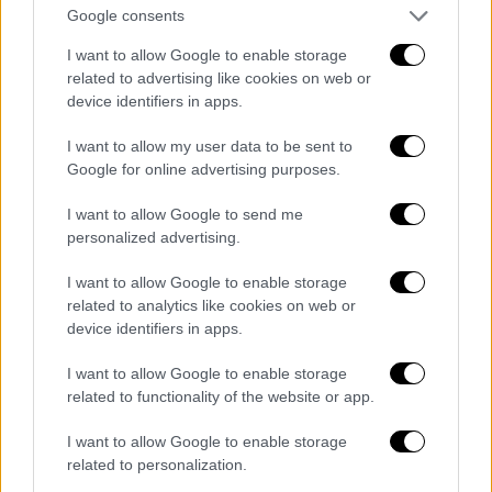
τόκοι των στεγαστικών δανείων για την
Google consents
πρώτη κατοικία
εξέπιπταν κατά 20%
από τον
I want to allow Google to enable storage
φόρο εισοδήματος, μειώνοντας το
related to advertising like cookies on web or
πραγματικό κόστος για τον δανειολήπτη.
device identifiers in apps.
2026: Η εποχή του scoring και της
I want to allow my user data to be sent to
Google for online advertising purposes.
οικονομικής αντοχής
I want to allow Google to send me
Το 2026, οι προϋποθέσεις πρόσβασης στη
personalized advertising.
στεγαστική πίστη είναι σαφώς
αυστηρότερες.
I want to allow Google to enable storage
related to analytics like cookies on web or
Οι τράπεζες δίνουν πλέον έμφαση:
device identifiers in apps.
I want to allow Google to enable storage
στη σταθερότητα εργασίας,
related to functionality of the website or app.
στο καθαρό φορολογικό ιστορικό,
στη χαμηλή συνολική δανειακή
I want to allow Google to enable storage
επιβάρυνση,
related to personalization.