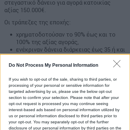
στεγαστικό δάνειο για αγορά κατοικίας
αξίας 150.000€.
Οι τράπεζες της εποχής:
χρηματοδοτούσαν το 90% έως και το
100% της αξίας αγοράς,
ενέκριναν δάνεια διάρκειας έως 35 ή και
40 ετών,
λειτουργούσαν με πιο χαλαρό έλεγχο
Do Not Process My Personal Information
εισοδήματος,
ενώ σε πολλές περιπτώσεις δεν
If you wish to opt-out of the sale, sharing to third parties, or
processing of your personal or sensitive information for
απαιτούνταν ουσιαστική ίδια
targeted advertising by us, please use the below opt-out
συμμετοχή.
section to confirm your selection. Please note that after your
opt-out request is processed you may continue seeing
Για ακίνητο αξίας 150.000€ το 2007:
interest-based ads based on personal information utilized by
us or personal information disclosed to third parties prior to
Ίδια συμμετοχή: 0€ έως 15.000€
your opt-out. You may separately opt-out of the further
disclosure of your personal information by third parties on the