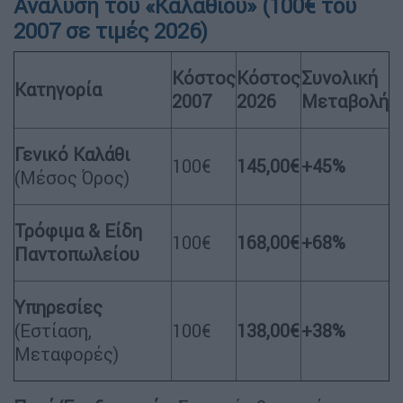
Ανάλυση του «Καλαθιού» (100€ του
2007 σε τιμές 2026)
Κόστος
Κόστος
Συνολική
Κατηγορία
2007
2026
Μεταβολή
Γενικό Καλάθι
100€
145,00€
+45%
(Μέσος Όρος)
Τρόφιμα & Είδη
100€
168,00€
+68%
Παντοπωλείου
Υπηρεσίες
(Εστίαση,
100€
138,00€
+38%
Μεταφορές)