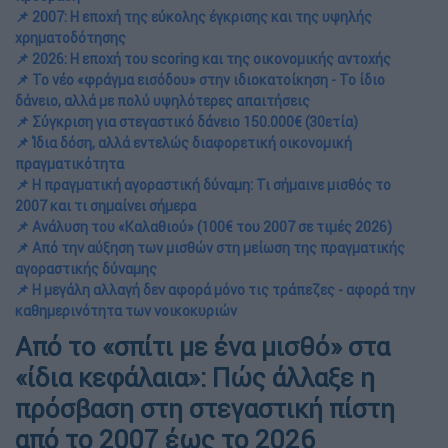
📌 2007: Η εποχή της εύκολης έγκρισης και της υψηλής
χρηματοδότησης
📌 2026: Η εποχή του scoring και της οικονομικής αντοχής
📌 Το νέο «φράγμα εισόδου» στην ιδιοκατοίκηση - Το ίδιο
δάνειο, αλλά με πολύ υψηλότερες απαιτήσεις
📌 Σύγκριση για στεγαστικό δάνειο 150.000€ (30ετία)
📌 Ίδια δόση, αλλά εντελώς διαφορετική οικονομική
πραγματικότητα
📌 Η πραγματική αγοραστική δύναμη: Τι σήμαινε μισθός το
2007 και τι σημαίνει σήμερα
📌 Ανάλυση του «Καλαθιού» (100€ του 2007 σε τιμές 2026)
📌 Από την αύξηση των μισθών στη μείωση της πραγματικής
αγοραστικής δύναμης
📌 Η μεγάλη αλλαγή δεν αφορά μόνο τις τράπεζες - αφορά την
καθημερινότητα των νοικοκυριών
Από το «σπίτι με ένα μισθό» στα
«ίδια κεφάλαια»: Πώς άλλαξε η
πρόσβαση στη στεγαστική πίστη
από το 2007 έως το 2026