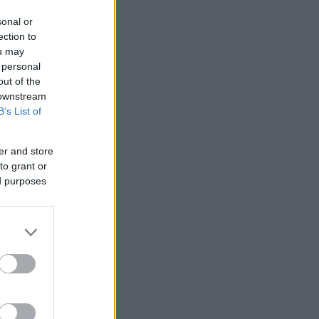
sonal or
ection to
ou may
 personal
out of the
 downstream
B’s List of
er and store
to grant or
ed purposes