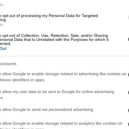
In
to opt-out of processing my Personal Data for Targeted
ing.
In
πίστηκε σορός άνδρα με τραύματα
o opt-out of Collection, Use, Retention, Sale, and/or Sharing
ersonal Data that Is Unrelated with the Purposes for which it
lected.
Out
 νεαροί ξυλοκόπησαν, έβρισαν, έβρεξαν
consents
τεοσκόπησαν τις πράξεις
o allow Google to enable storage related to advertising like cookies on
evice identifiers in apps.
o allow my user data to be sent to Google for online advertising
s.
εργάτης
καταπλακώθηκε
, κάτω από
τας ακαριαίο θάνατο στο σημείο.
to allow Google to send me personalized advertising.
o allow Google to enable storage related to analytics like cookies on