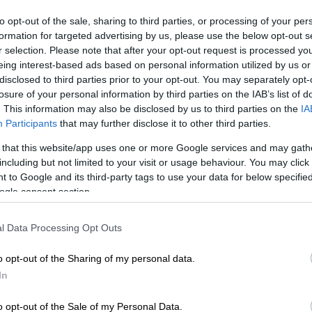
to opt-out of the sale, sharing to third parties, or processing of your per
formation for targeted advertising by us, please use the below opt-out s
r selection. Please note that after your opt-out request is processed y
eing interest-based ads based on personal information utilized by us or
disclosed to third parties prior to your opt-out. You may separately opt-
losure of your personal information by third parties on the IAB’s list of
. This information may also be disclosed by us to third parties on the
IA
Participants
that may further disclose it to other third parties.
 that this website/app uses one or more Google services and may gath
 το ΕΘΝΟΣ στη Google
including but not limited to your visit or usage behaviour. You may click 
 to Google and its third-party tags to use your data for below specifi
ogle consent section.
 σήμερα το πρωί (18/05) στα
Ιωάννινα
, όταν
κατά τη διάρκεια εργασιών στο οδικό
l Data Processing Opt Outs
o opt-out of the Sharing of my personal data.
ost.gr,
το θανατηφόρο
εργατικό δυστύχημα
In
ίνων
, την ώρα που εκτελούνταν
έργα
o opt-out of the Sale of my Personal Data.