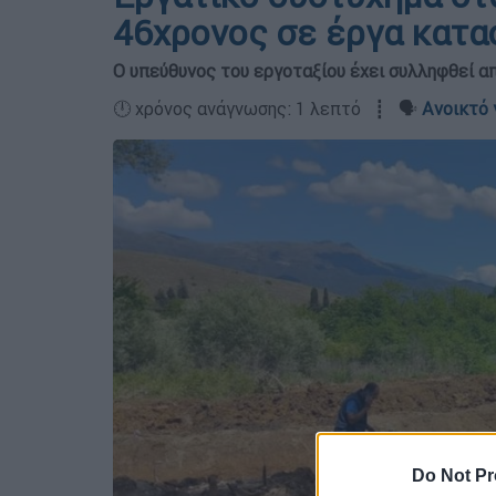
46χρονος σε έργα κατ
Ο υπεύθυνος του εργοταξίου έχει συλληφθεί α
🕛 χρόνος ανάγνωσης: 1 λεπτό ┋ 🗣️
Ανοικτό 
Do Not Pr