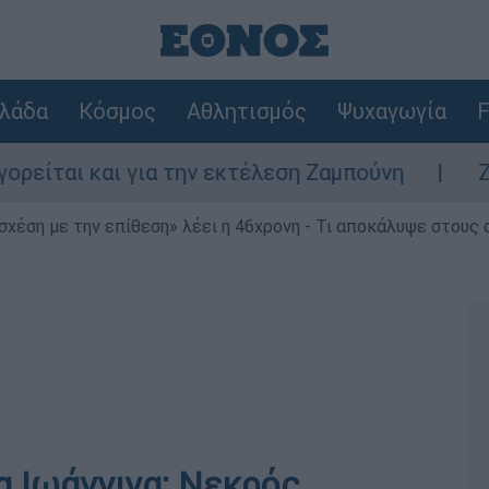
λάδα
Κόσμος
Αθλητισμός
Ψυχαγωγία
F
 και για την εκτέλεση Ζαμπούνη
Ζάκυνθος
 σχέση με την επίθεση» λέει η 46χρονη - Τι αποκάλυψε στους
α Ιωάννινα: Νεκρός