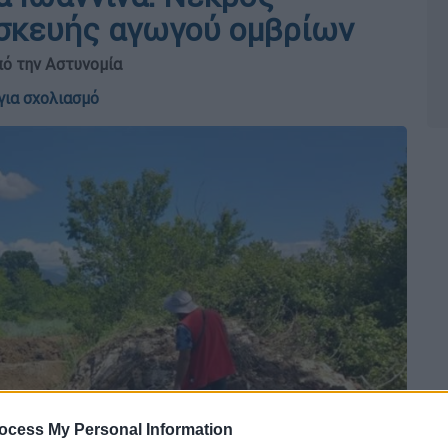
ασκευής αγωγού ομβρίων
πό την Αστυνομία
για σχολιασμό
ocess My Personal Information