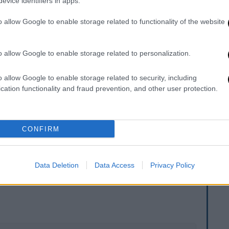
evice identifiers in apps.
 εργοταξίου έχει συλληφθεί από την
 ακριβή αίτια του δυστυχήματος. Στο
o allow Google to enable storage related to functionality of the website
σης του Εργατικού Κέντρου Ιωαννίνων,
συνθήκες κάτω από τις οποίες συνέβη το
o allow Google to enable storage related to personalization.
ταση.
o allow Google to enable storage related to security, including
τρο έκανε λόγο για ένα
«νέο εργοδοτικό
cation functionality and fraud prevention, and other user protection.
 πλήρη διαλεύκανση των αιτιών του
ζει ότι οι
«χώροι δουλειάς έχουν
 η τοπική κοινωνία εκφράζει τη βαθιά της
CONFIRM
των της εργασίας συνεχίζει να μεγαλώνει.
Data Deletion
Data Access
Privacy Policy
. Το ΕΘΝΟΣ θα παρεμβαίνει και τα προσβλητικά σχόλια θα