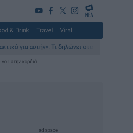
od & Drink
Travel
Viral
ήν»: Τι δηλώνει στο ethnos.gr ο Κώστας Παπαδά
 νο1 στην καρδιά...