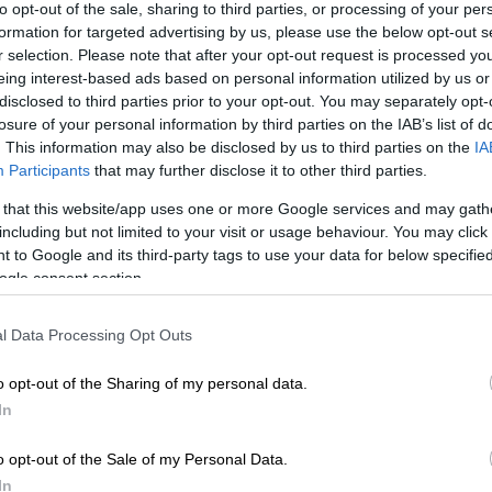
to opt-out of the sale, sharing to third parties, or processing of your per
ου
Άγνωστου Στρατιώτη
, με τους εύζωνες
formation for targeted advertising by us, please use the below opt-out s
ντιου Αντάρτη
.
r selection. Please note that after your opt-out request is processed y
eing interest-based ads based on personal information utilized by us or
disclosed to third parties prior to your opt-out. You may separately opt-
losure of your personal information by third parties on the IAB’s list of
. This information may also be disclosed by us to third parties on the
IA
Participants
that may further disclose it to other third parties.
 των Ποντίων: «Ο χρόνος δεν έχει
 that this website/app uses one or more Google services and may gath
ς»
including but not limited to your visit or usage behaviour. You may click 
 to Google and its third-party tags to use your data for below specifi
ogle consent section.
: Δε δέχεται τη Γενοκτονία των
l Data Processing Opt Outs
ές φρικαλεότητες»
o opt-out of the Sharing of my personal data.
In
όσυνη δέηση, χαιρετισμοί
, καθώς και η
o opt-out of the Sale of my Personal Data.
ικητή του Αγίου Όρους, στρατηγό εν
In