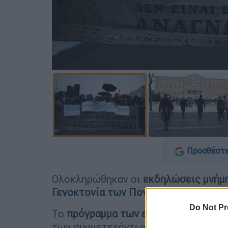
Προσθέστε
Ολοκληρώθηκαν οι
εκδηλώσεις μνήμ
Γενοκτονία των Ποντίων
, εν μέσω
ξα
Do Not Pr
Το
πρόγραμμα των εκδηλώσεων
ξεκί
των συμμετεχόντων, ενώ στις 19:00