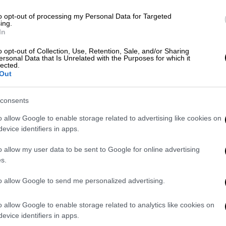
και επίτιμο αρχηγό ΓΕΣ, Αλκιβιάδη
to opt-out of processing my Personal Data for Targeted
α οι καταθέσεις στεφάνων
στο Μνημείο και
ing.
In
 οι κινητοποιήσεις ολοκληρώθηκαν μετά τις
κή Πρεσβεία
για την επίδοση του
o opt-out of Collection, Use, Retention, Sale, and/or Sharing
ersonal Data that Is Unrelated with the Purposes for which it
lected.
Out
consents
o allow Google to enable storage related to advertising like cookies on
evice identifiers in apps.
o allow my user data to be sent to Google for online advertising
s.
to allow Google to send me personalized advertising.
o allow Google to enable storage related to analytics like cookies on
evice identifiers in apps.