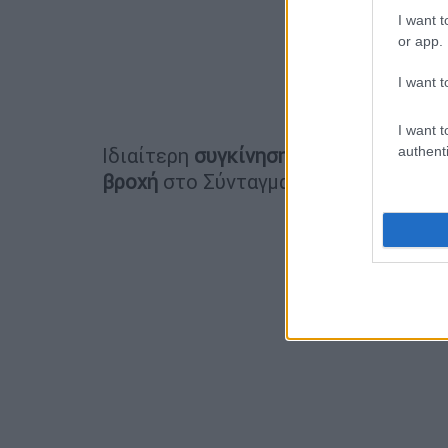
I want t
or app.
I want t
I want t
Ιδιαίτερη
συγκίνηση
προκάλεσε ο
πε
authenti
βροχή
στο Σύνταγμα, με τις
εκδηλώσε