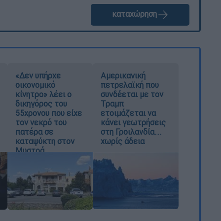
καταχώρηση
«Δεν υπήρχε
Αμερικανική
οικονομικό
πετρελαϊκή που
κίνητρο» λέει ο
συνδέεται με τον
δικηγόρος του
Τραμπ
55χρονου που είχε
ετοιμάζεται να
τον νεκρό του
κάνει γεωτρήσεις
πατέρα σε
στη Γροιλανδία...
καταψύκτη στον
χωρίς άδεια
Μυστρά