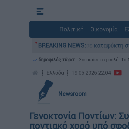
Πολιτική
Οικονομία
Ε
ον νεκρό του πατέρα σε καταψύκτη στον Μυστρά
BREAKING NEWS:
δημοφιλές τώρα:
Σου καίει το μυαλό: Το 
┋
Ελλάδα
┋
19.05.2026 22:04
Newsroom
Γενοκτονία Ποντίων: Σ
ποντιακό χορό υπό σφο