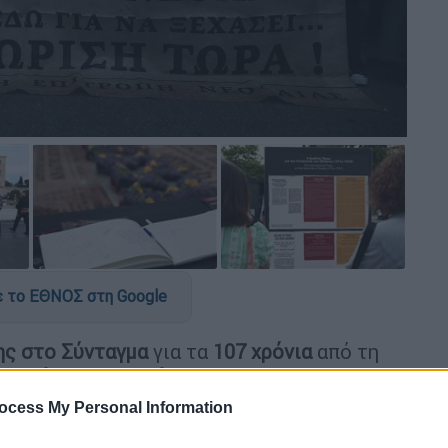
 το ΕΘΝΟΣ στη Google
ης στο Σύνταγμα
για τα
107 χρόνια
από τη
φνικής νεροποντής
στην Αθήνα.
ocess My Personal Information
νησε στις 18:30 με την ώρα συγκέντρωσης
 πραγματοποιήθηκε η
επίσημη αλλαγή της