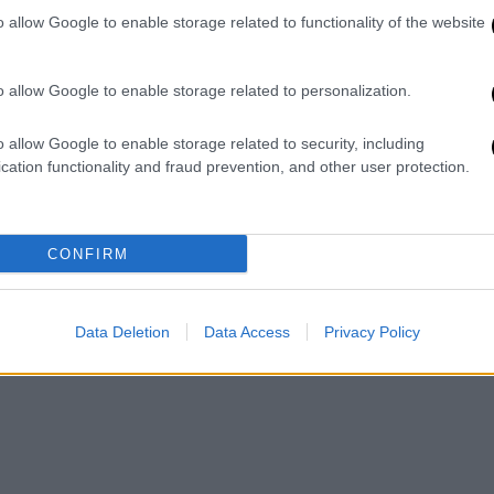
o allow Google to enable storage related to functionality of the website
o allow Google to enable storage related to personalization.
o allow Google to enable storage related to security, including
ρήφανος χορός των Ποντίων υπό σφοδρή
cation functionality and fraud prevention, and other user protection.
ις μνήμης
να κορυφώνονται.
CONFIRM
Data Deletion
Data Access
Privacy Policy