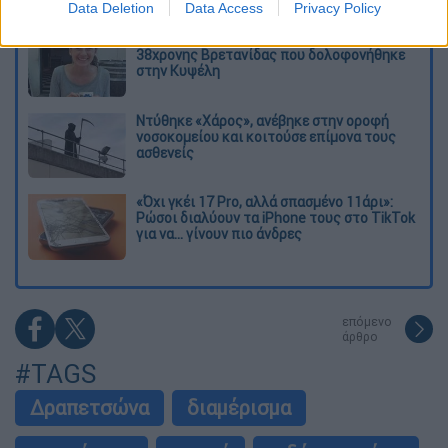
πληγείσες περιοχές
Data Deletion
Data Access
Privacy Policy
Η πρώτη δήλωση της οικογένειας της
38χρονης Βρετανίδας που δολοφονήθηκε
στην Κυψέλη
Ντύθηκε «Χάρος», ανέβηκε στην οροφή
νοσοκομείου και κοιτούσε επίμονα τους
ασθενείς
«Όχι γκέι 17 Pro, αλλά σπασμένο 11άρι»:
Ρώσοι διαλύουν τα iPhone τους στο TikTok
για να... γίνουν πιο άνδρες
επόμενο
άρθρο
#TAGS
Δραπετσώνα
διαμέρισμα