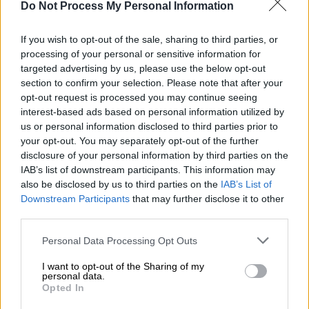
Do Not Process My Personal Information
Φωτιά
έχει ξεσπάσει από το πρωί σε
If you wish to opt-out of the sale, sharing to third parties, or
διαμέρισμα στη
Δραπετσώνα
με αποτέλεσμα
processing of your personal or sensitive information for
να απομακρυνθούν δυο άτομα, μια μητέρα με
targeted advertising by us, please use the below opt-out
το γιό της, ενώ η περιοχή έχει γεμίσει με
section to confirm your selection. Please note that after your
opt-out request is processed you may continue seeing
πυκνούς μαύρους καπνούς. Στο σημείο
interest-based ads based on personal information utilized by
επιχειρούν 6 πυροσβεστικά οχήματα και 20
us or personal information disclosed to third parties prior to
πυροσβέστες.
your opt-out. You may separately opt-out of the further
disclosure of your personal information by third parties on the
Η
πυρκαγιά
προκλήθηκε, σύμφωνα με τις
IAB’s list of downstream participants. This information may
πρώτες πληροφορίες, από φιάλη υγραερίου
also be disclosed by us to third parties on the
IAB’s List of
Downstream Participants
that may further disclose it to other
και γρήγορα επεκτάθηκε στο διαμέρισμα όσο
third parties.
και στις γύρω κατοικίες.
Please note that this website/app uses one or more Google
Personal Data Processing Opt Outs
services and may gather and store information including but
ΔΙΑΒΑΣΤΕ ΕΠΙΣΗΣ
not limited to your visit or usage behaviour. You may click to
I want to opt-out of the Sharing of my
personal data.
grant or deny consent to Google and its third-party tags to
Opted In
Ελλάδα
|
20.05.2026 21:52
use your data for below specified purposes in below Google