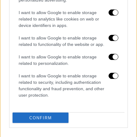
personalized advertising.
I want to allow Google to enable storage
related to analytics like cookies on web or
Τα σχολιά σας δημοσιεύονται άμεσα με δική σας ευθύνη. Το
ΕΘΝΟΣ θα παρεμβαίνει και τα προσβλητικά σχόλια θα
device identifiers in apps.
διαγράφονται
I want to allow Google to enable storage
related to functionality of the website or app.
I want to allow Google to enable storage
related to personalization.
I want to allow Google to enable storage
related to security, including authentication
functionality and fraud prevention, and other
καταχώρηση
user protection.
Διαβάστε ακόμη
CONFIRM
Η «μαύρη» καταγραφή των πυρκαγιών: 118
κτίρια κρίθηκαν «κόκκινα» -
Ολοκληρώθηκαν 325 αυτοψίες στις