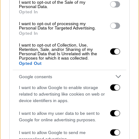
Τι δείχνει η διασπορά για την οσμή
consent section.
I want to opt-out of the Sale of my
Personal Data.
αερίου στην Αττική - Ο χάρτης με τις
Opted In
«ύποπτες» περιοχές
I want to opt-out of processing my
Personal Data for Targeted Advertising.
Opted In
I want to opt-out of Collection, Use,
Σύμφωνα με την ΕΡΤ, μία γυναίκα που
Retention, Sale, and/or Sharing of my
βρίσκεται στον 3ο όροφο αρνείται να
Personal Data that Is Unrelated with the
Purposes for which it was collected.
απομακρυνθεί από το διαμέρισμα, ενώ στο
Opted Out
σημείο της έχει παρασχεθεί οξυγόνο, καθώς
Google consents
η ορατότητα είναι ιδιαίτερα περιορισμένη
λόγω των πυκνών καπνών.
I want to allow Google to enable storage
related to advertising like cookies on web or
Λόγω των
έντονων καπνών
χρειάστηκε να
device identifiers in apps.
παρασχεθεί οξυγόνο σε μια ένοικο ενώ σε
I want to allow my user data to be sent to
κατάσταση σοκ είναι η οικογένεια που
Google for online advertising purposes.
διέμενε στο διαμέρισμα που, όπως φαίνεται,
έχει καεί σχεδόν ολοσχερώς.
I want to allow Google to send me