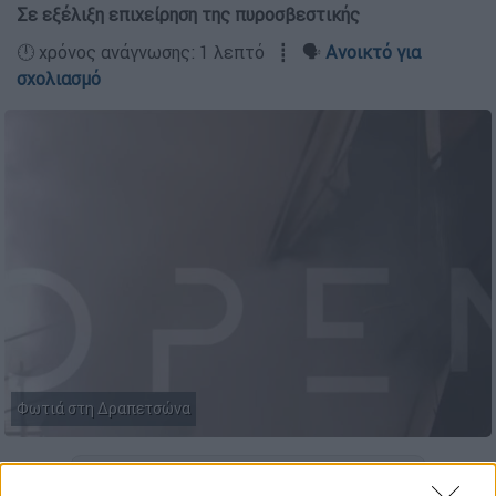
Σε εξέλιξη επιχείρηση της πυροσβεστικής
🕛 χρόνος ανάγνωσης: 1 λεπτό ┋ 🗣️
Ανοικτό για
σχολιασμό
Φωτιά στη Δραπετσώνα
Προσθέστε το ΕΘΝΟΣ στη Google