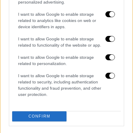
personalized advertising.
από
συλλογική σύμβαση, κανονισμό εργασίας
ή καθιερωμένη πρακτική.
I want to allow Google to enable storage
related to analytics like cookies on web or
device identifiers in apps.
Τα σχολιά σας δημοσιεύονται άμεσα με δική σας ευθύνη. Το
I want to allow Google to enable storage
ΕΘΝΟΣ θα παρεμβαίνει και τα προσβλητικά σχόλια θα
related to functionality of the website or app.
διαγράφονται
I want to allow Google to enable storage
related to personalization.
I want to allow Google to enable storage
related to security, including authentication
functionality and fraud prevention, and other
user protection.
καταχώρηση
CONFIRM
Διαβάστε ακόμη