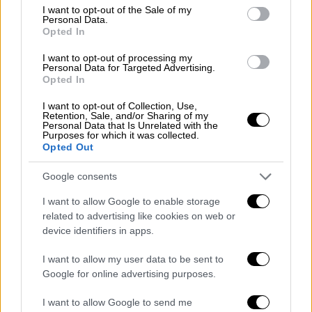
consent section.
Πτέρυγα Μάχης υπηρετούσε ο
I want to opt-out of the Sale of my
Personal Data.
29χρονος - Είχε πάει να δει την
Opted In
οικογένειά του
I want to opt-out of processing my
Personal Data for Targeted Advertising.
Opted In
I want to opt-out of Collection, Use,
Στη μεγάλη αυτή γιορτή της Ορθοδοξίας, η
Retention, Sale, and/or Sharing of my
Personal Data that Is Unrelated with the
Εκκλησία τιμά το Άγιο Πνεύμα, το τρίτο
Purposes for which it was collected.
Opted Out
πρόσωπο της Αγίας Τριάδας.
Google consents
Για ποιους είναι αργία
I want to allow Google to enable storage
Η Δευτέρα του Αγίου
Πνεύματος αποτελεί
related to advertising like cookies on web or
επίσημη
αργία
για τον δημόσιο τομέα.
Στον
device identifiers in apps.
ιδιωτικό τομέα δεν συγκαταλέγεται στις
I want to allow my user data to be sent to
υποχρεωτικές αργίες
και ισχύει μόνο για
Google for online advertising purposes.
συγκεκριμένους κλάδους (όπως τράπεζες,
ΟΤΑ, σχολεία κ.ά.) ή εφόσον προβλέπεται
I want to allow Google to send me