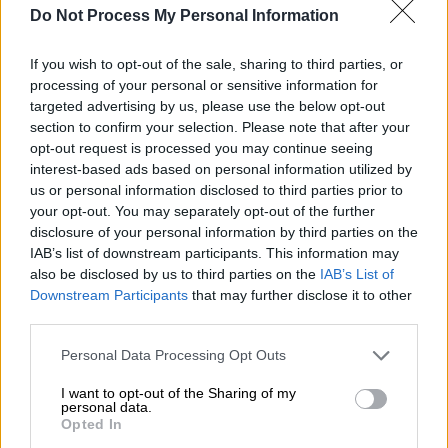
Do Not Process My Personal Information
Προσθέστε το ΕΘΝΟΣ στη Google
If you wish to opt-out of the sale, sharing to third parties, or
Κουραστήκατε
ήδη από τον Μάιο; Ευτυχώς,
processing of your personal or sensitive information for
targeted advertising by us, please use the below opt-out
τα νέα είναι καλά για όσους ανυπομονούν να
section to confirm your selection. Please note that after your
ξεφύγουν σύντομα από τη ρουτίνα τους.
opt-out request is processed you may continue seeing
interest-based ads based on personal information utilized by
Κι αυτό γιατί μετράμε πλέον αντίστροφα για
us or personal information disclosed to third parties prior to
το επόμενο τριήμερο ξεκούρασης
το οποίο
your opt-out. You may separately opt-out of the further
έρχεται στο τέλος της τρέχουσας
disclosure of your personal information by third parties on the
εβδομάδας,
με δεδομένο ότι φέτος η εορτή
IAB’s list of downstream participants. This information may
also be disclosed by us to third parties on the
IAB’s List of
του
Αγίου Πνεύματος
πέφτει τη Δευτέρα 1η
Downstream Participants
that may further disclose it to other
Ιουνίου.
third parties.
Please note that this website/app uses one or more Google
Personal Data Processing Opt Outs
ΔΙΑΒΑΣΤΕ ΕΠΙΣΗΣ
services and may gather and store information including but
not limited to your visit or usage behaviour. You may click to
I want to opt-out of the Sharing of my
personal data.
Ελλάδα
|
24.05.2026 13:31
grant or deny consent to Google and its third-party tags to
Opted In
Τροχαίο στη Ζαχάρω: Στην 117
use your data for below specified purposes in below Google