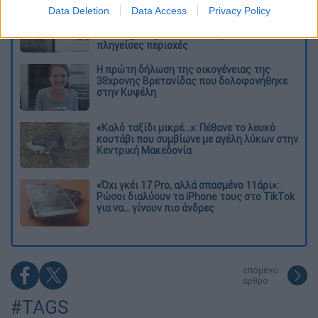
Data Deletion
Data Access
Privacy Policy
Η «μαύρη» καταγραφή των πυρκαγιών: 118
κτίρια κρίθηκαν «κόκκινα» -
Ολοκληρώθηκαν 325 αυτοψίες στις
πληγείσες περιοχές
Η πρώτη δήλωση της οικογένειας της
38χρονης Βρετανίδας που δολοφονήθηκε
στην Κυψέλη
«Καλό ταξίδι μικρέ...»: Πέθανε το λευκό
κουτάβι που συμβίωνε με αγέλη λύκων στην
Κεντρική Μακεδονία
«Όχι γκέι 17 Pro, αλλά σπασμένο 11άρι»:
Ρώσοι διαλύουν τα iPhone τους στο TikTok
για να... γίνουν πιο άνδρες
επόμενο
άρθρο
#TAGS