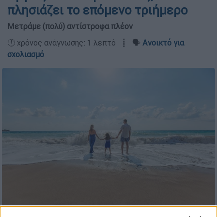
πλησιάζει το επόμενο τριήμερο
Μετράμε (πολύ) αντίστροφα πλέον
🕛 χρόνος ανάγνωσης: 1 λεπτό ┋ 🗣️
Ανοικτό για
σχολιασμό