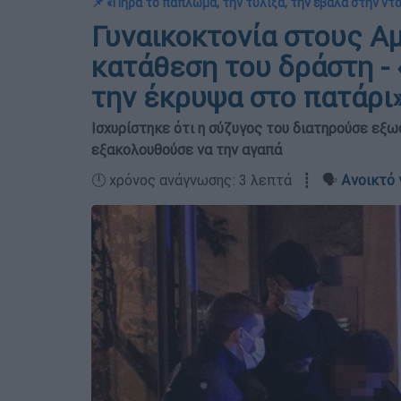
📌 «Πήρα το πάπλωμα, την τύλιξα, την έβαλα στην ντ
Γυναικοκτονία στους Α
κατάθεση του δράστη - 
την έκρυψα στο πατάρι
Ισχυρίστηκε ότι η σύζυγος του διατηρούσε εξω
εξακολουθούσε να την αγαπά
🕛 χρόνος ανάγνωσης: 3 λεπτά ┋ 🗣️
Ανοικτό 