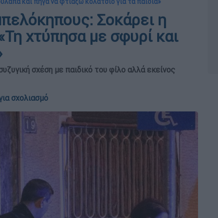
ουλάπα και πήγα να φτιάξω κολατσιό για τα παιδιά»
μπελόκηπους: Σοκάρει η
«Τη χτύπησα με σφυρί και
»
συζυγική σχέση με παιδικό του φίλο αλλά εκείνος
για σχολιασμό