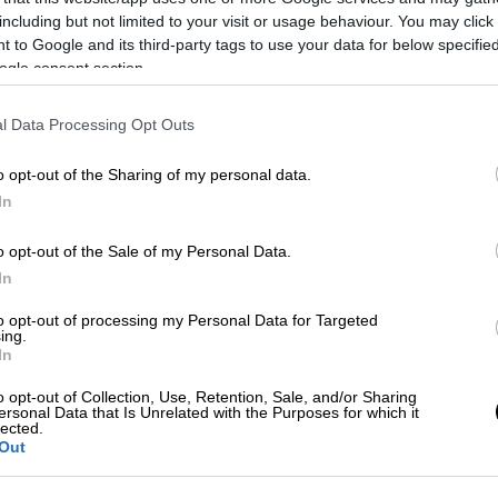
including but not limited to your visit or usage behaviour. You may click 
 to Google and its third-party tags to use your data for below specifi
 θα έπαιρνε τα παιδιά μαζί.
ogle consent section.
l Data Processing Opt Outs
 να τα πιστέψω όλα αυτά. Την αγαπούσα…»
γούμενος για το έγκλημα που διέπραξε.
o opt-out of the Sharing of my personal data.
In
συμβουλή;
o opt-out of the Sale of my Personal Data.
παθούσα έχω μια ευτυχισμένη οικογένεια
In
to opt-out of processing my Personal Data for Targeted
ing.
γική σχέση, ξέρατε και με ποιον. Σκεφτήκατε
In
ειας όπως μας τα λέτε είχαν χαθεί…
o opt-out of Collection, Use, Retention, Sale, and/or Sharing
ersonal Data that Is Unrelated with the Purposes for which it
τέ τα παιδιά μου να βιώσουν το χωρισμό. Της
lected.
ις, η αγάπη μου για εσένα δεν θα αλλάξει».
Out