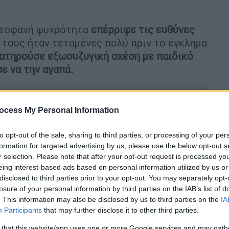
ωτοφανή ψυχρότητα
επέρριψε τις ευθύνες
ς τους ήταν τεταμένες πολύ πριν το έγκλημα
ατηρούσε εξωσυζυγική σχέση με παιδικό
ε να την αγαπά.
ocess My Personal Information
σσαλονίκη για το σκάνδαλο του
to opt-out of the sale, sharing to third parties, or processing of your per
formation for targeted advertising by us, please use the below opt-out s
r selection. Please note that after your opt-out request is processed y
eing interest-based ads based on personal information utilized by us or
disclosed to third parties prior to your opt-out. You may separately opt-
losure of your personal information by third parties on the IAB’s list of
Ι συμμαθήτριά του και μοιράστηκε τις
. This information may also be disclosed by us to third parties on the
IA
Participants
that may further disclose it to other third parties.
 that this website/app uses one or more Google services and may gath