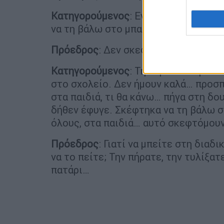
Κατηγορούμενος
: Εγώ είμαι της οικο
να τη βάλω στο μπαλκόνι.
Πρόεδρος
: Δεν σκεφτήκατε να καλέ
Κατηγορούμενος
: Την έβαλα στην ντ
στο σχολείο. Δεν ήμουν καλά… προσ
στα παιδιά, τι θα κάνω… πήγα στη δο
δήθεν έφυγε. Σκέφτηκα να τη βάλω σ
όλους, στα παιδιά… αυτό σκεφτόμου
Πρόεδρος
: Γιατί να μπείτε στη διαδ
να το πείτε; Την πήρατε, την τυλίξα
πατάρι…