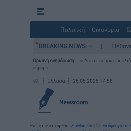
Πολιτική
Οικονομία
Ε
ριοχές σε red code
BREAKING NEWS:
Πέθανε σε ηλικία 69 
Πρωινή ενημέρωση:
➔ Δείτε τα πρωτοσέλι
σήμερα
┋
Ελλάδα
┋
26.05.2026 14:56
Newsroom
Ενότητες στο άρθρο:
📌 «Μου είπε ότι θα έφευγε και 