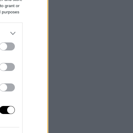
to grant or
ed purposes