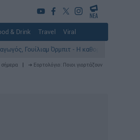
od & Drink
Travel
Viral
μ Όρμπιτ - Η καθοριστική συμβολή του στο «Ray
 σήμερα
|
➔ Εορτολόγιο: Ποιοι γιορτάζουν