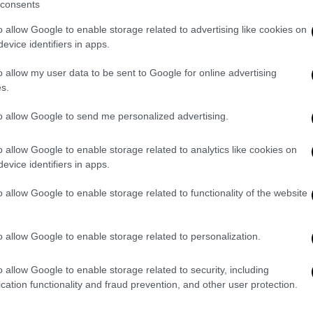
consents
υνικό τρόπο αναφέρθηκε στη συνέχεια στη
o allow Google to enable storage related to advertising like cookies on
ησε με ένα σφυρί.
evice identifiers in apps.
Μου είπε ότι θα έφευγε και θα έπαιρνε τα
o allow my user data to be sent to Google for online advertising
εν ήταν δικό μου παιδί. Εκείνη την ώρα
s.
ά μου. Μόνο για αυτό. Τίποτα άλλο δεν με
έκανε ΚΑΡΠΑ αλλά χωρίς εκείνη να
to allow Google to send me personalized advertising.
o allow Google to enable storage related to analytics like cookies on
ιξα, την έβαλα στην ντουλάπα
evice identifiers in apps.
ό για τα παιδιά»
o allow Google to enable storage related to functionality of the website
νος απάντησε πως
«πήρα μια σακούλα και την
o allow Google to enable storage related to personalization.
ημάδι, για να μην τρομάξουν τα παιδιά από
νάτσα και την τύλιξα… την έβαλα στην
o allow Google to enable storage related to security, including
ό για τα παιδιά»
.
cation functionality and fraud prevention, and other user protection.
.. πως τα είχατε αυτά στο διαμέρισμα;