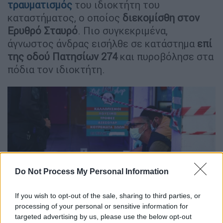
τραυματισμός
του ιδιοκτήτη του
καταστήματος, ο οποίος
διεκομίσθη στον
Ερυθρό Σταυρό
. Πιο συγκεκριμένα,
άγνωστος άνδρας εισήλθε σε κατάστημα
επί
της οδού Πατησίων 274
και πυροβόλησε στα
πόδια τον ιδιοκτήτη.
Do Not Process My Personal Information
If you wish to opt-out of the sale, sharing to third parties, or
processing of your personal or sensitive information for
targeted advertising by us, please use the below opt-out
Αιματηρή ληστεία στην Πατησίων (INTIME)