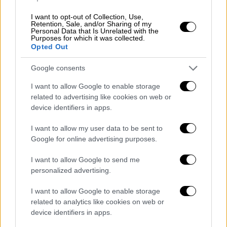
ανθρωποκυνηγητό για τον εντοπισμό του
δράστη, το όχημα καταδιώχθηκε και στη
I want to opt-out of Collection, Use,
Retention, Sale, and/or Sharing of my
λεωφόρο Κηφισού, στο
ύψος
της Βικέλα
,
Personal Data that Is Unrelated with the
Purposes for which it was collected.
προσέκρουσε σε 3-4 οχήματα.
?Το όχημα των
Opted Out
δραστών
εντοπίστηκε τελικά στη Λεωφόρο
Google consents
Κηφισού, στο ρεύμα προς Λαμία, στο ύψος
της οδού Τσούντα, όπου και
I want to allow Google to enable storage
ακινητοποιήθηκε.
related to advertising like cookies on web or
device identifiers in apps.
Οι αστυνομικοί προχώρησαν στη
σύλληψη
I want to allow my user data to be sent to
τριών ατόμων
, αλβανικής υπηκοότητας, που
Google for online advertising purposes.
επέβαιναν στο SUV. Την ίδια ώρα, οι έρευνες
της ΕΛ.ΑΣ. παραμένουν σε πλήρη εξέλιξη,
I want to allow Google to send me
καθώς αναζητείται
ένας τέταρτος συνεργός
personalized advertising.
τους
που κατάφερε να διαφύγει.
I want to allow Google to enable storage
related to analytics like cookies on web or
device identifiers in apps.