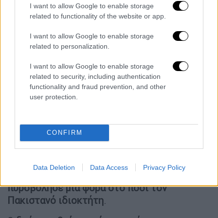
I want to allow Google to enable storage
related to functionality of the website or app.
I want to allow Google to enable storage
related to personalization.
I want to allow Google to enable storage
related to security, including authentication
functionality and fraud prevention, and other
user protection.
Το χρονικό της αιματηρής ληστείας
και το ανθρωποκυνηγητό
CONFIRM
Όλα ξεκίνησαν στις 18:30 το απόγευμα της
Τετάρτης (27/5), όταν
ο ένοπλος δράστης
εισέβαλε σε κατάστημα εμπορίας κινητών
Data Deletion
Data Access
Privacy Policy
τηλεφώνων επί της οδού Πατησίων 274
και
πυροβόλησε μία φορά στο πόδι τον
Πακιστανό ιδιοκτήτη
.