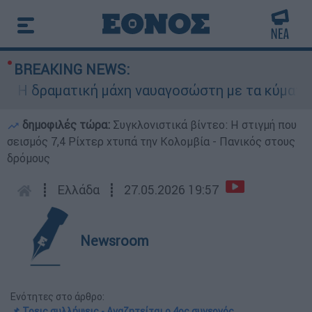
BREAKING NEWS:
 δραματική μάχη ναυαγοσώστη με τα κύματα για 
δημοφιλές τώρα:
Συγκλονιστικά βίντεο: Η στιγμή που
σεισμός 7,4 Ρίχτερ χτυπά την Κολομβία - Πανικός στους
δρόμους
┋
Ελλάδα
┋
27.05.2026 19:57
Newsroom
Ενότητες στο άρθρο:
📌 Τρεις συλλήψεις - Αναζητείται ο 4ος συνεργός