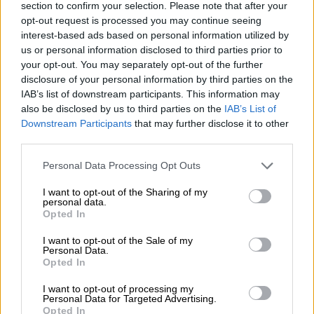
section to confirm your selection. Please note that after your
opt-out request is processed you may continue seeing
Σύμφωνα με τις τελευταίες πληροφορίες,
ο
interest-based ads based on personal information utilized by
άνδρας νοσηλεύεται εκτός κινδύνου
.
us or personal information disclosed to third parties prior to
your opt-out. You may separately opt-out of the further
disclosure of your personal information by third parties on the
IAB’s list of downstream participants. This information may
also be disclosed by us to third parties on the
IAB’s List of
Downstream Participants
that may further disclose it to other
third parties.
Please note that this website/app uses one or more Google
Personal Data Processing Opt Outs
services and may gather and store information including but
not limited to your visit or usage behaviour. You may click to
I want to opt-out of the Sharing of my
personal data.
grant or deny consent to Google and its third-party tags to
Opted In
use your data for below specified purposes in below Google
consent section.
I want to opt-out of the Sale of my
Τρεις συλλήψεις - Αναζητείται ο 4ος
Personal Data.
Opted In
συνεργός
I want to opt-out of processing my
Personal Data for Targeted Advertising.
Αμέσως ειδοποιήθηκε η ΕΛΑΣ, ξεκίνησε
Opted In