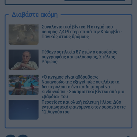
Διαβάστε ακόμη
Συγκλονιστικά βίντεο: Η στιγμή που
σεισμός 7,4 Ρίχτερ χτυπά την Κολομβία -
Πανικός στους δρόμους
Πέθανε σε ηλικία 87 ετών ο σπουδαίος
συγγραφέας και φιλόσοφος, Στέλιος
Ράμφος
«Ο πνιγμός είναι αθόρυβος»:
Ναυαγοσώστης εξηγεί πώς σε ελάχιστα
δευτερόλεπτα ένα παιδί μπορεί να
κινδυνεύσει - Σοκαριστικό βίντεο από μια
«βάρδια» του
Περσείδες και ολική έκλειψη Ηλίου: Δύο
εντυπωσιακά φαινόμενα στον ουρανό στις
12 Αυγούστου