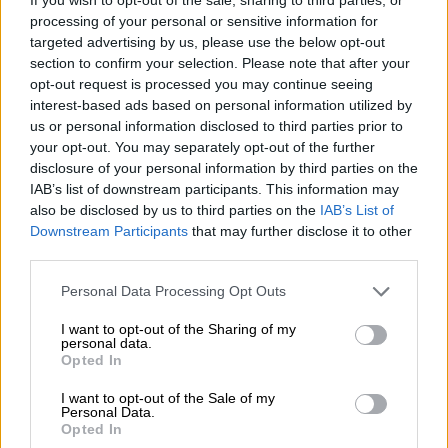
Το χρονικό της αρπαγής και
processing of your personal or sensitive information for
ξυλοδαρμού ανηλίκου
targeted advertising by us, please use the below opt-out
section to confirm your selection. Please note that after your
opt-out request is processed you may continue seeing
ΔΙΑΒΑΣΤΕ ΕΠΙΣΗΣ
interest-based ads based on personal information utilized by
us or personal information disclosed to third parties prior to
your opt-out. You may separately opt-out of the further
Ελλάδα
|
27.05.2026 19:25
disclosure of your personal information by third parties on the
Θάνατος 10χρονου στις Σέρρες:
IAB’s list of downstream participants. This information may
Ηλεκτρικό καλώδιο μέσα στο κανάλι
also be disclosed by us to third parties on the
IAB’s List of
που βρέθηκε νεκρός - Δύο συλλήψεις
Downstream Participants
that may further disclose it to other
third parties.
Ελλάδα
|
27.05.2026 19:57
Please note that this website/app uses one or more Google
Personal Data Processing Opt Outs
services and may gather and store information including but
Πυροβολισμοί σε κατάστημα στην
not limited to your visit or usage behaviour. You may click to
I want to opt-out of the Sharing of my
Πατησίων: Τρεις συλλήψεις μετά από
personal data.
grant or deny consent to Google and its third-party tags to
Opted In
κινηματογραφική καταδίωξη στον
use your data for below specified purposes in below Google
Κηφισό
consent section.
I want to opt-out of the Sale of my
Personal Data.
Opted In