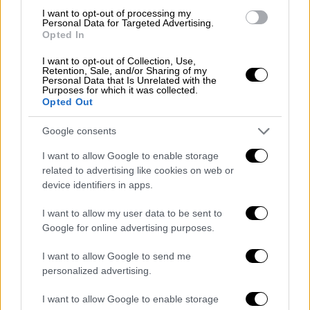
I want to opt-out of processing my
Personal Data for Targeted Advertising.
Όπως μεταδίδει το tempo24
, το
περιστατικό
Opted In
της
ρατσιστικής επίθεσης
σημειώθηκε τον
I want to opt-out of Collection, Use,
περασμένο Απρίλιο, όταν οι δράστες
Retention, Sale, and/or Sharing of my
φέρονται να εξανάγκασαν
δια της βίας τον
Personal Data that Is Unrelated with the
Purposes for which it was collected.
ανήλικο
να επιβιβαστεί στο όχημά τους.
Opted Out
Στη συνέχεια, οι απαγωγείς μετέφεραν το
Google consents
ανήλικο παιδί σε περιοχή των Μποζαϊτίκων,
I want to allow Google to enable storage
όπου το χτύπησαν
, προκαλώντας του
related to advertising like cookies on web or
σωματικές βλάβες. Σύμφωνα με τις ίδιες
device identifiers in apps.
πληροφορίες,
οι δράστες έσβησαν τσιγάρο
I want to allow my user data to be sent to
στο χέρι του 12χρονου
, προκαλώντας του
Google for online advertising purposes.
έγκαυμα.
I want to allow Google to send me
Παράλληλα, κατά τη διάρκεια της επίθεσης
personalized advertising.
φέρεται να
εκστόμιζαν υποτιμητικά σχόλια
I want to allow Google to enable storage
σε βάρος της εθνικότητας του ανήλικου