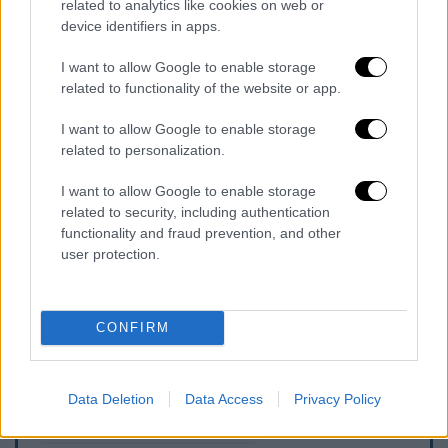
related to analytics like cookies on web or
παθόντα, στοιχείο που εξετάζεται από τις
device identifiers in apps.
διωκτικές Αρχές ως πιθανό
ρατσιστικό
κίνητρο
πίσω από την επίθεση.
I want to allow Google to enable storage
related to functionality of the website or app.
Η
Ασφάλεια Πατρών
προχώρησε στην
I want to allow Google to enable storage
ταυτοποίηση των στοιχείων του 19χρονου,
related to personalization.
ενώ έχει ήδη σχηματιστεί σχετική
δικογραφία, η οποία υποβλήθηκε στον
I want to allow Google to enable storage
εισαγγελέα Πρωτοδικών Πάτρας. Οι έρευνες
related to security, including authentication
functionality and fraud prevention, and other
συνεχίζονται για τον εντοπισμό και των
user protection.
υπόλοιπων εμπλεκομένων.
CONFIRM
Τα σχολιά σας δημοσιεύονται άμεσα με δική σας ευθύνη. Το
ΕΘΝΟΣ θα παρεμβαίνει και τα προσβλητικά σχόλια θα
διαγράφονται
Data Deletion
Data Access
Privacy Policy