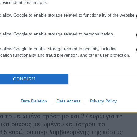
evice identifiers in apps.
ών, ο ΟΑΣΑ και ο ΟΣΕΘ επιχειρούν μέσω
o allow Google to enable storage related to functionality of the website
ριορίσουν την εισιτηριοδιαφυγή και στο
 για πρώτη φορά το πρόστιμο με την αγορά
ε να δώσει κίνητρο στους παραβάτες να
o allow Google to enable storage related to personalization.
μή κομίστρου.
o allow Google to enable storage related to security, including
ποιον επιβάτη καταλογιστεί πρόστιμο, θα
cation functionality and fraud prevention, and other user protection.
ον μέσα σε δέκα ημερολογιακές ημέρες
ομών διάρκειας τουλάχιστον 30 ημερών
.
0 ευρώ για το κανονικό εισιτήριο και στα
CONFIRM
αίνει ότι ένας επιβάτης που θα εντοπιστεί
Data Deletion
Data Access
Privacy Policy
εκδώσει μηνιαία κάρτα, θα πληρώσει
α το μειωμένο πρόστιμο και 27 ευρώ για τη
 δικαιούχους μειωμένου κομίστρου, το
8,5 ευρώ, συμπεριλαμβανομένης της κάρτας