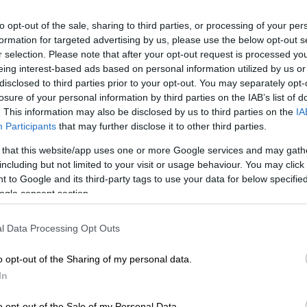
υστηρότερο πλαίσιο προστίμων
με τις
to opt-out of the sale, sharing to third parties, or processing of your per
formation for targeted advertising by us, please use the below opt-out s
αντικά. Η νέα ρύθμιση προβλέπει ότι ως
r selection. Please note that after your opt-out request is processed y
ται μόνο τα επικυρωμένα εισιτήρια και
eing interest-based ads based on personal information utilized by us or
της χρονικής διάρκειας ισχύος τους. Σε
disclosed to third parties prior to your opt-out. You may separately opt-
ς θα επιβάλλουν πρόστιμο 100 ευρώ στους
losure of your personal information by third parties on the IAB’s list of
ικό κόμιστρο και 50 ευρώ σε όσους
. This information may also be disclosed by us to third parties on the
IA
Participants
that may further disclose it to other third parties.
 that this website/app uses one or more Google services and may gath
including but not limited to your visit or usage behaviour. You may click 
 to Google and its third-party tags to use your data for below specifi
ogle consent section.
νακύκλωσης στην Κόρινθο - Δύο
l Data Processing Opt Outs
o opt-out of the Sharing of my personal data.
In
υνεπάγεται
αισθητή αύξηση των προστίμων
o opt-out of the Sale of my Personal Data.