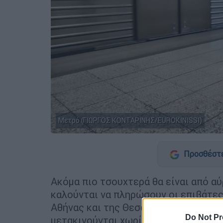
Μετρό (ΓΙΩΡΓΟΣ ΚΟΝΤΑΡΙΝΗΣ/EUROKINISSI)
Προσθέστε
Ακόμα πιο τσουχτερά θα είναι από α
καλούνται να πληρώσουν οι επιβάτε
Αθήνας και της Θεσσαλονίκης στην 
Do Not Pr
μετακινούνται χωρίς εισιτήριο.