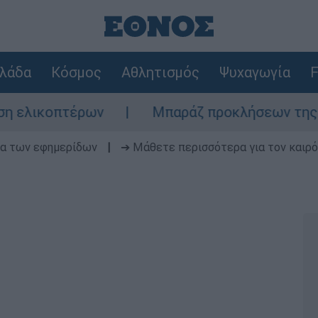
λάδα
Κόσμος
Αθλητισμός
Ψυχαγωγία
F
έρων
Μπαράζ προκλήσεων της Άγκυρας στο 
δα των εφημερίδων
|
➔ Μάθετε περισσότερα για τον καιρό