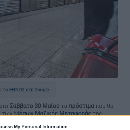
 το ΕΘΝΟΣ στη Google
ύριο
Σάββατο 30 Μαΐου
τα
πρόστιμα
που θα
ς των Μ
έσων Μαζικής Μεταφοράς
της
περίπτωση που εντοπιστούν να
ocess My Personal Information