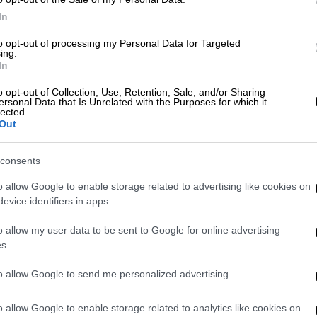
Μέχρι τώρα, η ποινή αντιστοιχούσε σε 60
In
δή ανερχόταν σε 72 ευρώ για το κανονικό
to opt-out of processing my Personal Data for Targeted
ρο. Με το νέο καθεστώς, η αύξηση φτάνει
ing.
In
ιο και το 67% για το μειωμένο.
o opt-out of Collection, Use, Retention, Sale, and/or Sharing
εργοποιεί τον νόμο που ψηφίστηκε πριν
ersonal Data that Is Unrelated with the Purposes for which it
lected.
 Μαΐου από τον αναπληρωτή υπουργό
Out
αι δημοσιεύτηκε στην Εφημερίδα της
όσο στο διάστημα αυτό να υπάρξει κάποια
consents
για την ημερομηνία θέσης σε ισχύ της
o allow Google to enable storage related to advertising like cookies on
πό τον ΟΑΣΑ.
evice identifiers in apps.
ευής σχετική ανακοίνωση δεν υπήρχε ούτε
o allow my user data to be sent to Google for online advertising
ΟΑΣΑ, ενώ δεν είχαν ανανεωθεί και οι
s.
ργανισμού που ακόμα ανέφεραν τα πρόστιμα
to allow Google to send me personalized advertising.
o allow Google to enable storage related to analytics like cookies on