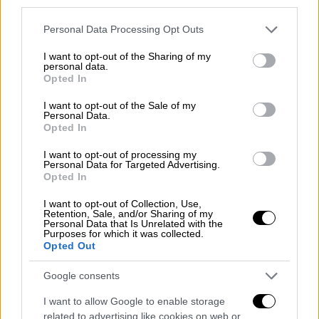
third parties.
πλευράς των οικογενειών, των τραυματιών,
αλλά και του ελληνικού δημοσίου και των
Please note that this website/app uses one or more Google
Personal Data Processing Opt Outs
δικηγορικών συλλόγων
. Εδώ θα ήθελα να
services and may gather and store information including but
not limited to your visit or usage behaviour. You may click to
I want to opt-out of the Sharing of my
κάνω κάποιες βασικές παρατηρήσεις.
personal data.
grant or deny consent to Google and its third-party tags to
Πρώτον, είναι ύβρις οι κατηγορούμενοι στην
Opted In
use your data for below specified purposes in below Google
υπόθεση αυτή να αντιλέγουν στην
consent section.
I want to opt-out of the Sale of my
παράσταση των συγγενών, των οικογενειών
Personal Data.
Opted In
των θυμάτων, των επιζώντων και των
επιζωσών. Είναι ύβρις να προσπαθούν να
I want to opt-out of processing my
Personal Data for Targeted Advertising.
πετάξουν έξω από τη διαδικασία αυτούς που
Opted In
κατ’ εξοχήν δικαιούνται να συμμετέχουν στη
I want to opt-out of Collection, Use,
διαδικασία. Δεύτερον, ως προς την
Retention, Sale, and/or Sharing of my
Personal Data that Is Unrelated with the
παράσταση του ελληνικού δημοσίου έχουμε
Purposes for which it was collected.
κι εμείς αντιρρήσεις, διότι πρόκειται για
Opted Out
παράσταση ψευδεπίγραφη. Το ελληνικό
Google consents
δημόσιο στην πραγματικότητα
υπερασπίζεται τους κατηγορούμενους με
I want to allow Google to enable storage
related to advertising like cookies on web or