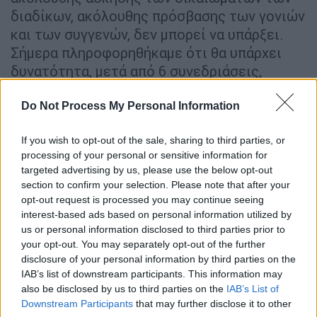
διαδίκων, ακόλουθης πρόσβασης των γονιών
και των συγγενών, δεν μπορεί να υπάρξει.
Σήμερα πληροφορηθήκαμε ότι θα υπάρχει
δυνατότητα, μετά από 6 συνεδριάσεις,
πρόσβασης του κοινού. Ήδη το γεγονός ότι
για 6 συνεδριάσεις οι πολίτες δεν
Do Not Process My Personal Information
μπορούσαν να παρακολουθήσουν τη δίκη
If you wish to opt-out of the sale, sharing to third parties, or
συγκροτεί κατάφορη παραβίαση του άρθρου
processing of your personal or sensitive information for
6 της
Ευρωπαϊκής
Σύμβασης
Δικαιωμάτων
targeted advertising by us, please use the below opt-out
του Ανθρώπου, κατάφορη παραβίαση του
section to confirm your selection. Please note that after your
συντάγματός μας».
opt-out request is processed you may continue seeing
interest-based ads based on personal information utilized by
Αναφορικά με τη σημερινή συνεδρίαση η κ.
us or personal information disclosed to third parties prior to
your opt-out. You may separately opt-out of the further
Κωνσταντοπούλου
επισήμανε: «Είναι
disclosure of your personal information by third parties on the
αφιερωμένη στις αντιρρήσεις που έχουν
IAB’s list of downstream participants. This information may
προβάλει οι κατηγορούμενοι για την
also be disclosed by us to third parties on the
IAB’s List of
παράσταση υποστήριξης της κατηγορίας από
Downstream Participants
that may further disclose it to other