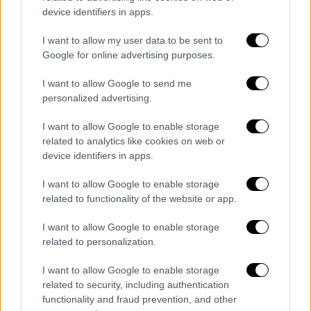
παντίους τρόπους, ακόμη και με συνηγόρους
device identifiers in apps.
που αμείβονται από το ελληνικό δημόσιο.
I want to allow my user data to be sent to
Google for online advertising purposes.
I want to allow Google to send me
personalized advertising.
video
I want to allow Google to enable storage
related to analytics like cookies on web or
device identifiers in apps.
I want to allow Google to enable storage
related to functionality of the website or app.
Το
ελληνικό δημόσιο
, δια του κυρίου
I want to allow Google to enable storage
Κυρανάκη
, εμφανίζεται στην υπόθεση αυτή
related to personalization.
να αντιπαρατίθεται μόνο με 4
I want to allow Google to enable storage
κατηγορούμενους, 3 σταθμάρχες και τον
related to security, including authentication
επόπτη τους. Δηλαδή, ουσιαστικά, αθωώνει
functionality and fraud prevention, and other