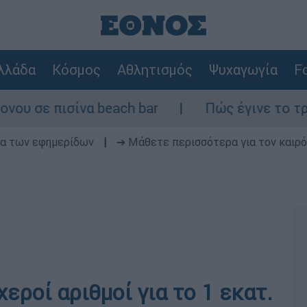
λλάδα
Κόσμος
Αθλητισμός
Ψυχαγωγία
Fo
 πισίνα beach bar
Πώς έγινε το τροχαίο 
δα των εφημερίδων
|
➔ Μάθετε περισσότερα για τον καιρό
εροί αριθμοί για το 1 εκατ.