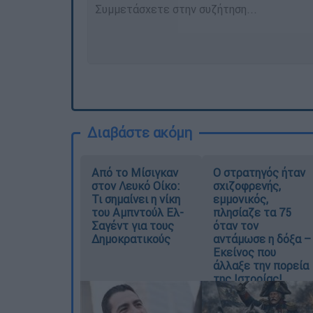
Διαβάστε ακόμη
Από το Μίσιγκαν
O στρατηγός ήταν
στον Λευκό Οίκο:
σχιζοφρενής,
Τι σημαίνει η νίκη
εμμονικός,
του Αμπντούλ Ελ-
πλησίαζε τα 75
Σαγέντ για τους
όταν τον
Δημοκρατικούς
αντάμωσε η δόξα –
Εκείνος που
άλλαξε την πορεία
της Ιστορίας!