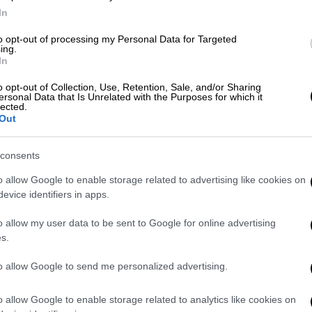
In
ι τυχεροί αριθμοί για το 1 εκατ. ευρώ
to opt-out of processing my Personal Data for Targeted
ing.
In
ι τυχεροί αριθμοί για το 1,1 εκατ.
o opt-out of Collection, Use, Retention, Sale, and/or Sharing
ersonal Data that Is Unrelated with the Purposes for which it
lected.
Out
consents
ποιούνται
κάθε Τρίτη, Πέμπτη και Κυριακή
o allow Google to enable storage related to advertising like cookies on
evice identifiers in apps.
o allow my user data to be sent to Google for online advertising
s.
to allow Google to send me personalized advertising.
o allow Google to enable storage related to analytics like cookies on