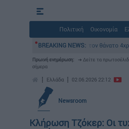
Πολιτική
Οικονομία
Ε
τα μέτρα ασφαλείας μετά τον θάνατο 4χρονου σε
BREAKING NEWS:
Πρωινή ενημέρωση:
➔ Δείτε τα πρωτοσέλι
σήμερα
┋
Ελλάδα
┋
02.06.2026 22:12
Newsroom
Κλήρωση Τζόκερ: Οι τυχ