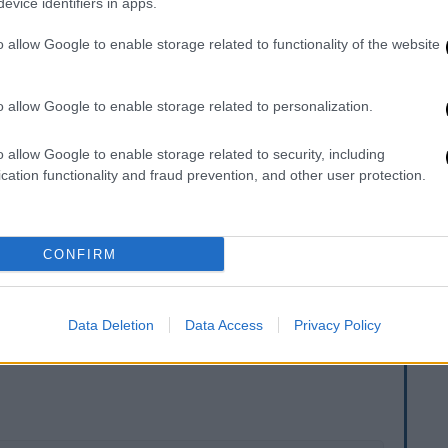
evice identifiers in apps.
o allow Google to enable storage related to functionality of the website
video
o allow Google to enable storage related to personalization.
o allow Google to enable storage related to security, including
cation functionality and fraud prevention, and other user protection.
CONFIRM
Data Deletion
Data Access
Privacy Policy
. Το ΕΘΝΟΣ θα παρεμβαίνει και τα προσβλητικά σχόλια θα