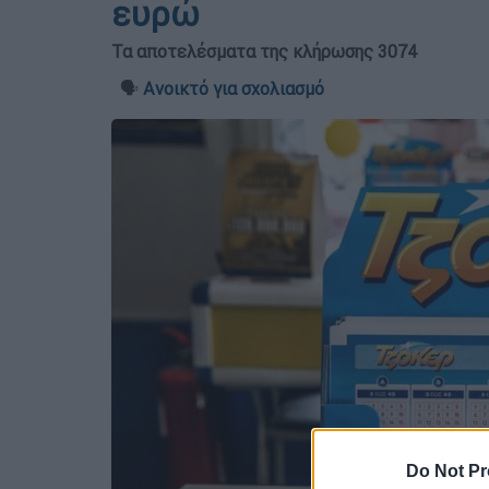
ευρώ
Τα αποτελέσματα της κλήρωσης 3074
🗣️
Ανοικτό για σχολιασμό
Do Not Pr