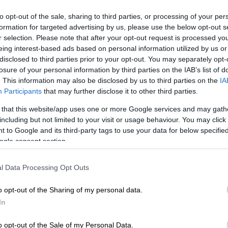
to opt-out of the sale, sharing to third parties, or processing of your per
formation for targeted advertising by us, please use the below opt-out s
r selection. Please note that after your opt-out request is processed y
eing interest-based ads based on personal information utilized by us or
disclosed to third parties prior to your opt-out. You may separately opt-
losure of your personal information by third parties on the IAB’s list of
. This information may also be disclosed by us to third parties on the
IA
Participants
that may further disclose it to other third parties.
 το ΕΘΝΟΣ στη Google
 that this website/app uses one or more Google services and may gath
including but not limited to your visit or usage behaviour. You may click 
 to Google and its third-party tags to use your data for below specifi
ζόκερ
για σήμερα (2/6) που μοιράζει
πάνω
ogle consent section.
κατηγορία.
l Data Processing Opt Outs
η είναι οι εξής: 6, 18, 22, 29, 42 και
o opt-out of the Sharing of my personal data.
In
o opt-out of the Sale of my Personal Data.