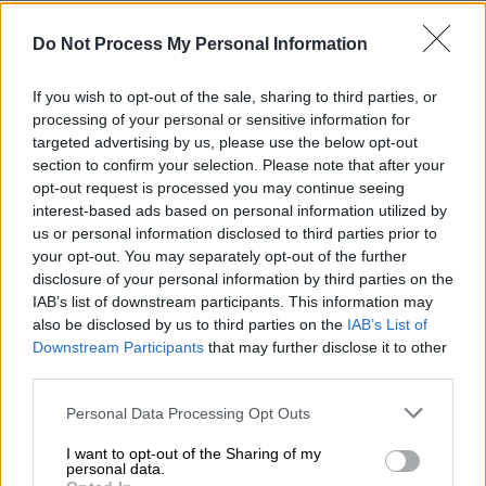
Do Not Process My Personal Information
If you wish to opt-out of the sale, sharing to third parties, or
processing of your personal or sensitive information for
targeted advertising by us, please use the below opt-out
section to confirm your selection. Please note that after your
opt-out request is processed you may continue seeing
interest-based ads based on personal information utilized by
us or personal information disclosed to third parties prior to
your opt-out. You may separately opt-out of the further
disclosure of your personal information by third parties on the
Μαρτυρίες για το παρελθόν της
IAB’s list of downstream participants. This information may
σχέσης
also be disclosed by us to third parties on the
IAB’s List of
Downstream Participants
that may further disclose it to other
Μετά το τραγικό τέλος, άνθρωποι από το
third parties.
περιβάλλον της 39χρονης
αρχίζουν να μιλούν
Please note that this website/app uses one or more Google
Personal Data Processing Opt Outs
για την κατάσταση που επικρατούσε στο
services and may gather and store information including but
σπίτι. Φίλοι της αναφέρουν ότι τους είχε
not limited to your visit or usage behaviour. You may click to
I want to opt-out of the Sharing of my
personal data.
μιλήσει για σοβαρά προβλήματα στον γάμο
grant or deny consent to Google and its third-party tags to