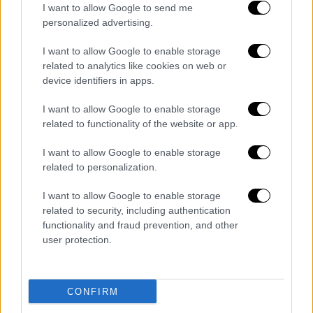
I want to allow Google to send me
δεν την άφηνε να έχει καν προφίλ.
personalized advertising.
I want to allow Google to enable storage
related to analytics like cookies on web or
device identifiers in apps.
I want to allow Google to enable storage
related to functionality of the website or app.
I want to allow Google to enable storage
related to personalization.
I want to allow Google to enable storage
related to security, including authentication
«Δεν ξέρεις τι περνάω»
functionality and fraud prevention, and other
user protection.
Μαρτυρίες
από το περιβάλλον της 39χρονης
περιγράφουν μια γυναίκα που
αναζητούσε
διέξοδο
από τον γάμο της, χωρίς όμως να
CONFIRM
καταφέρνει να κάνει το τελικό βήμα λόγω