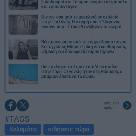
ξυλοδαρμοί και τα προσωνύμια «πίτμπουλ»
και «μπουλντόγκ»
Βίντεο-σοκ από το μακελειό σε σχολείο
στην Ταϊλάνδη: Η στιγμή που ο 14χρονος
ανοίγει πυρ - Στους 9 ανέβηκαν οι νεκροί
Νέα αποχώρηση από το κόμμα Καρυστιανού:
Καταγγελίες Μπρουτζάκη για «αυθαιρεσία,
φίμωση και δολοφονία χαρακτήρων»
Πώς πνίγηκε το 4χρονο παιδί σε πισίνα
στην Πάρο: Οι γονείς ήταν στη θάλασσα, ο
μπάρμαν έπεσε να το σώσει
επόμενο
άρθρο
#TAGS
Καλαμάτα
ειδήσεις τώρα