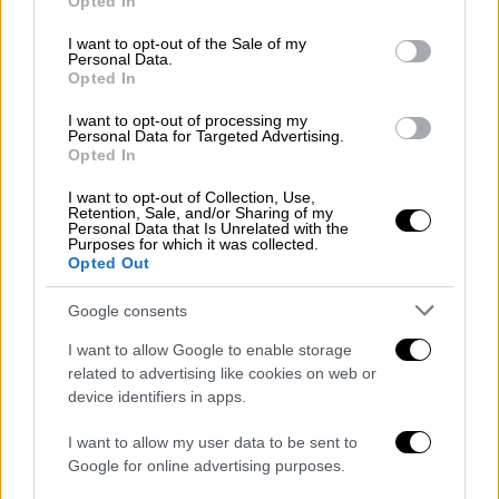
Opted In
use your data for below specified purposes in below Google
της, περιγράφοντας σκηνές
παθολογικής
consent section.
I want to opt-out of the Sale of my
ζήλιας
, μεγάλες εντάσεις και βίαιες
Personal Data.
συμπεριφορές.
Opted In
Σύμφωνα με όσα καταθέτουν, ο 41χρονος την
I want to opt-out of processing my
Personal Data for Targeted Advertising.
έλεγχε απόλυτα, φτάνοντας στο σημείο να
Opted In
τοποθετήσει μια συσκευή
εντοπισμού στο
I want to opt-out of Collection, Use,
αυτοκίνητο
της συζύγου του, ενώ είχε βάλει
Retention, Sale, and/or Sharing of my
Personal Data that Is Unrelated with the
και συσκευές
ηχογράφησης
στο σπίτι της
Purposes for which it was collected.
Opted Out
οικογένειας, ώστε να ελέγχει κάθε κίνηση
της 39χρονης.
Google consents
Μάλιστα, δεν δίστασε να δημιουργήσει και
I want to allow Google to enable storage
ένα ψεύτικο προφίλ στο
Instagram
related to advertising like cookies on web or
device identifiers in apps.
προκειμένου να παρακολουθεί τη
δραστηριότητα της 39χρονης στα μέσα
I want to allow my user data to be sent to
κοινωνικής δικτύωσης με το ψευδώνυμο
Google for online advertising purposes.
«θάνατος», ενώ σε ορισμένες περιπτώσεις