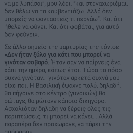
να με λυπάσαι”, μου λέει, “και στεναχωριέμαι,
δεν θέλω να τα κουβεντιάζω. Αλλά δεν
μπορείς να φανταστείς τι περνάω”. Και ότι
ήθελε να φύγει. Και ότι φοβάται, για αυτό
δεν φεύγει».
Σε άλλο σημείο της μαρτυρίας της τόνισε:
«Δεν ήταν ξύλο για κάτι που μπορεί να
γινόταν σοβαρό
. Ήταν σαν να παίρνεις ένα
χάπι την ημέρα, κάπως έτσι. Τώρα το πόσο
συχνά γινόταν… γινόταν αρκετά συχνά μου
είχε πει. Η Βασιλική έψαχνε πολύ, δηλαδή,
θα πήγαινε στο κέντρο (γυναικών) θα
ρώταγε, θα ρώταγε κάποιο δικηγόρο.
Ασχολιόταν δηλαδή να ξέρεις όλες τις
περιπτώσεις, τι μπορεί να κάνει… Αλλά
παραπέρα δεν προχώραγε, να πάρει την
απόφαση».