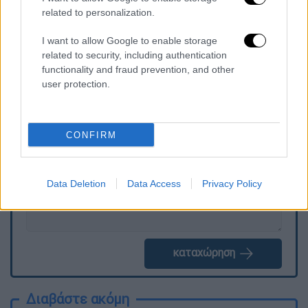
παρόμοια περιστατικά ενδεχομένως να είχαν
related to personalization.
αποφευχθεί.
I want to allow Google to enable storage
related to security, including authentication
functionality and fraud prevention, and other
user protection.
Τα σχολιά σας δημοσιεύονται άμεσα με δική σας ευθύνη. Το
ΕΘΝΟΣ θα παρεμβαίνει και τα προσβλητικά σχόλια θα
διαγράφονται
CONFIRM
Data Deletion
Data Access
Privacy Policy
καταχώρηση
Διαβάστε ακόμη