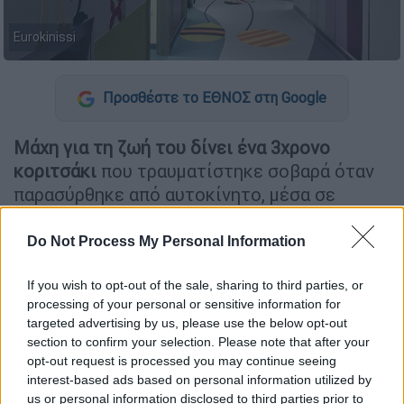
Eurokinissi
Προσθέστε το ΕΘΝΟΣ στη Google
Μάχη για τη ζωή του δίνει ένα 3χρονο
κοριτσάκι
που τραυματίστηκε σοβαρά όταν
παρασύρθηκε από αυτοκίνητο, μέσα σε
καταυλισμό Ρομά στο
Ζεφύρι
και
νοσηλεύεται σε
κρίσιμη κατάσταση
στη ΜΕΘ
Do Not Process My Personal Information
του Νοσοκομείου Παίδων «Αγλαΐα
Κυριακού».
If you wish to opt-out of the sale, sharing to third parties, or
processing of your personal or sensitive information for
Το περιστατικό έφερε ξανά στο προσκήνιο
targeted advertising by us, please use the below opt-out
section to confirm your selection. Please note that after your
τις
συνθήκες διαβίωσης ανήλικων παιδιών
opt-out request is processed you may continue seeing
σε καταυλισμούς της Δυτικής Αττικής, με το
interest-based ads based on personal information utilized by
«Χαμόγελο του Παιδιού» να αποκαλύπτει ότι
us or personal information disclosed to third parties prior to