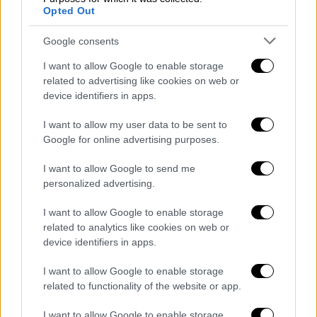
Opted Out
μόνο του πίσω από όχημα που οδηγούσε
ένας 31χρονος άνδρας. Ο οδηγός, χωρίς να
Google consents
αντιληφθεί την παρουσία του παιδιού,
έκανε
I want to allow Google to enable storage
όπισθεν και το παρέσυρε
, προκαλώντας του
related to advertising like cookies on web or
σοβαρότατους τραυματισμούς, σύμφωνα με
device identifiers in apps.
την ΕΡΤ.
I want to allow my user data to be sent to
Οι αστυνομικές Αρχές αναζητούν τους
Google for online advertising purposes.
γονείς του παιδιού
στο πλαίσιο της
I want to allow Google to send me
αυτόφωρης διαδικασίας για το αδίκημα της
personalized advertising.
παραμέλησης εποπτείας ανηλίκου καθώς
δύο μέρες μετά, σύμφωνα με πληροφορίες,
I want to allow Google to enable storage
δεν έχουν πάει στο νοσοκομείο όπου
related to analytics like cookies on web or
device identifiers in apps.
νοσηλεύεται σε κρίσιμη κατάσταση.
I want to allow Google to enable storage
Σύμφωνα με το «Χαμόγελο του Παιδιού», εάν
related to functionality of the website or app.
είχαν ληφθεί εγκαίρως τα απαραίτητα μέτρα
προστασίας από τους αρμόδιους φορείς,
I want to allow Google to enable storage