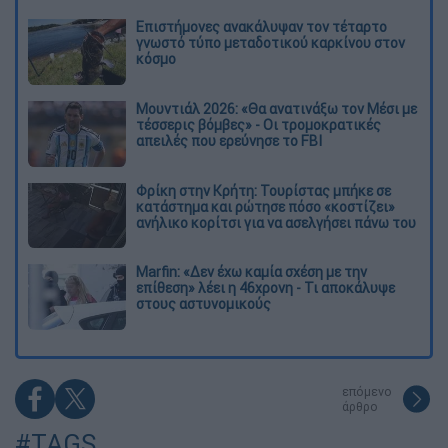
Επιστήμονες ανακάλυψαν τον τέταρτο
γνωστό τύπο μεταδοτικού καρκίνου στον
κόσμο
Μουντιάλ 2026: «Θα ανατινάξω τον Μέσι με
τέσσερις βόμβες» - Οι τρομοκρατικές
απειλές που ερεύνησε το FBI
Φρίκη στην Κρήτη: Τουρίστας μπήκε σε
κατάστημα και ρώτησε πόσο «κοστίζει»
ανήλικο κορίτσι για να ασελγήσει πάνω του
Marfin: «Δεν έχω καμία σχέση με την
επίθεση» λέει η 46χρονη - Τι αποκάλυψε
στους αστυνομικούς
επόμενο
άρθρο
#TAGS