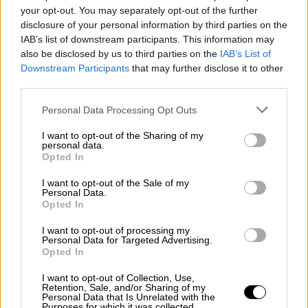
είχε ήδη ενημερώσει τις αρμόδιες Αρχές για
your opt-out. You may separately opt-out of the further
disclosure of your personal information by third parties on the
περιπτώσεις παραμέλησης και εγκατάλειψης
IAB’s list of downstream participants. This information may
ανηλίκων.
also be disclosed by us to third parties on the
IAB’s List of
Downstream Participants
that may further disclose it to other
third parties.
ΔΙΑΒΑΣΤΕ ΕΠΙΣΗΣ
Please note that this website/app uses one or more Google
Personal Data Processing Opt Outs
Ελλάδα
|
03.06.2026 23:32
services and may gather and store information including but
Γυναικοκτονία στην Καλαμάτα:
not limited to your visit or usage behaviour. You may click to
I want to opt-out of the Sharing of my
personal data.
grant or deny consent to Google and its third-party tags to
Μαρτυρία-σοκ από γείτονα -
Opted In
use your data for below specified purposes in below Google
«Ακούστηκε “βοήθεια” και “μη,
consent section.
I want to opt-out of the Sale of my
γιατί;”»
Personal Data.
Opted In
I want to opt-out of processing my
Personal Data for Targeted Advertising.
Opted In
Πώς έγινε η παράσυρση
I want to opt-out of Collection, Use,
Όπως έχει γίνει μέχρι στιγμής γνωστό, το
Retention, Sale, and/or Sharing of my
Personal Data that Is Unrelated with the
βράδυ του ατυχήματος το παιδί βρέθηκε
Purposes for which it was collected.