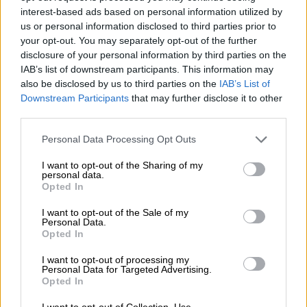
ενοικίαση.
interest-based ads based on personal information utilized by
us or personal information disclosed to third parties prior to
your opt-out. You may separately opt-out of the further
ΔΙΑΒΑΣΤΕ ΕΠΙΣΗΣ
disclosure of your personal information by third parties on the
IAB’s list of downstream participants. This information may
Ελλάδα
|
05.06.2026 13:10
also be disclosed by us to third parties on the
IAB’s List of
Ανατροπή στην Καλλιθέα: Οι
Downstream Participants
that may further disclose it to other
third parties.
«διαρρήκτες» δεν μπήκαν ποτέ στο
σπίτι - Τους βρήκε στον δρόμο και
Please note that this website/app uses one or more Google
Personal Data Processing Opt Outs
services and may gather and store information including but
τους χτύπησε
not limited to your visit or usage behaviour. You may click to
I want to opt-out of the Sharing of my
personal data.
grant or deny consent to Google and its third-party tags to
Opted In
Ελλάδα
|
05.06.2026 14:08
use your data for below specified purposes in below Google
consent section.
Τροχαίο στην Καλλιθέα με νεκρό
I want to opt-out of the Sale of my
Personal Data.
28χρονο μοτοσικλετιστή: Το βίντεο -
Opted In
ντοκουμέντο
I want to opt-out of processing my
Personal Data for Targeted Advertising.
Opted In
I want to opt-out of Collection, Use,