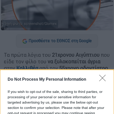
Πηγή φωτο: screenshot/Glomex
Προσθέστε το ΕΘΝΟΣ στη Google
Τα πρώτα λόγια του
21χρονου Αιγύπτιου
που
είδε τον φίλο του
να ξυλοκοπείται άγρια
στην
Καλλιθέα
από τον
55χρονο οδοντίατρο
αποκαλύπτει το
ethnos.gr
.
Do Not Process My Personal Information
Αμέσως μετά τη σύλληψή του
, ο
νεαρός
ανέφερε ως αστυνομικούς
πως στην
If you wish to opt-out of the sale, sharing to third parties, or
processing of your personal or sensitive information for
πραγματικότητα θέλανε να φωτογραφίσουν
targeted advertising by us, please use the below opt-out
ένα μαγαζί το οποίο βρίσκεται στο ισόγειο
section to confirm your selection. Please note that after your
της
πολυκατοικίας
και το οποίο ήταν προς
opt-out request is processed you may continue seeing