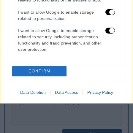
«Ξαφνικά είδα τον άντρα
αυτόν να χτυπάει
I want to allow Google to enable storage
τον φίλο μου
και έτρεξα μακριά για να μην
related to personalization.
πιάσει κι εμένα. Του φώναζα να σταματήσει
I want to allow Google to enable storage
να τον χτυπάει αλλά δεν άκουγε τίποτα.»,
related to security, including authentication
είπε σύμφωνα με πληροφορίες.
functionality and fraud prevention, and other
user protection.
Τα σχολιά σας δημοσιεύονται άμεσα με δική σας ευθύνη. Το
ΕΘΝΟΣ θα παρεμβαίνει και τα προσβλητικά σχόλια θα
CONFIRM
διαγράφονται
Data Deletion
Data Access
Privacy Policy