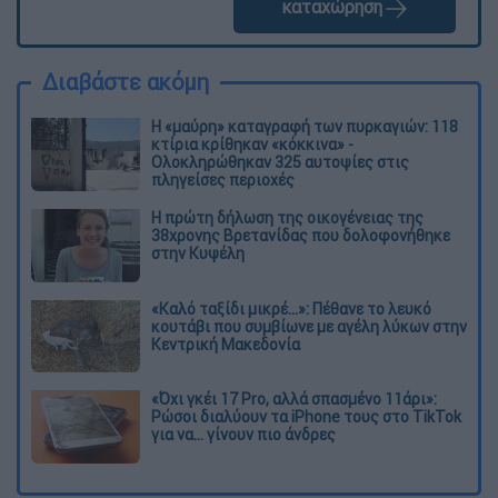
καταχώρηση
Διαβάστε ακόμη
Η «μαύρη» καταγραφή των πυρκαγιών: 118
κτίρια κρίθηκαν «κόκκινα» -
Ολοκληρώθηκαν 325 αυτοψίες στις
πληγείσες περιοχές
Η πρώτη δήλωση της οικογένειας της
38χρονης Βρετανίδας που δολοφονήθηκε
στην Κυψέλη
«Καλό ταξίδι μικρέ...»: Πέθανε το λευκό
κουτάβι που συμβίωνε με αγέλη λύκων στην
Κεντρική Μακεδονία
«Όχι γκέι 17 Pro, αλλά σπασμένο 11άρι»:
Ρώσοι διαλύουν τα iPhone τους στο TikTok
για να... γίνουν πιο άνδρες