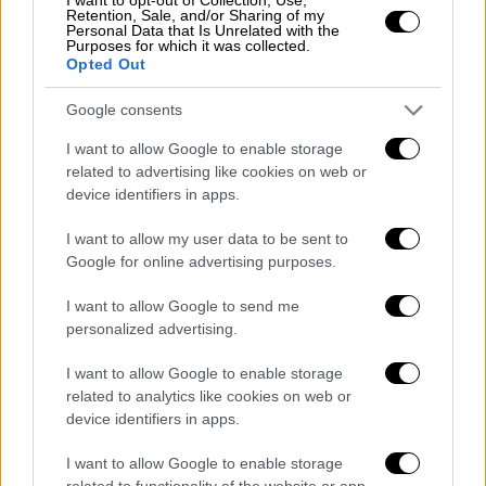
«Εμείς βγάζαμε φωτογραφίες το
Retention, Sale, and/or Sharing of my
Personal Data that Is Unrelated with the
μαγαζί»
Purposes for which it was collected.
Opted Out
«
Εμείς βγάζαμε φωτογραφίες το μαγαζί
το
Google consents
οποίο βρισκόταν ακριβώς από κάτω από το
διαμέρισμα και το οποίο είναι προς
I want to allow Google to enable storage
ενοικίαση. Δεν βγάζαμε φωτογραφίες το
related to advertising like cookies on web or
device identifiers in apps.
διαμέρισμα αλλά το συγκεκριμένο μαγαζί
καθώς σκεφτόμασταν το ενδεχόμενο να το
I want to allow my user data to be sent to
νοικιάσουμε.», είπε ο 21χρονος,
σύμφωνα με
Google for online advertising purposes.
αστυνομικές πηγές
, στους αξιωματικούς της
I want to allow Google to send me
ΕΛ.ΑΣ.
personalized advertising.
Περιγράφοντας τη στιγμή της επίθεσης, ο
I want to allow Google to enable storage
21χρονος είπε ενώπιον των αστυνομικών
related to analytics like cookies on web or
πως φώναζε και ο ίδιος στον 55χρονο να
device identifiers in apps.
σταματήσει να χτυπάει με το ρόπαλο
τον
I want to allow Google to enable storage
22χρονο φίλο του
, χωρίς όμως αποτέλεσμα.
related to functionality of the website or app.