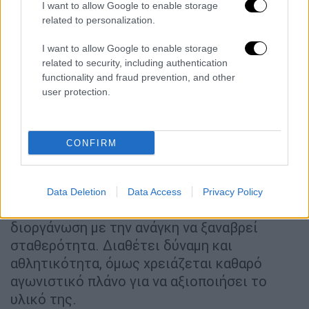
I want to allow Google to enable storage
related to personalization.
I want to allow Google to enable storage
related to security, including authentication
functionality and fraud prevention, and other
user protection.
FIFA Ranking: 74
Limit Up σε Μουντιάλ: Προημιτελικά
2010
CONFIRM
Προπονητής: Κάρλος Κεϊρόζ
Αστέρι
: Η Γκάνα κουβαλά μνήμες από την
Data Deletion
Data Access
Privacy Policy
ιστορική πορεία του 2010 και μπαίνει στη
διοργάνωση με την ανάγκη να ξαναβρεί
σταθερότητα. Διαθέτει δύναμη και
αθλητικότητα, όμως χρειάζεται καθαρό
αγωνιστικό πλάνο για να αξιοποιήσει το
υλικό της.