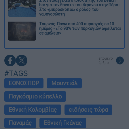
Στον εισαγγελέα ο ιδιοκτήτης του beach
bar για τον θάνατο του 4χρονου στην Πάρο -
Στο «μικροσκόπιο» ο ρόλος του
ναυαγοσώστη
Τουρνάς: Πάνω από 400 πυρκαγιές σε 10
ημέρες - «Το 90% των πυρκαγιών οφείλεται
σε αμέλεια»
επόμενο
άρθρο
#TAGS
ΕΘΝΟΣΠΟΡ
Μουντιάλ
Παγκόσμιο κύπελλο
Εθνική Κολομβίας
ειδήσεις τώρα
Παναμάς
Εθνική Γκάνας