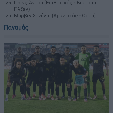
Πρινς Άντου (Επιθετικός - Βικτόρια
Πλζεν)
Μάρβιν Σενάγια (Αμυντικός - Οσέρ)
Παναμάς