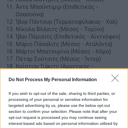
Άντε Μπούντιμιρ (Επιθετικός -
Οσασούνα)
Ίβορ Πάντουρ (Τερματοφύλακας - Χαλ)
Νίκολα Βλάσιτς (Μέσος - Τορίνο)
Ίβαν Πέρισιτς (Επιθετικός - Αϊντχόφεν)
Μάριο Πάσαλιτς (Μέσος - Αταλάντα)
Μάρτιν Μπατουρίνα (Μέσος - Κόμο)
Πέταρ Σούτσιτς (Μέσος - Ίντερ)
Κρίστιαν Γιάκιτς (Αμυντικός -
Άουγκσμπουργκ)
Do Not Process My Personal Information
Τόνι Φρουκ (Μέσος - Ριέκα)
Ίγκορ Ματάνοβιτς (Επιθετικός -
If you wish to opt-out of the sale, sharing to third parties, or
Φράιμπουργκ)
processing of your personal or sensitive information for
Λούκα Σούτσιτς (Μέσος - Ρεάλ
targeted advertising by us, please use the below opt-out
Σοσιεδάδ)
section to confirm your selection. Please note that after your
Λούκα Βούσκοβιτς (Αμυντικός -
opt-out request is processed you may continue seeing
interest-based ads based on personal information utilized by
Αμβούργο)