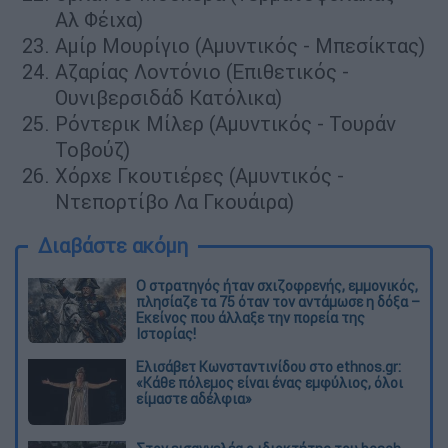
Αλ Φέιχα)
Αμίρ Μουρίγιο (Αμυντικός - Μπεσίκτας)
Αζαρίας Λοντόνιο (Επιθετικός -
Ουνιβερσιδάδ Κατόλικα)
Ρόντερικ Μίλερ (Αμυντικός - Τουράν
Τοβούζ)
Χόρχε Γκουτιέρες (Αμυντικός -
Ντεπορτίβο Λα Γκουάιρα)
Διαβάστε ακόμη
O στρατηγός ήταν σχιζοφρενής, εμμονικός,
πλησίαζε τα 75 όταν τον αντάμωσε η δόξα –
Εκείνος που άλλαξε την πορεία της
Ιστορίας!
Ελισάβετ Κωνσταντινίδου στο ethnos.gr:
«Κάθε πόλεμος είναι ένας εμφύλιος, όλοι
είμαστε αδέλφια»