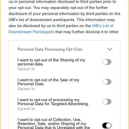
us or personal information disclosed to third parties prior to
Ντόμινικ Κοτάρσκι (Τερματοφύλακας -
your opt-out. You may separately opt-out of the further
Κοπεγχάγη)
disclosure of your personal information by third parties on the
Μάρκο Πάσαλιτς (Επιθετικός - Ορλάντο
IAB’s list of downstream participants. This information may
also be disclosed by us to third parties on the
IAB’s List of
Σίτι)
Downstream Participants
that may further disclose it to other
Μάρτιν Έρλιτς (Αμυντικός - Μίντιλαντ)
third parties.
Πέταρ Μούσα (Επιθετικός - Ντάλας)
Please note that this website/app uses one or more Google
Personal Data Processing Opt Outs
services and may gather and store information including but
Γκάνα
not limited to your visit or usage behaviour. You may click to
I want to opt-out of the Sharing of my
personal data.
grant or deny consent to Google and its third-party tags to
Opted In
use your data for below specified purposes in below Google
consent section.
I want to opt-out of the Sale of my
Personal Data.
Opted In
I want to opt-out of processing my
Personal Data for Targeted Advertising.
Opted In
I want to opt-out of Collection, Use,
Retention, Sale, and/or Sharing of my
Personal Data that Is Unrelated with the