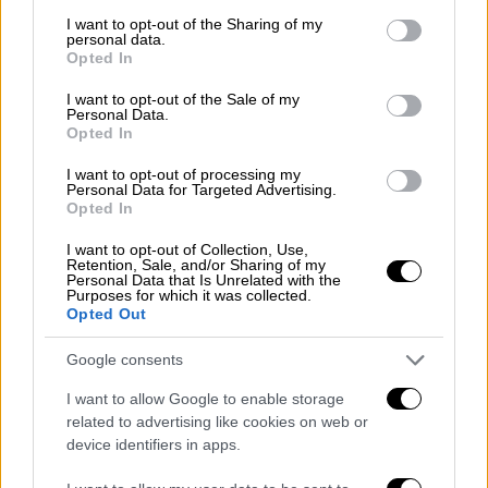
services and may gather and store information including but
not limited to your visit or usage behaviour. You may click to
I want to opt-out of the Sharing of my
personal data.
grant or deny consent to Google and its third-party tags to
Opted In
use your data for below specified purposes in below Google
consent section.
I want to opt-out of the Sale of my
Personal Data.
Opted In
I want to opt-out of processing my
Personal Data for Targeted Advertising.
Lifestyle
|
14.07.2024 09:40
Opted In
Shakira: Θα τραγουδήσει στον Τελικό
I want to opt-out of Collection, Use,
του Copa America - Το αστρονομικό
Retention, Sale, and/or Sharing of my
Personal Data that Is Unrelated with the
ποσό που έλαβε
Purposes for which it was collected.
Opted Out
Για ένα σόου διάρκειας πέντε λεπτών
Google consents
I want to allow Google to enable storage
related to advertising like cookies on web or
device identifiers in apps.