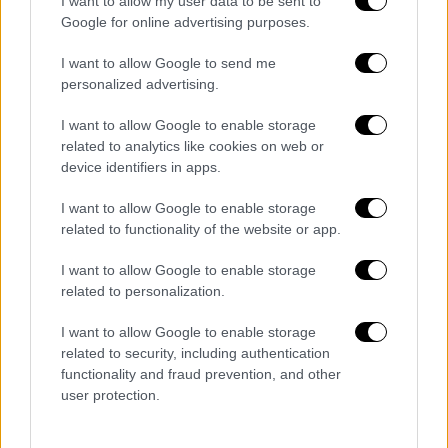
I want to allow my user data to be sent to
Google for online advertising purposes.
I want to allow Google to send me
personalized advertising.
I want to allow Google to enable storage
related to analytics like cookies on web or
device identifiers in apps.
I want to allow Google to enable storage
Αθλητισμός
|
11.07.2024 08:59
related to functionality of the website or app.
Χάος στον ημιτελικό του Copa America:
Παίκτες της Ουρουγουάης έπαιξαν ξύλο
I want to allow Google to enable storage
related to personalization.
με οπαδούς της Κολομβίας
Αδιανόητες σκηνές εκτυλίχθηκαν στον
I want to allow Google to enable storage
related to security, including authentication
δεύτερο ημιτελικού του Copa America
functionality and fraud prevention, and other
user protection.