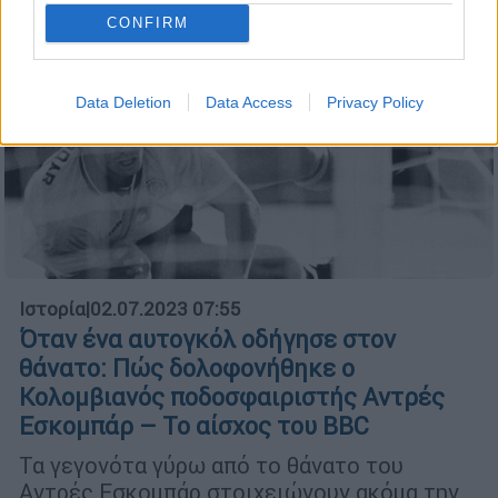
CONFIRM
Data Deletion
Data Access
Privacy Policy
Ιστορία
|
02.07.2023 07:55
Όταν ένα αυτογκόλ οδήγησε στον
θάνατο: Πώς δολοφονήθηκε ο
Κολομβιανός ποδοσφαιριστής Αντρές
Εσκομπάρ – Το αίσχος του BBC
Τα γεγονότα γύρω από το θάνατο του
Αντρές Εσκομπάρ στοιχειώνουν ακόμα την