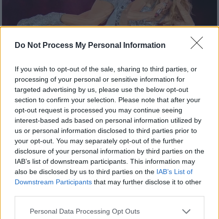
Do Not Process My Personal Information
If you wish to opt-out of the sale, sharing to third parties, or
processing of your personal or sensitive information for
Lifestyle
|
15.07.2024 15:19
targeted advertising by us, please use the below opt-out
Καθήλωσε η Σακίρα: Το εντυπωσιακό
section to confirm your selection. Please note that after your
σόου στο ημίχρονο του Copa America
opt-out request is processed you may continue seeing
interest-based ads based on personal information utilized by
Αφησε άναυδους όλους τους θεατές
us or personal information disclosed to third parties prior to
your opt-out. You may separately opt-out of the further
disclosure of your personal information by third parties on the
IAB’s list of downstream participants. This information may
also be disclosed by us to third parties on the
IAB’s List of
Downstream Participants
that may further disclose it to other
third parties.
Please note that this website/app uses one or more Google
Personal Data Processing Opt Outs